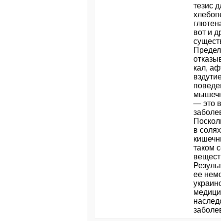
тезис 
хлебоп
глютен
вот и д
сущест
Предел,
отказы
кал, а
вздутие
поведе
мышечн
— это в
заболе
Посколь
в солях
кишечн
таком 
вещест
Резуль
ее нем
украин
медици
наслед
заболе