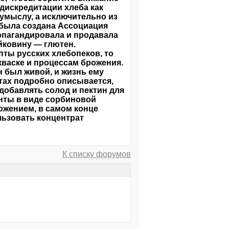
дискредитации хлеба как
 умыслу, а исключительно из
, была создана Ассоциация
опагандировала и продавала
йковину — глютен.
пты русских хлебопеков, то
кваске и процессам брожения.
н был живой, и жизнь ему
птах подробно описывается,
добавлять солод и пектин для
анты в виде сорбиновой
ожением, в самом конце
ользовать концентрат
К списку форумов