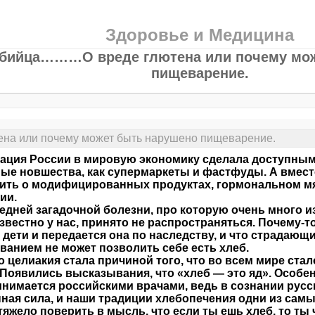
Здоровье и Медицина
убийца………О вреде глютена или почему мо
пищеварение.
а или почему может быть нарушено пищеварение.
ация России в мировую экономику сделала доступным
ые новшества, как супермаркеты и фастфуды. А вмест
ить о модифицированных продуктах, гормональном мя
ии.
едней загадочной болезни, про которую очень много из
звестно у нас, принято не распространяться. Почему-т
 дети и передается она по наследству, и что страдаю
ванием не может позволить себе есть хлеб.
 целиакия стала причиной того, что во всем мире ста
 Появились высказывания, что «хлеб — это яд». Особе
нимается российскими врачами, ведь в сознании русск
ная сила, и наши традиции хлебопечения одни из самы
тяжело поверить в мысль, что если ты ешь хлеб, то ты