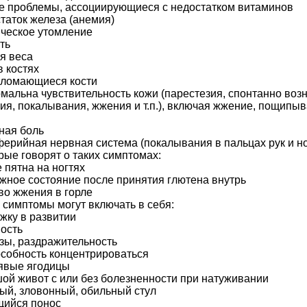
е проблемы, ассоциирующиеся с недостатком витаминов
таток железа (анемия)
ическое утомление
ть
я веса
в костях
о ломающиеся кости
рмальна чувствительность кожи (парестезия, спонтанно в
ия, покалывания, жжения и т.п.), включая жжение, пощипыв
ная боль
ферийная нервная система (покалывания в пальцах рук и но
рые говорят о таких симптомах:
 пятна на ногтях
ожное состояние после принятия глютена внутрь
во жжения в горле
 симптомы могут включать в себя:
жку в развитии
ность
изы, раздражительность
особность концентрироваться
лявые ягодицы
шой живот с или без болезненности при натуживании
сый, зловонный, обильный стул
щийся понос