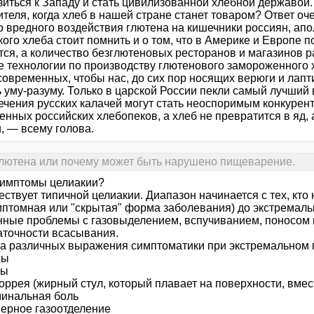
зиться к Западу и стать цивилизованной хлебной державой.
теля, когда хлеб в нашей стране станет товаром? Ответ оч
 вредного воздействия глютена на кишечники россиян, апо
ого хлеба стоит помнить и о том, что в Америке и Европе 
ся, а количество безглютеновых ресторанов и магазинов ра
е технологии по производству глютенового замороженного 
современных, чтобы нас, до сих пор носящих верюги и лапт
 уму-разуму. Только в царской России пекли самый лучший 
ечения русских калачей могут стать неоспоримым конкуре
нных российских хлебопеков, а хлеб не превратится в яд, а
, — всему голова.
ютена или почему может быть нарушено пищеварение.
симптомы целиакии?
ствует типичной целиакии. Диапазон начинается с тех, кто
мптомная или "скрытая" форма заболевания) до экстремаль
нные проблемы с газовыделением, вспучиванием, поносом 
аточности всасывания.
ва различных выражения симптоматики при экстремальном 
сы
ры
оррея (жирный стул, который плавает на поверхности, вмест
минальная боль
мерное газоотделение