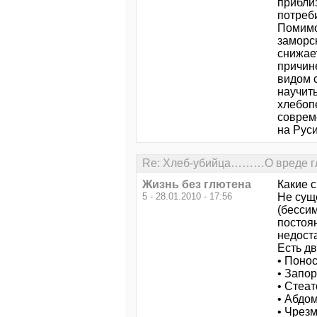
прибли
потреби
Помимо
заморск
снижает
причин
видом 
научить
хлебоп
совреме
на Руси
Re: Хлеб-убийца………О вреде гл
Жизнь без глютена
Какие 
5 - 28.01.2010 - 17:56
Не суще
(бесси
постоя
недост
Есть д
• Поно
• Запо
• Стеат
• Абдо
• Чрез