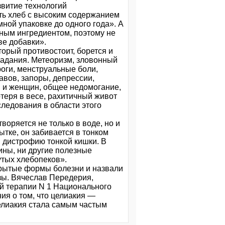
звитие технологий
ть хлеб с высоким содержанием
ной упаковке до одного года». А
ьным ингредиентом, поэтому не
ве добавки».
торый противостоит, борется и
радания. Метеоризм, зловонный
оги, менструальные боли,
авов, запоры, депрессии,
н и женщин, общее недомогание,
отеря в весе, рахитичный живот
следования в области этого
оряется не только в воде, но и
ытке, он забивается в тонком
я дистрофию тонкой кишки. В
ины, ни другие полезные
утых хлебопеков».
крытые формы болезни и назвали
зы. Вячеслав Передерия,
й терапии N 1 Национального
ия о том, что целиакия —
целиакия стала самым частым