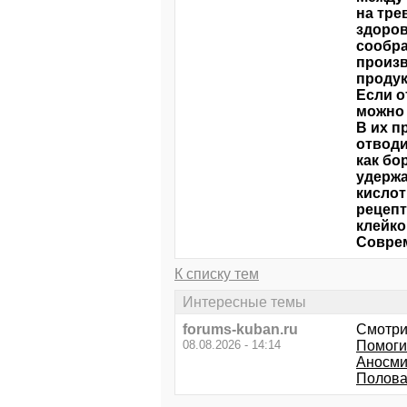
на тре
здоров
сообра
произв
продук
Если о
можно 
В их п
отводи
как бо
удержа
кислот
рецепт
клейко
Совре
К списку тем
Интересные темы
forums-kuban.ru
Смотри
08.08.2026 - 14:14
Помогит
Аносмия
Полова