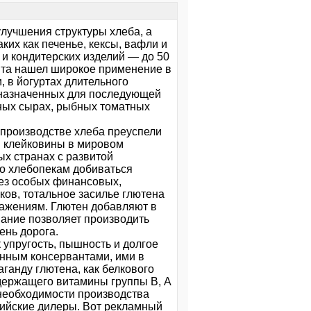
лучшения структуры хлеба, а
ких как печенье, кексы, вафли и
 и кондитерских изделий — до 50
анта нашел широкое применение в
, в йогуртах длительного
едназначенных для последующей
еных сырах, рыбных томатных
 производстве хлеба преуспели
й клейковины в мировом
ых странах с развитой
о хлебопекам добиваться
без особых финансовых,
ков, тотальное засилье глютена
ражениям. Глютен добавляют в
вание позволяет производить
ень дорога.
 упругость, пышность и долгое
анным консервантами, ими в
ганду глютена, как белкового
держащего витамины группы В, А
о необходимости производства
сийские дилеры. Вот рекламный