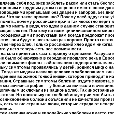
вляешь себя под риск заболеть раком или стать беспл
оровьем и грудным детям в деревне вместо соски дав
зовощекими крепышами без диареи и запоров, без диат
ии. Что же такое произошло? Почему хлеб вдруг стал 
понять, почему российские врачи так неохотно верят 
димо иметь в виду, что ядом в данном случае становит
ащие глютен. Поэтому во всем цивилизованном мире
осодержащими продуктами вам всегда предложат прод
ется, они будут в несколько раз дороже. Просто глюте
л ее через хлеб. Только российский хлеб ядом никогда 
ого у него теперь есть все возможности.
 начала придется сказать правду о целиакии. Разруши
е было обнаружено в середине прошлого века в Евро
ли внимание финны, заболеванию подвергались малыш
ьку симптомы проявлялись у детей, родился миф о н
. Тогда же медики назвали целиакию заболеванием ки
дением ворсинок тонкой кишки, которое приводит к 
ания. Страшные симптомы болезни: вздутие живота, 
и мышечная атрофия — у больных исчезали в считанны
допечным исключали из рациона хлеб. Так иностранны
 это яд. Но поскольку по хлебной индустрии мог быт
возникновение болезни объяснили не качеством произв
ь, есть такие странные люди, которые страдают непе
овины.
тем американские и европейские хлебопеки вместо то