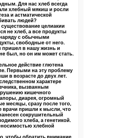
одным. Для нас хлеб всегда
али хлебный мякиш и росли
еза и астматической
убивать людей?
в существование целиакии
ся не хлеб, а все продукты
 наряду с обычными
укты, свободные от него.
н пришел в нашу жизнь и
не был, но он им может стать.
тельное действие глютена
пе. Первыми на эту проблему
и в возрасте до двух лет.
аследственном характере
шечника, вызванным
нарушению кишечного
запоры, диарея, огромный
е месяцы, сразу после того,
е врачи пришли к мысли, что
ь нанесен сокрушительный
одимого хлеба, а генетикой.
реносимостью хлебной
го, чтобы обратить внимание