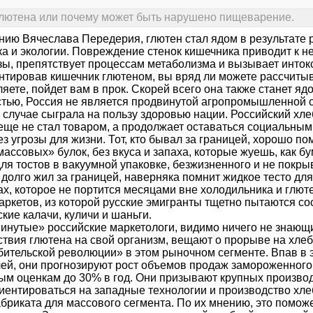
ютена или почему может быть нарушено пищеварение.
нию Вячеслава Передерия, глютен стал ядом в результате 
ка и экологии. Повреждение стенок кишечника приводит к н
зы, препятствует процессам метаболизма и вызывает инток
нтировав кишечник глютеном, вы вряд ли можете рассчитыва
яете, пойдет вам в прок. Скорей всего она также станет яд
стью, Россия не является продвинутой агропромышленной ст
случае сыграла на пользу здоровью нации. Российский хлеб
 еще не стал товаром, а продолжает оставаться социальным
з угрозы для жизни. Тот, кто бывал за границей, хорошо по
ассовых» булок, без вкуса и запаха, которые жуешь, как бу
для тостов в вакуумной упаковке, безжизненного и не пок
о долго жил за границей, наверняка помнит жидкое тесто дл
ах, которое не портится месяцами вне холодильника и глют
аркетов, из которой русские эмигранты тщетно пытаются с
кие калачи, куличи и шаньги.
инутые» российские маркетологи, видимо ничего не знающ
ствия глютена на свой организм, вещают о прорыве на хле
бительской революции» в этом рыночном сегменте. Впав в 
ей, они прогнозируют рост объемов продаж замороженного
ым оценкам до 30% в год. Они призывают крупных производ
иентироваться на западные технологии и производство хле
бриката для массового сегмента. По их мнению, это помож