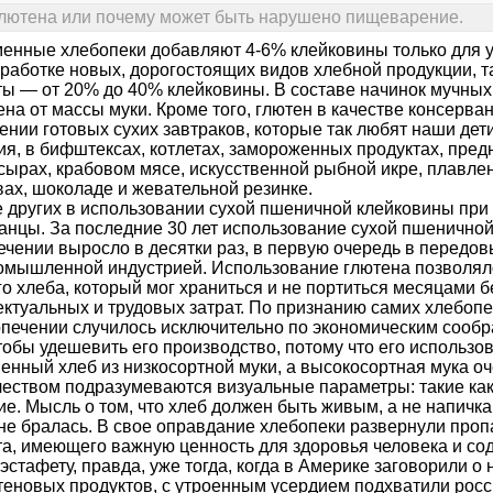
ютена или почему может быть нарушено пищеварение.
енные хлебопеки добавляют 4-6% клейковины только для у
работке новых, дорогостоящих видов хлебной продукции, та
ты — от 20% до 40% клейковины. В составе начинок мучных
ена от массы муки. Кроме того, глютен в качестве консерв
нии готовых сухих завтраков, которые так любят наши дети
ия, в бифштексах, котлетах, замороженных продуктах, пр
 сырах, крабовом мясе, искусственной рыбной икре, плавл
вах, шоколаде и жевательной резинке.
 других в использовании сухой пшеничной клейковины при
анцы. За последние 30 лет использование сухой пшенично
ечении выросло в десятки раз, в первую очередь в передов
омышленной индустрией. Использование глютена позволял
о хлеба, который мог храниться и не портиться месяцами 
ектуальных и трудовых затрат. По признанию самих хлебопе
опечении случилось исключительно по экономическим сооб
тобы удешевить его производство, потому что его использо
енный хлеб из низкосортной муки, а высокосортная мука оч
чеством подразумеваются визуальные параметры: такие как
ие. Мысль о том, что хлеб должен быть живым, а не напичк
не бралась. В свое оправдание хлебопеки развернули пропа
та, имеющего важную ценность для здоровья человека и со
 эстафету, правда, уже тогда, когда в Америке заговорили 
теновых продуктов, с утроенным усердием подхватили рос