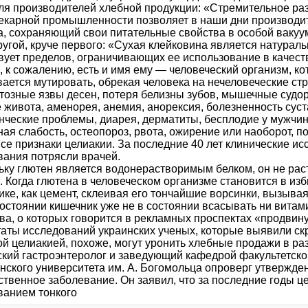
для производителей хлебной продукции: «Стремительное ра
екарной промышленности позволяет в наши дни производи
а, сохраняющий свои питательные свойства в особой вакуум
ругой, круче первого: «Сухая клейковина является натурал
вует пределов, ограничивающих ее использование в качест
 к сожалению, есть и имя ему — человеческий организм, ко
вается мутировать, обрекая человека на нечеловеческие ст
фтозные язвы десен, потеря белизны зубов, мышечные судор
 живота, аменорея, анемия, анорексия, болезненность суст
нческие проблемы, диарея, дерматиты, бесплодие у мужчи
ая слабость, остеопороз, рвота, ожирение или наоборот, п
се признаки целиакии. За последние 40 лет клинические ис
вания потрясли врачей.
ку глютен является водонерастворимым белком, он не раств
. Когда глютена в человеческом организме становится в изб
ике, как цемент, склеивая его тончайшие ворсинки, вызыва
состоянии кишечник уже не в состоянии всасывать ни витам
ва, о которых говорится в рекламных проспектах «продвин
таты исследований украинских ученых, которые выявили с
ой целиакией, похоже, могут уронить хлебные продажи в ра
ский гастроэнтеролог и заведующий кафедрой факультетско
нского университета им. А. Богомольца опроверг утвержден
ственное заболевание. Он заявил, что за последние годы 
ванием тонкого