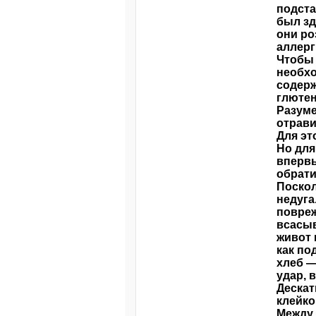
подста
был зд
они ро
аллерг
Чтобы 
необхо
содерж
глютен
Разуме
отрави
Для эт
Но для
впервы
обрати
Поскол
недуга
повреж
всасыв
живот 
как по
хлеб —
удар, 
Дескат
клейк
Между 