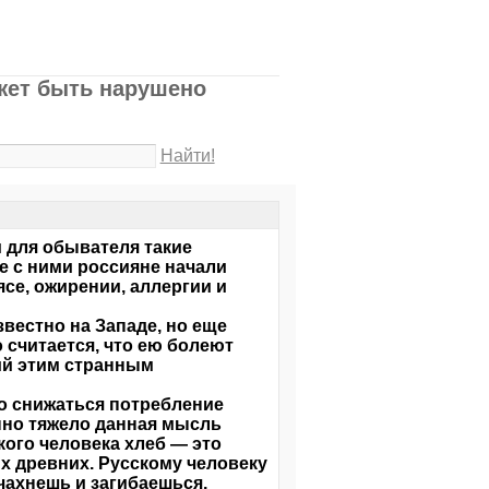
жет быть нарушено
Найти!
 для обывателя такие
е с ними россияне начали
се, ожирении, аллергии и
вестно на Западе, но еще
о считается, что ею болеют
щий этим странным
ло снижаться потребление
нно тяжело данная мысль
ого человека хлеб — это
х древних. Русскому человеку
 чахнешь и загибаешься,