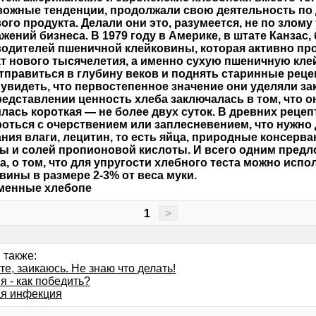
вожные тенденции, продолжали свою деятельность по 
ого продукта. Делали они это, разумеется, не по злому
жений бизнеса. В 1979 году в Америке, в штате Канзас
одителей пшеничной клейковины, которая активно пр
т нового тысячелетия, а именно сухую пшеничную кле
тправиться в глубину веков и поднять старинные реце
увидеть, что первостепенное значение они уделяли за
редставлении ценность хлеба заключалась в том, что о
лась короткая — не более двух суток. В древних реце
роться с очерствением или заплесневением, что нужно 
ния влаги, лецитин, то есть яйца, природные консерв
ы и солей пропионовой кислоты. И всего одним предл
а, о том, что для упругости хлебного теста можно исп
вины в размере 2-3% от веса муки.
менные хлебопе
1
>
 также:
е, заикаюсь. Не знаю что делать!
 - как победить?
я инфекция