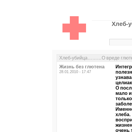
Хлеб-
Хлеб-убийца………О вреде глютен
Жизнь без глютена
Интегр
28.01.2010 - 17:47
полезн
узнава
целиак
О посл
мало и
только
заболе
Именно
хлеба.
воспри
жизнен
очень 