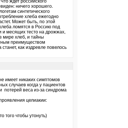
 Что ждет российского
евиден: ничего хорошего.
логетам синтетического
потребление хлеба ежегодно
стет. Может быть, по этой
хлеба ломятся в Россию под
и и месящих тесто на дрожжах,
в мире хлеб, и тайны
нтным преимуществом
 станет, как издревле повелось
 не имеет никаких симптомов
ных случаев когда у пациентов
и потерей веса из-за синдрома
проявления целиакии:
о того чтобы утонуть)