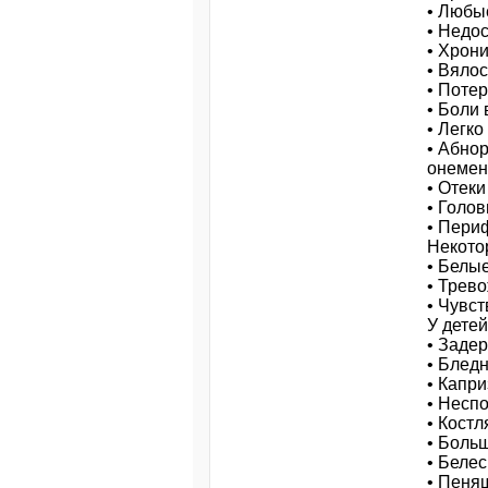
• Любы
• Недос
• Хрон
• Вялос
• Потер
• Боли 
• Легк
• Абно
онемен
• Отеки
• Голов
• Пери
Некото
• Белые
• Трев
• Чувст
У детей
• Задер
• Блед
• Капр
• Несп
• Кост
• Боль
• Беле
• Пеня