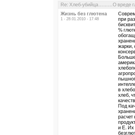
Re: Хлеб-убийца………О вреде гл
Жизнь без глютена
Соврем
1 - 28.01.2010 - 17:48
при раз
бискви
% глют
обогаще
хранен
жарки,
консер
Больше
америк
хлебоп
агропр
пышног
интелл
в хлеб
хлеб, ч
качеств
Под ка
хранен
расчет 
продук
и Е. Их
безглю