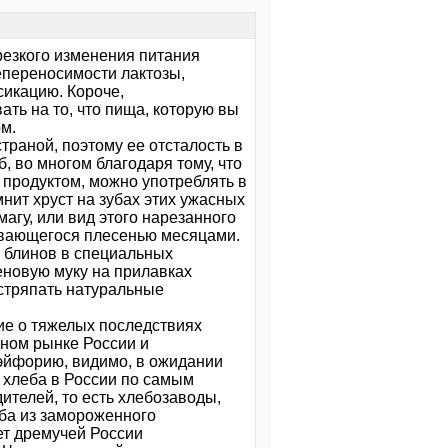
резкого изменения питания
епереносимости лактозы,
сикацию. Короче,
ть на то, что пища, которую вы
ом.
раной, поэтому ее отсталость в
, во многом благодаря тому, что
 продуктом, можно употреблять в
мнит хруст на зубах этих ужасных
магу, или вид этого нарезанного
рывающегося плесенью месяцами.
я блинов в специальных
еновую муку на прилавках
остряпать натуральные
ие о тяжелых последствиях
бном рынке России и
эйфорию, видимо, в ожидании
 хлеба в России по самым
ителей, то есть хлебозаводы,
ба из замороженного
ет дремучей России