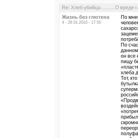
Re: Хлеб-убийца………О вреде гл
Жизнь без глютена
По мне
4 - 28.01.2010 - 17:50
челове
сахаро
зацеме
потребл
По сча
данном 
он все
пищу бе
«пластм
хлеба 
Тот, кт
бутылк
суперм
российс
«Продв
воздей
«потре
прибыл
скромн
переор
полуфа