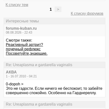
К списку тем
1
>
К списку форумов
Интересные темы
forums-kuban.ru
08.08.2026 - 22:43
Смотри также:
Реактивный артрит?
почечный рефлюкс
Посоветуйте,знающие.
Re: Ureaplasma и gardarella vaginalis
АКВА
1 - 16.07.2010 - 04:21
0-dopoh >
Это не гадости. Если ничего не беспокоит, то забейте
совершенно спокойно. Особенно на Гарднереллу.
Re: Ureaplasma и gardarella vaginalis