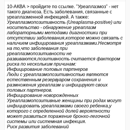
10-АКВА > пройдите по ссылке. "Уреаплазмоз" - нет
такого диагноза. Есть заболевания, связанные с
уреаплазменной инфекцией. А также:
Уреаплазмопозитивность (Ureaplasma-positive) или
носительство - обнаружение уреаплазм
лабораторными методами диагностики при
отсутствии заболевания,которое можно связать с
наличием инфицирования уреаплазмами.Несмотря
на то,что заболевания при
уреаплазмопозитивности не
развиваются,позитивность считается фактором
риска по нескольким причинам:
Инфицирование половых партнеров
Люди с уреаплазмопозитивностью являются
естественным резервуаром сохранения и
размножения уреаплазм и инфицируют своих
половых партнеров.
Инфицирование новорожденных
Уреаплазмопозитивные женщины при родах могут
инфицировать уреаплазмами своего ребенка,у
которого с определенной долей вероятности
может развиться поражение бронхо-легочной
системы или системная инфекция.
Риск развития заболеваний