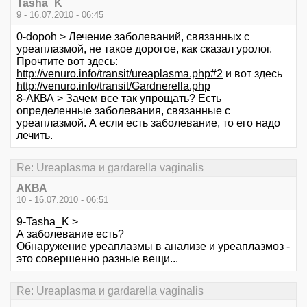
Tasha_K
9 - 16.07.2010 - 06:45
0-dopoh > Лечение заболеваний, связанных с
уреаплазмой, не такое дорогое, как сказал уролог.
Прочтите вот здесь:
http://venuro.info/transit/ureaplasma.php#2
и вот здесь
http://venuro.info/transit/Gardnerella.php
8-АКВА > Зачем все так упрощать? Есть
определенные заболевания, связанные с
уреаплазмой. А если есть заболевание, то его надо
лечить.
Re: Ureaplasma и gardarella vaginalis
АКВА
10 - 16.07.2010 - 06:51
9-Tasha_K >
А заболевание есть?
Обнаружение уреаплазмы в анализе и уреаплазмоз -
это совершенно разные вещи...
Re: Ureaplasma и gardarella vaginalis