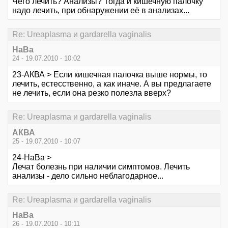
Чего лечить? Анализы? Тогда и кишечную палочку
надо лечить, при обнаружении её в анализах...
Re: Ureaplasma и gardarella vaginalis
НаВа
24 - 19.07.2010 - 10:02
23-АКВА > Если кишечная палочка выше нормы, то
лечить, естесственно, а как иначе. А вы предлагаете
не лечить, если она резко полезла вверх?
Re: Ureaplasma и gardarella vaginalis
АКВА
25 - 19.07.2010 - 10:07
24-НаВа >
Лечат болезнь при наличии симптомов. Лечить
анализы - дело сильно неблагодарное...
Re: Ureaplasma и gardarella vaginalis
НаВа
26 - 19.07.2010 - 10:11