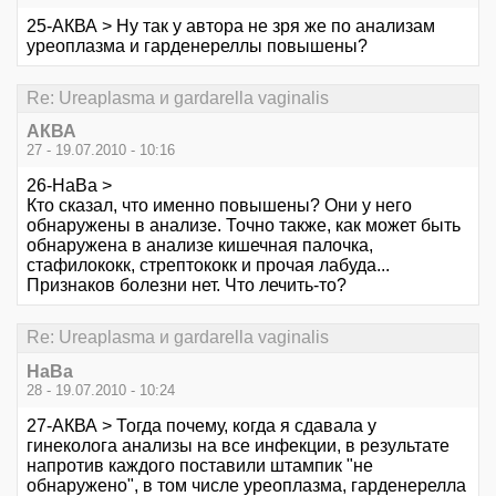
25-АКВА > Ну так у автора не зря же по анализам
уреоплазма и гарденереллы повышены?
Re: Ureaplasma и gardarella vaginalis
АКВА
27 - 19.07.2010 - 10:16
26-НаВа >
Кто сказал, что именно повышены? Они у него
обнаружены в анализе. Точно также, как может быть
обнаружена в анализе кишечная палочка,
стафилококк, стрептококк и прочая лабуда...
Признаков болезни нет. Что лечить-то?
Re: Ureaplasma и gardarella vaginalis
НаВа
28 - 19.07.2010 - 10:24
27-АКВА > Тогда почему, когда я сдавала у
гинеколога анализы на все инфекции, в результате
напротив каждого поставили штампик "не
обнаружено", в том числе уреоплазма, гарденерелла