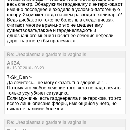
весь спектр..Обнаружили гарденеллу и энтерокок,вот
именно последнее и входило в условно-патогенную
флору..Хм,может тогда начнем разводить холивар,а?
Ведь дисбак это тоже не болезнь,а следствие,как
считают многие врачи,но это не мешает ему
существовать,так же и гарденелла,хоть и
однозначного мнения насчет ее лечения нет,если
дорог партнер,я бы пролечился..
Re: Ureaplasma и gardarella vaginalis
АКВА
8 - 16.07.2010 - 06:23
7-Sk_Den >
Да лечитесь... не могу сказать "на здоровье!"...
Потому что любое лечение того, чего не надо лечить,
только усугубляет ситуацию...
Если мужчины есть гарднерелла и энтерококк, то это
всего лишь описаие флоры, имеющейся у него, но
никак не наличие болезни...
Re: Ureaplasma и gardarella vaginalis