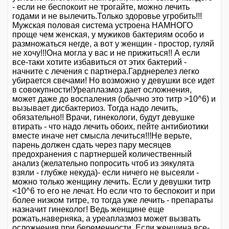
- если не беспокоит не трогайте, можно лечить
годами и не вылечить.Только здоровье угробить!!!
Мужская половая система устроена НАМНОГО
проще чем женская, у мужиков бактериям особо и
размножаться негде, а вот у женщин - простор, гуляй
не хочу!!!Она могла у вас и не прижиться!! А если
все-таки хотите избавиться от этих бактерий -
начните с лечения с партнера.Гарднерелез легко
убирается свечами! Но возможно у девушки все идет
в совокупности!Уреаплазмоз дает осложнения,
может даже до воспаления (обычно это титр >10^6) и
вызывает дисбактериоз. Тогда надо лечить,
обязательно!! Врачи, гинекологи, будут девушке
втирать - что надо лечить обоих, пейте антибиотики
вместе иначе нет смысла лечиться!!!Не верьте,
парень должен сдать через пару месяцев
предохранения с партнершей количественный
анализ (желательно попросить чтоб из эякулята
взяли - глубже некуда)- если ничего не высеяли -
можно только женщину лечить. Если у девушки титр
<10^6 то его не лечат. Но если что то беспокоит и при
более низком титре, то тогда уже лечить - препараты
назначит гинеколог! Ведь женщине еще
рожать,наверняка, а уреаплазмоз может вызвать
осложнения при беременности. Если женщина все-