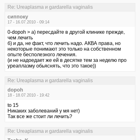
Re: Ureaplasma и gardarella vaginalis
сиппоку
17 - 16.07.2010 - 09:14
0-dopoh > а) пересдайте в другой клинике прежде,
чем лечить
б) и да, не факт, что лечить надо. АКВА права, но
некоторые понимают это только на собственном
опыте бесполезного лечения.
(и не надоедает же ей в десятке тем за неделю про
уреаплазму обьяснять, что это такое))
Re: Ureaplasma и gardarella vaginalis
dopoh
18 - 18.07.2010 - 19:42
to 15
Никаких заболеваний у мя нет)
Так все же стоит ли лечить?
Re: Ureaplasma и gardarella vaginalis