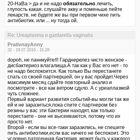
20-НаВа > да и не надо
обязательно
лечить,
глупость какая. слушайте акву и поменьше пейте
лекарств. не будете же вы при первом чихе пить
антибиотик. или ... ну тогда ой.
Re: Ureaplasma и gardarella vaginalis
PrativnayAnny
32 - 19.07.2010 - 15:28
dopoh, не паникуйте!!! Гарднерелез чисто женское -
дисбактериоз влагалища.А так как у Вас его нет - то
не надо беспокоится. Как только Вы перестанете
спать со своей партнершей, он у вас пройдет.Через
максимум месяц сдайте повторный анализ и
посмотрите - все как ветром сдуло. А с уреаплазмой
чуть сложнее.
Первый вариант развития событий-вы могли так же
ей и не заразиться,пока спите с партнером без
резины у вас эти бактерии находят, как только
перестаете - они не высеиваются, потому что их
просто нет.
Второй - если вы все-таки заразились, не спешите
пить антибиотики,если вас ничего не беспокоит. Это
условно патогенная бактерия, может быть у каждого