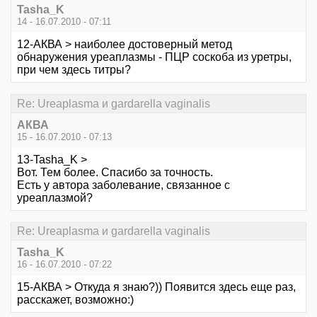
Tasha_K
14 - 16.07.2010 - 07:11
12-АКВА > наиболее достоверный метод
обнаружения уреаплазмы - ПЦР соскоба из уретры,
при чем здесь титры?
Re: Ureaplasma и gardarella vaginalis
АКВА
15 - 16.07.2010 - 07:13
13-Tasha_K >
Вот. Тем более. Спасибо за точность.
Есть у автора заболевание, связанное с
уреаплазмой?
Re: Ureaplasma и gardarella vaginalis
Tasha_K
16 - 16.07.2010 - 07:22
15-АКВА > Откуда я знаю?)) Появится здесь еще раз,
расскажет, возможно:)