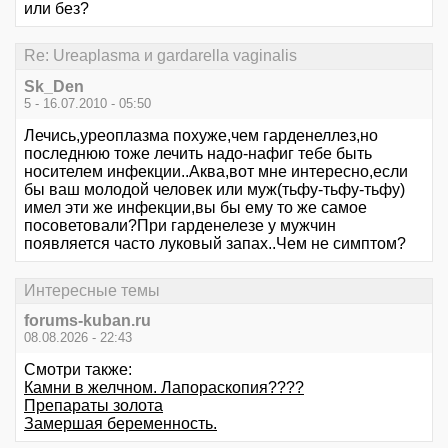
или без?
Re: Ureaplasma и gardarella vaginalis
Sk_Den
5 - 16.07.2010 - 05:50
Лечись,уреоплазма похуже,чем гарденеллез,но
последнюю тоже лечить надо-нафиг тебе быть
носителем инфекции..Аква,вот мне интересно,если
бы ваш молодой человек или муж(тьфу-тьфу-тьфу)
имел эти же инфекции,вы бы ему то же самое
посоветовали?При гарденелезе у мужчин
появляется часто луковый запах..Чем не симптом?
Интересные темы
forums-kuban.ru
08.08.2026 - 22:43
Смотри также:
Камни в желчном. Лапораскопия????
Препараты золота
Замершая беременность.