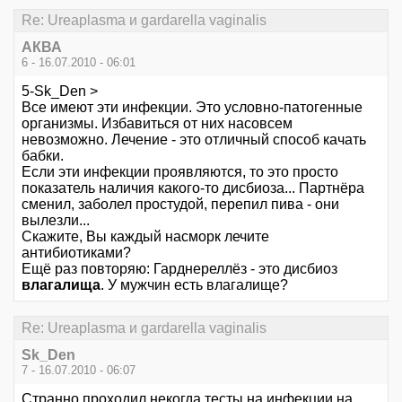
Re: Ureaplasma и gardarella vaginalis
АКВА
6 - 16.07.2010 - 06:01
5-Sk_Den >
Все имеют эти инфекции. Это условно-патогенные
организмы. Избавиться от них насовсем
невозможно. Лечение - это отличный способ качать
бабки.
Если эти инфекции проявляются, то это просто
показатель наличия какого-то дисбиоза... Партнёра
сменил, заболел простудой, перепил пива - они
вылезли...
Скажите, Вы каждый насморк лечите
антибиотиками?
Ещё раз повторяю: Гарднереллёз - это дисбиоз
влагалища
. У мужчин есть влагалище?
Re: Ureaplasma и gardarella vaginalis
Sk_Den
7 - 16.07.2010 - 06:07
Странно,проходил некогда тесты на инфекции,на