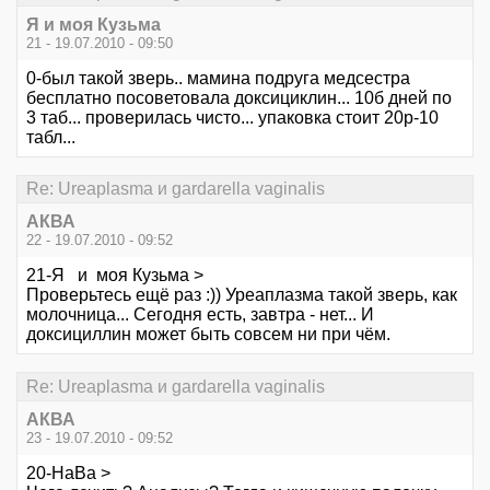
Я и моя Кузьма
21 - 19.07.2010 - 09:50
0-был такой зверь.. мамина подруга медсестра
бесплатно посоветовала доксициклин... 10б дней по
3 таб... проверилась чисто... упаковка стоит 20р-10
табл...
Re: Ureaplasma и gardarella vaginalis
АКВА
22 - 19.07.2010 - 09:52
21-Я и моя Кузьма >
Проверьтесь ещё раз :)) Уреаплазма такой зверь, как
молочница... Сегодня есть, завтра - нет... И
доксициллин может быть совсем ни при чём.
Re: Ureaplasma и gardarella vaginalis
АКВА
23 - 19.07.2010 - 09:52
20-НаВа >