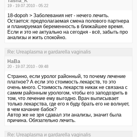
Tasha_K
19 - 19.07.2010 - 05:22
18-dopoh > Заболевания нет - нечего лечить.
Остается: предполагаемая смена полового партнера
и планируемая беременность в ближайшее время.
Если и это не актуально на сегодня - всё, забыть про
анализы и жить спокойно.
Re: Ureaplasma и gardarella vaginalis
НаВа
20 - 19.07.2010 - 09:48
Странно, если уролог районный, то почему лечение
платное? А если это стоимость лекарств, то это
очень много. Стоимость лекарств никак не связана с
самим районным урологом, чтобы его заподозрить в
том, что лечение ему выгодно. Врач выписывает
только лекарства, где его я буду брать его не волнует,
в чем качание бабок?
Автор же не зря сдавал эти анализы, значит была
причина. Обязательно лечить.
Re: Ureaplasma и gardarella vaginalis