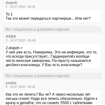
dopoh
2 - 16.07.2010 - 04:41
To 1
Так это может передаться партнерше... Или нет?
Re: Ureaplasma и gardarella vaginalis
АКВА
3 - 16.07.2010 - 04:49
2-dopoh >
У неё уже есть. Наверняка. Это не инфекция, это то,
что всегда присутствует... Гарднереллёз вообще
чисто женская заморочка. По-просту называется
дисбиоз влагалища. У Вас есть влагалище?
Re: Ureaplasma и gardarella vaginalis
yuska
4 - 16.07.2010 - 05:42
Как это не лечить? Вы че? А через несколько лет
писька сгниет. Надо все лечить обязательно. Идите к
врачу и делайте, что он скажет. 5500 с таблетками