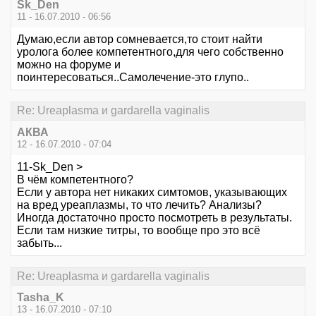
Sk_Den
11 - 16.07.2010 - 06:56
Думаю,если автор сомневается,то стоит найти
уролога более компетентного,для чего собственно
можно на форуме и
поинтересоваться..Самолечение-это глупо..
Re: Ureaplasma и gardarella vaginalis
АКВА
12 - 16.07.2010 - 07:04
11-Sk_Den >
В чём компетентного?
Если у автора нет никаких симтомов, указывающих
на вред уреаплазмы, то что лечить? Анализы?
Иногда достаточно просто посмотреть в результаты.
Если там низкие титры, то вообще про это всё
забыть...
Re: Ureaplasma и gardarella vaginalis
Tasha_K
13 - 16.07.2010 - 07:10