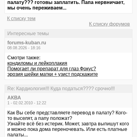
палату??? готовы заплатить. Папа нервничает,
мы очень переживаем...
К списку тем
К списку форумов
Интересные темы
forums-kuban.ru
08.08.2026 - 18:16
Смотри также:
кондиломы и лейкоплакия
Помогает ли препарат для глаз Фокус?
эрозия шейки матки + узист подскажите
Re: Кардиология!!! Куда податься???? срочно!!!
АКВА
1 - 02.02.2010 - 12:22
Как Вы себе представляете перевод в палату? Кого-
то выселят, а папу положат?
Узнайте всё без истерик. Может, завтра выпишут кого
и можно пока дома переночевать. Или есть платные
палаты...