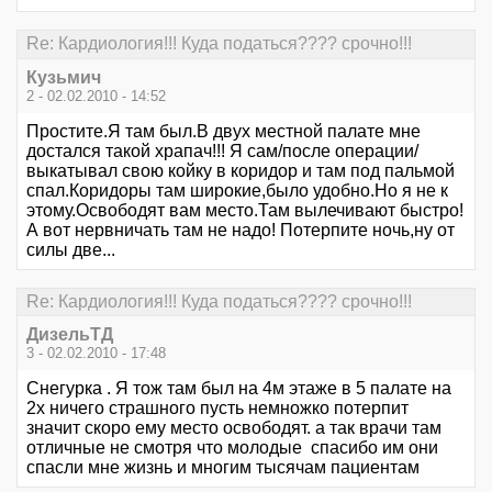
Re: Кардиология!!! Куда податься???? срочно!!!
Кузьмич
2 - 02.02.2010 - 14:52
Простите.Я там был.В двух местной палате мне
достался такой храпач!!! Я сам/после операции/
выкатывал свою койку в коридор и там под пальмой
спал.Коридоры там широкие,было удобно.Но я не к
этому.Освободят вам место.Там вылечивают быстро!
А вот нервничать там не надо! Потерпите ночь,ну от
силы две...
Re: Кардиология!!! Куда податься???? срочно!!!
ДизельТД
3 - 02.02.2010 - 17:48
Снегурка . Я тож там был на 4м этаже в 5 палате на
2х ничего страшного пусть немножко потерпит
значит скоро ему место освободят. а так врачи там
отличные не смотря что молодые спасибо им они
спасли мне жизнь и многим тысячам пациентам