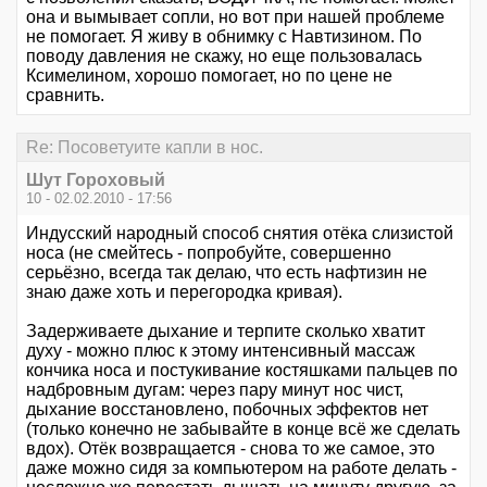
она и вымывает сопли, но вот при нашей проблеме
не помогает. Я живу в обнимку с Навтизином. По
поводу давления не скажу, но еще пользовалась
Ксимелином, хорошо помогает, но по цене не
сравнить.
Re: Посоветуите капли в нос.
Шут Гороховый
10 - 02.02.2010 - 17:56
Индусский народный способ снятия отёка слизистой
носа (не смейтесь - попробуйте, совершенно
серьёзно, всегда так делаю, что есть нафтизин не
знаю даже хоть и перегородка кривая).
Задерживаете дыхание и терпите сколько хватит
духу - можно плюс к этому интенсивный массаж
кончика носа и постукивание костяшками пальцев по
надбровным дугам: через пару минут нос чист,
дыхание восстановлено, побочных эффектов нет
(только конечно не забывайте в конце всё же сделать
вдох). Отёк возвращается - снова то же самое, это
даже можно сидя за компьютером на работе делать -