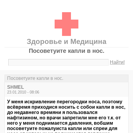
Здоровье и Медицина
Посоветуите капли в нос.
Найти!
Посоветуите капли в нос.
SHMEL
23.01.2010 - 08:06
У меня искривление перегородки носа, поэтому
всёвремя приходися носить с собои капли в нос,
до недавнего времяни я пользовался
нафтизином, но врачи запретили мне его т.к. от
него у меня поднимается давления, вобшим
посоветуите пожалуиста капли или спреи для