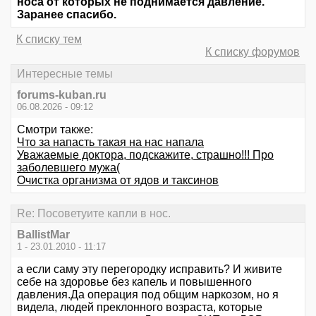
носа от которых не поднимается давление.
Заранее спасибо.
К списку тем
К списку форумов
Интересные темы
forums-kuban.ru
06.08.2026 - 09:12
Смотри также:
Что за напасть такая на нас напала
Уважаемые доктора, подскажите, страшно!!! Про
заболевшего мужа(
Очистка организма от ядов и таксинов
Re: Посоветуите капли в нос.
BallistMar
1 - 23.01.2010 - 11:17
а если саму эту перегородку исправить? И живите
себе на здоровье без капель и повышенного
давления.Да операция под общим наркозом, но я
видела, людей преклонного возраста, которые