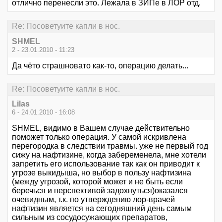
отлично перенесли это. Лежала в ЗИПе в ЛОР отд.
Re: Посоветуите капли в нос.
SHMEL
2 - 23.01.2010 - 11:23
Да чёто страшновато как-то, операцию делать...
Re: Посоветуите капли в нос.
Lilas
6 - 24.01.2010 - 16:08
SHMEL, видимо в Вашем случае действительно
поможет только операция. У самой искривлена
перегородка в следствии травмы. уже не первый год
сижу на нафтизине, когда забеременела, мне хотели
запретить его использование так как он приводит к
угрозе выкидыша, но выбор в пользу нафтизина
(между угрозой, которой может и не быть если
беречься и перспективой задохнуться)оказался
очевидным, т.к. по утверждению лор-врачей
нафтизин является на сегодняшний день самым
сильным из сосудосужающих препаратов,