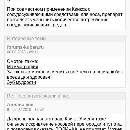
При совместном применении Квикса с
сосудосуживающими средствами для носа, препарат
позволяет уменьшить количество потребления
сосудосуживающих средств.
Интересные темы
forums-kuban.ru
06.08.2026 - 09:12
Смотри также:
Маммография
За сколько можно изменить своё тело на порядок без
вреда для здоровья
Зуб мудрости
Re: Посоветуите капли в нос.
Аннанашее
9 - 02.02.2010 - 16:52
Да хрень полная этот ваш Квикс. У меня тоже
сильное искривление носовой перегородки и тут эта,
с позволения сказать, ВОДИЧКА, не помогает. Может