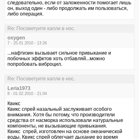
следовательно, если от заложенности помогает лишь
он, выход один - либо продолжать им пользоваться,
либо операция.
Re: Посоветуите капли в нос.
oxygen
7 - 25.01.2010 - 13:26
...нафтизин вызывает сильное привыкание и
побочных эффктов хоть отбавляй...можно
попробовать виброцил.
Re: Посоветуите капли в нос.
Leria1973
8 - 01.02.2010 - 21:04
Квикс
Квикс спрей назальный заслуживает особого
внимания. Хотя бы потому, что производители
средства от насморка использовали натуральные
компоненты, не вызывающие привыкания.
Квикс спрей, изготовлен на основе океанической
воды. Квикс спрей облегчает дыхание во время