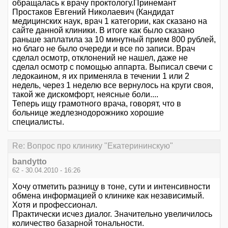
обращалась к врачу проктологу.Принемант
Простаков Евгений Николаевич (Кандидат
медицинских наук, врач 1 категории, как сказано на
сайте данной клиники. В итоге как было сказано
раньше заплатила за 10 минутный прием 800 рублей,
но благо не было очереди и все по записи. Врач
сделал осмотр, отклонений не нашел, даже не
сделал осмотр с помощью аппарта. Выписал свечи с
ледокаином, я их применяла в течении 1 или 2
недель, через 1 неделю все вернулось на круги своя,
такой же дискомфорт, неясные боли....
Теперь ищу грамотного врача, говорят, что в
больнице жедлезнодорожнико хорошие
специалисты.
Re: Вопрос про клинику "Екатерининскую"
bandytto
62 - 30.04.2010 - 16:26
Хочу отметить разницу в тоне, сути и интенсивности
обмена информацией о клинике как независимый.
Хотя и профессионал.
Практически исчез диалог. Значительно увеличилось
количество базарной тональности.