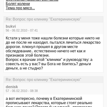
Болят колени
Тема про мясо...
Re: Вопрос про клинику "Екатерининскую"
bukvi
56 - 06.02.2010 - 07:41
Кстати у меня тоже нашли болезни которые никто не
до не после не находил. пытался лечиться лекарство
дорогое. плюнул прошел в другом месте
обследование.. естественно ничего нет как и
признаков этой болезни.
Вопрос к врачам этой "клиники" и руководству: а
совесть есть у вас? вы Бога не боитесь? деньги
деньги, а не стыдно?
Re: Вопрос про клинику "Екатерининскую"
denisk
57 - 06.02.2010 - 08:38
а вот интересно, почему в Екатерининской
прописывают лекарства, которые стоят реально