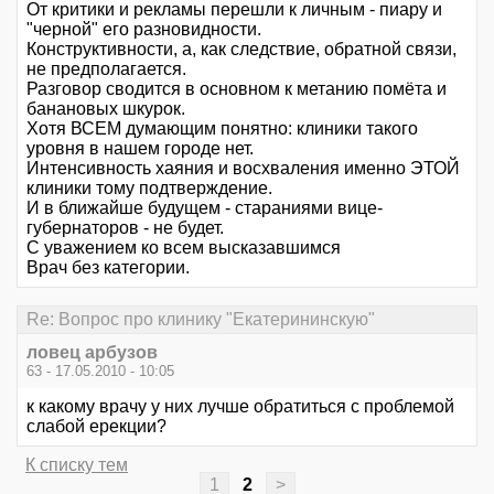
От критики и рекламы перешли к личным - пиару и
"черной" его разновидности.
Конструктивности, а, как следствие, обратной связи,
не предполагается.
Разговор сводится в основном к метанию помёта и
банановых шкурок.
Хотя ВСЕМ думающим понятно: клиники такого
уровня в нашем городе нет.
Интенсивность хаяния и восхваления именно ЭТОЙ
клиники тому подтверждение.
И в ближайше будущем - стараниями вице-
губернаторов - не будет.
С уважением ко всем высказавшимся
Врач без категории.
Re: Вопрос про клинику "Екатерининскую"
ловец арбузов
63 - 17.05.2010 - 10:05
к какому врачу у них лучше обратиться с проблемой
слабой ерекции?
К списку тем
1
2
>