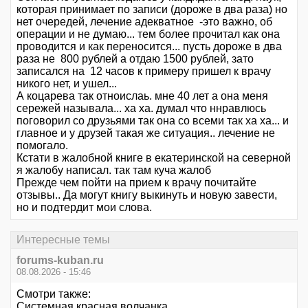
которая принимает по записи (дороже в два раза) но
нет очередей, лечение адекватное -это важно, об
операции и не думаю... тем более прочитал как она
проводится и как переносится... пусть дороже в два
раза не 800 рублей а отдаю 1500 рублей, зато
записался на 12 часов к примеру пришел к врачу
никого нет, и ушел...
А коцарева так отноислаь. мне 40 лет а она меня
сережей называла... ха ха. думал что ннравлюсь
поговорил со друзьями так она со всеми так ха ха... и
главное и у друзей такая же ситуация.. лечение не
помогало.
Кстати в жалобной книге в екатеринской на северной
я жалобу написал. так там куча жалоб
Прежде чем пойти на прием к врачу почитайте
отзывы.. Да могут книгу выкинуть и новую завести,
но и подтердит мои слова.
Интересные темы
forums-kuban.ru
08.08.2026 - 15:46
Смотри также:
Системная красная волчанка