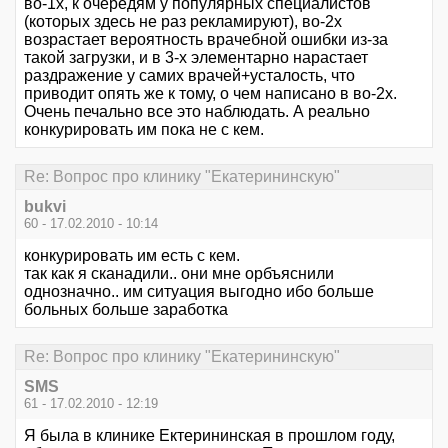
во-1х, к очередям у популярных специалистов
(которых здесь не раз рекламируют), во-2х
возрастает вероятность врачебной ошибки из-за
такой загрузки, и в 3-х элементарно нарастает
раздражение у самих врачей+усталость, что
приводит опять же к тому, о чем написано в во-2х.
Очень печально все это наблюдать. А реально
конкурировать им пока не с кем.
Re: Вопрос про клинику "Екатерининскую"
bukvi
60 - 17.02.2010 - 10:14
конкурировать им есть с кем.
так как я сканадили.. они мне орбъяснили
однозначно.. им ситуация выгодно ибо больше
больных больше заработка
Re: Вопрос про клинику "Екатерининскую"
SMS
61 - 17.02.2010 - 12:19
Я была в клинике Ектерининская в прошлом году,