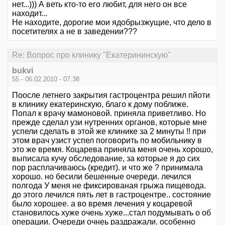
нет...))) А веть кто-то его любит, для него он все
находит...
Не находите, дорогие мои ядобрызжущие, что дело в
посетителях а не в заведении???
Re: Вопрос про клинику "Екатерининскую"
bukvi
55 - 06.02.2010 - 07:38
Поосле летнего закрытия гастроцентра решил пйоти
в клинику екатеринскую, благо к дому поближе.
Попал к врачу мамоновой. приняла приветливо. Но
прежде сделал узи нутренних органов, которые мне
успели сделать в этой же клинике за 2 минуты !! при
этом врач узист успел поговорить по мобильнику в
это же время. Коцарева приняла меня очень хорошо,
выписала кучу обследование, за которые я до сих
пор расплачиваюсь (кредит). и что же ? принимала
хорошо. но бесили бешенные очереди. лечился
полгода У меня не фиксированая грыжа пищевода.
до этого лечился пять лет в гастроцентре.. состояние
было хорошее. а во время лечения у коцаревой
становилось хуже очень хуже...стал подумывать о об
операции. Очереди очнеь раздражали. особенно