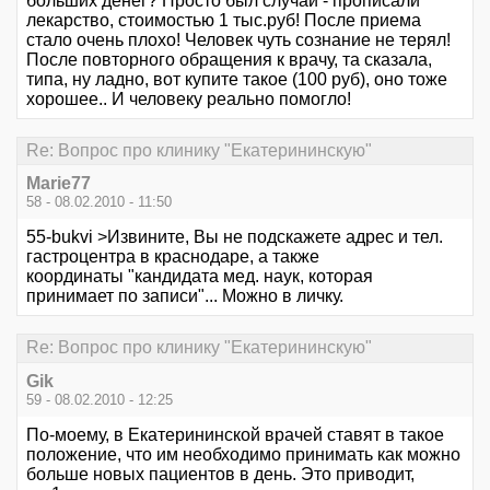
больших денег? Просто был случай - прописали
лекарство, стоимостью 1 тыс.руб! После приема
стало очень плохо! Человек чуть сознание не терял!
После повторного обращения к врачу, та сказала,
типа, ну ладно, вот купите такое (100 руб), оно тоже
хорошее.. И человеку реально помогло!
Re: Вопрос про клинику "Екатерининскую"
Marie77
58 - 08.02.2010 - 11:50
55-bukvi >Извините, Вы не подскажете адрес и тел.
гастроцентра в краснодаре, а также
координаты "кандидата мед. наук, которая
принимает по записи"... Можно в личку.
Re: Вопрос про клинику "Екатерининскую"
Gik
59 - 08.02.2010 - 12:25
По-моему, в Екатерининской врачей ставят в такое
положение, что им необходимо принимать как можно
больше новых пациентов в день. Это приводит,