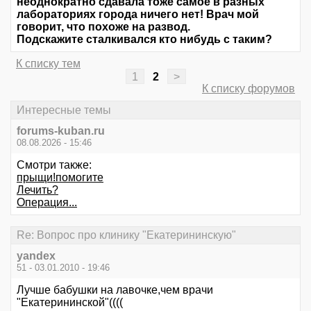
неоднократно сдавала тоже самое в разных
лабораториях города ничего нет! Врач мой
говорит, что похоже на развод.
Подскажите сталкивался кто нибудь с таким?
К списку тем
1
2
>
К списку форумов
Интересные темы
forums-kuban.ru
08.08.2026 - 15:46
Смотри также:
прыщи!помогите
Лечить?
Операция...
Re: Вопрос про клинику "Екатерининскую"
yandex
51 - 03.01.2010 - 19:46
Лучше бабушки на лавочке,чем врачи
"Екатерининской"((((