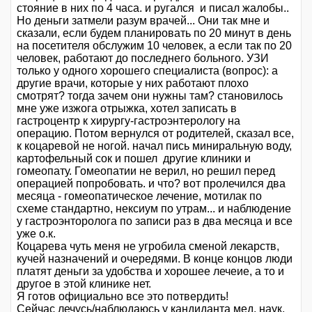
стояние в них по 4 часа. и ругался и писал жалобы..
Но деньги затмели разум врачей... Они так мне и
сказали, если будем планировать по 20 минут в день
на посетителя обслужим 10 человек, а если так по 20
человек, работают до последнего больного. УЗИ
только у одного хорошего специалиста (вопрос): а
другие врачи, которые у них работают плохо
смотрят? тогда зачем они нужны там? становилось
мне уже изжога отрыжка, хотел записать в
гастроцентр к хирургу-гастроэнтерологу на
операцию. Потом вернулся от родителей, сказал все,
к коцаревой не ногой. начал пись миниральную воду,
картофельный сок и пошел другие клиники и
гомеопату. Гомеопатии не верил, но решил перед
операцией попробовать. и что? вот пролечился два
месяца - гомеопатическое лечение, мотилак по
схеме стандартно, нексиум по утрам... и наблюдение
у гастроэнторолога по записи раз в два месяца и все
уже о.к.
Коцарева чуть меня не угробила сменой лекарств,
кучей назначений и очередями. В конце концов люди
платят деньги за удобства и хорошее лечеие, а то и
другое в этой клинике нет.
Я готов официально все это потвердить!
Сейчас лечусь/наблюдаюсь у кандиданта мед. наук,