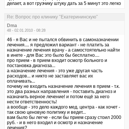
делает, а вот грузчику штуку дать за 5 минут это легко
Re: Вопрос про клинику "Екатерининскую"
Dma
48 - 02.01.2010 - 08:28
46 - я Вас и не пытался обвинить в самоназначении
лечения.... я предложил вариант - не платить за
назначение лечения врачу - а самостоятельно найти
в инете - для Вас это было бы бесплатно....
про прием - в прием входит осмотр больного и
постановка диагноза...
а назначение лечения - это уже другая часть
расходов... и никто не заставляет вас их
оплачивать...
почему не входить назначение лечения в прием - т.к.
это два разных направления - поставить диагноз и
назначить верное лечение! и потом ещё за него
нести ответственность!
а вообще - это дело каждого мед. центра - как хочет -
так свою ценовую политику и ведет...
вам было бы легче - если бы прием сразу стоил 2000
руб. - и в него входил и осмотр и назначение
лечения?