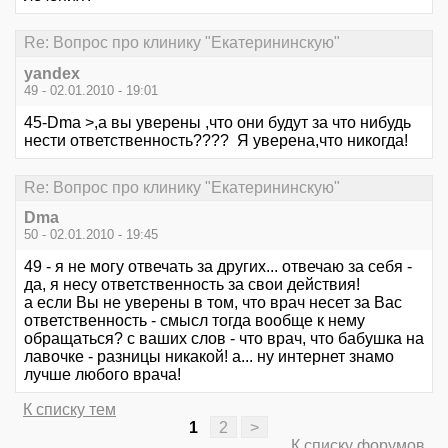
Re: Вопрос про клинику "Екатерининскую"
yandex
49 - 02.01.2010 - 19:01
45-Dma >,а вы уверены ,что они будут за что нибудь
нести ответственность???? Я уверена,что никогда!
Re: Вопрос про клинику "Екатерининскую"
Dma
50 - 02.01.2010 - 19:45
49 - я не могу отвечать за других... отвечаю за себя -
да, я несу ответственность за свои действия!
а если Вы не уверены в том, что врач несет за Вас
ответственность - смысл тогда вообще к нему
обращаться? с ваших слов - что врач, что бабушка на
лавочке - разницы никакой! а... ну интернет знамо
лучше любого врача!
К списку тем
1
2
>
К списку форумов