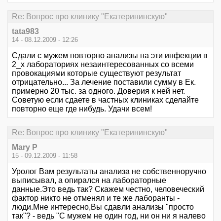
Re: Вопрос про клинику "Екатерининскую"
tata983
14 - 08.12.2009 - 12:26
Сдали с мужем повторно анализы на эти инфекции в
2_х лабораториях незаинтересованных со всеми
провокациями которые существуют результат
отрицательно... За лечение поставили сумму в Ек.
примерно 20 тыс. за одного. Доверия к ней нет.
Советую если сдаете в частных клиниках сделайте
повторно еще где нибудь. Удачи всем!
Re: Вопрос про клинику "Екатерининскую"
Mary P
15 - 09.12.2009 - 11:58
Уролог Вам результаты анализа не собственноручно
выписывал, а опирался на лабораторные
данные.Это ведь так? Скажем честно, человеческий
фактор никто не отменял и те же лаборанты -
люди.Мне интересно,Вы сдавли анализы "просто
так"? - ведь "С мужем не один год, ни он ни я налево