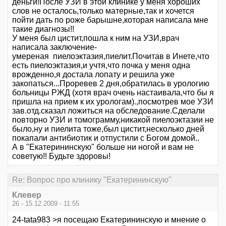
деньги!После УЗИ в этой клинике у меня хороших
слов не осталось,только матерные,так и хочется
пойти дать по роже барышне,которая написала мне
такие диагнозы!!
У меня был цистит,пошла к ним на УЗИ,врач
написала заключение-
умереная пиелоэктазия,пиелит.Почитав в Инете,что
есть пиелоэктазия,и учтя,что почка у меня одна
врожденно,я достала лопату и решила уже
закопаться...Проревев 2 дня,обратилась в урологию
больницы РЖД (хотя врач очень настаивала,что бы я
пришла на прием к их урологам).,посмотрев мое УЗИ
зав.отд.сказал ложиться на обследование.Сделали
повторно УЗИ и томограмму,никакой пиелоэктазии не
было,ну и пиелита тоже,был цистит,несколько дней
покапали антибиотик и отпустили с Богом домой..
А в "Екатерининскую" больше ни ногой и вам не
советую!! Будьте здоровы!
Re: Вопрос про клинику "Екатерининскую"
Клевер
26 - 15.12.2009 - 11:55
24-tata983 >я посещаю Екатерининскую и мнение о