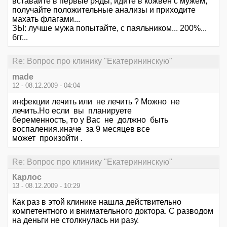
вставайте в первые ряды, идите в кожвен с мужем,
получайте положительные анализы и приходите
махать флагами...
ЗЫ: лучше мужа попытайте, с паяльником... 200%...
бгг...
Re: Вопрос про клинику "Екатерининскую"
made
12 - 08.12.2009 - 04:04
инфекции лечить или не лечить ? Можно не
лечить.Но если вы планируете
беременность, то у Вас не должно быть
воспаления.иначе за 9 месяцев все
может произойти .
Re: Вопрос про клинику "Екатерининскую"
Карлос
13 - 08.12.2009 - 10:29
Как раз в этой клинике нашла действительно
компетентного и внимательного доктора. С разводом
на деньги не столкнулась ни разу.