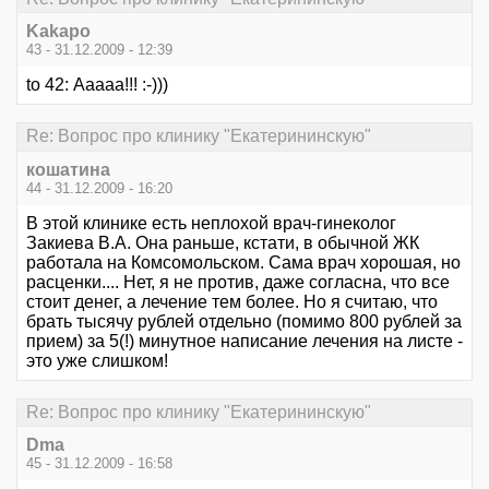
Kakapo
43 - 31.12.2009 - 12:39
to 42: Ааааа!!! :-)))
Re: Вопрос про клинику "Екатерининскую"
кошатина
44 - 31.12.2009 - 16:20
В этой клинике есть неплохой врач-гинеколог
Закиева В.А. Она раньше, кстати, в обычной ЖК
работала на Комсомольском. Сама врач хорошая, но
расценки.... Нет, я не против, даже согласна, что все
стоит денег, а лечение тем более. Но я считаю, что
брать тысячу рублей отдельно (помимо 800 рублей за
прием) за 5(!) минутное написание лечения на листе -
это уже слишком!
Re: Вопрос про клинику "Екатерининскую"
Dma
45 - 31.12.2009 - 16:58