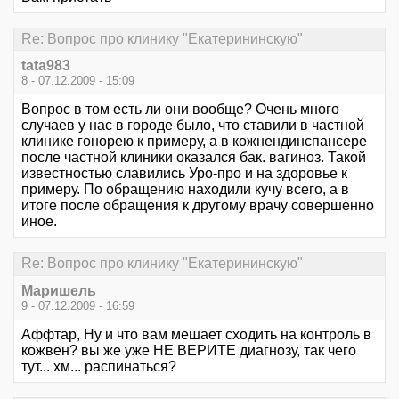
Re: Вопрос про клинику "Екатерининскую"
tata983
8 - 07.12.2009 - 15:09
Вопрос в том есть ли они вообще? Очень много
случаев у нас в городе было, что ставили в частной
клинике гонорею к примеру, а в кожнендинспансере
после частной клиники оказался бак. вагиноз. Такой
известностью славились Уро-про и на здоровье к
примеру. По обращению находили кучу всего, а в
итоге после обращения к другому врачу совершенно
иное.
Re: Вопрос про клинику "Екатерининскую"
Маришель
9 - 07.12.2009 - 16:59
Аффтар, Ну и что вам мешает сходить на контроль в
кожвен? вы же уже НЕ ВЕРИТЕ диагнозу, так чего
тут... хм... распинаться?