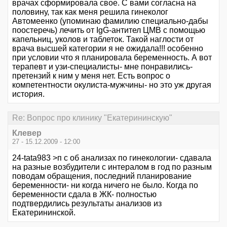
врачах сформировала свое. С вами согласна на
половину, так как меня решила гинеколог
Автомеенко (упоминаю фамилию специально-дабы
поостеречь) лечить от IgG-антител ЦМВ с помощью
капельниц, уколов и таблеток. Такой наглости от
врача высшей категории я не ожидала!!! особенно
при условии что я планировала беременность. А вот
терапевт и узи-специалисты- мне понравились-
претензий к ним у меня нет. Есть вопрос о
компетентности окулиста-мужчины- но это уж другая
история.
Re: Вопрос про клинику "Екатерининскую"
Клевер
27 - 15.12.2009 - 12:00
24-tata983 >п с об анализах по гинекологии- сдавала
на разные возбудители с интералом в год по разным
поводам обращения, последний планирование
беременности- ни когда ничего не было. Когда по
беременности сдала в ЖК- полностью
подтвердились результаты анализов из
Екатерининской.