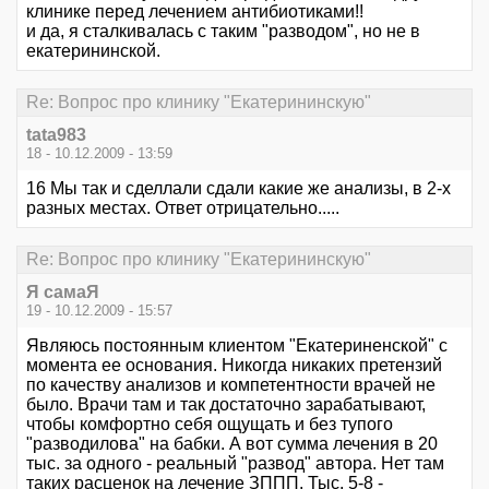
клинике перед лечением антибиотиками!!
и да, я сталкивалась с таким "разводом", но не в
екатерининской.
Re: Вопрос про клинику "Екатерининскую"
tata983
18 - 10.12.2009 - 13:59
16 Мы так и сделлали сдали какие же анализы, в 2-х
разных местах. Ответ отрицательно.....
Re: Вопрос про клинику "Екатерининскую"
Я самаЯ
19 - 10.12.2009 - 15:57
Являюсь постоянным клиентом "Екатериненской" с
момента ее основания. Никогда никаких претензий
по качеству анализов и компетентности врачей не
было. Врачи там и так достаточно зарабатывают,
чтобы комфортно себя ощущать и без тупого
"разводилова" на бабки. А вот сумма лечения в 20
тыс. за одного - реальный "развод" автора. Нет там
таких расценок на лечение ЗППП. Тыс. 5-8 -