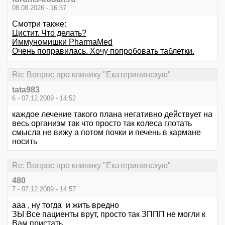
08.08.2026 - 16:57
Смотри также:
Цистит. Что делать?
Иммуномишки PharmaMed
Очень поправилась. Хочу попробовать таблетки.
Re: Вопрос про клинику "Екатерининскую"
tata983
6 - 07.12.2009 - 14:52
каждое лечение такого плана негативно действует на
весь организм так что просто так колеса глотать
смысла не вижу а потом почки и печень в кармане
носить
Re: Вопрос про клинику "Екатерининскую"
480
7 - 07.12.2009 - 14:57
ааа , ну тогда и жить вредно
ЗЫ Все пациенты врут, просто так ЗППП не могли к
Вам пристать