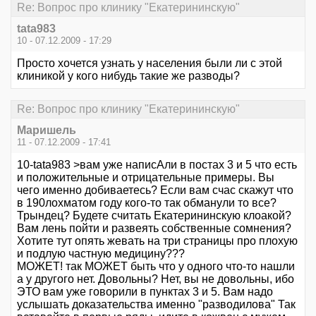
Re: Вопрос про клинику "Екатерининскую"
tata983
10 - 07.12.2009 - 17:29
Просто хочется узнать у населения были ли с этой
клиникой у кого нибудь такие же разводы?
Re: Вопрос про клинику "Екатерининскую"
Маришель
11 - 07.12.2009 - 17:41
10-tata983 >вам уже написАли в постах 3 и 5 что есть
и положительные и отрицательные примеры. Вы
чего именно добиваетесь? Если вам счас скажут что
в 190лохматом году кого-то так обманули то все?
Трындец? Будете считать Екатерининскую клоакой?
Вам лень пойти и развеять собственные сомнения?
Хотите тут опять жевать на три страницы про плохую
и подлую частную медицину???
МОЖЕТ! так МОЖЕТ быть что у одного что-то нашли
а у другого нет. Довольны? Нет, вы не довольны, ибо
ЭТО вам уже говорили в пунктах 3 и 5. Вам надо
услышать доказательства именно "разводилова" Так