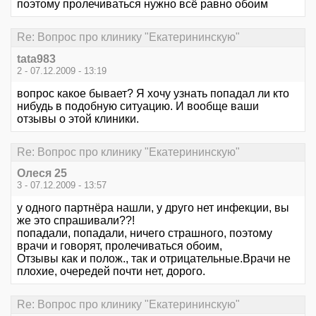
поэтому пролечиваться нужно всё равно обоим
Re: Вопрос про клинику "Екатерининскую"
tata983
2 - 07.12.2009 - 13:19
вопрос какое бывает? Я хочу узнать попадал ли кто
нибудь в подобную ситуацию. И вообще ваши
отзывы о этой клиники.
Re: Вопрос про клинику "Екатерининскую"
Олеся 25
3 - 07.12.2009 - 13:57
у одного партнёра нашли, у друго нет инфекции, вы
же это спрашивали??!
попадали, попадали, ничего страшного, поэтому
врачи и говорят, пролечиваться обоим,
Отзывы как и полож., так и отрицательные.Врачи не
плохие, очередей почти нет, дорого.
Re: Вопрос про клинику "Екатерининскую"