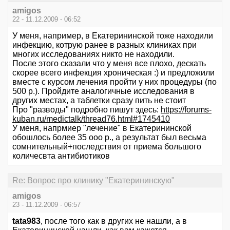
amigos
22 - 11.12.2009 - 06:52
У меня, например, в Екатерининской тоже находили
инфекцию, котрую ранее в разных клиниках при
многих исследованиях никто не находили.
После этого сказали что у меня все плохо, дескать
скорее всего инфекция хроническая :) и предложили
вместе с курсом лечения пройти у них процедуры (по
500 р.). Пройдите аналогичные исследования в
других местах, а таблетки сразу пить не стоит
Про "разводы" подробно пишут здесь:
https://forums-
kuban.ru/medictalk/thread76.html#1745410
У меня, напрмиер "лечение" в Екатерининской
обошлось более 35 ооо р., а результат был весьма
сомнительный+последствия от приема большого
количесвта антибиотиков
Re: Вопрос про клинику "Екатерининскую"
amigos
23 - 11.12.2009 - 06:57
tata983
, после того как в других не нашли, а в