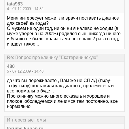
tata983
4 - 07.12.2009 - 14:32
Меня интересует может ли врачи поставить диагноз
для своей выгоды?
С мужем не один год, ни он ни я налево не ходим (в
муже уверена на 200%) родился сын, никогда ничего
и близко не было, врача сама посещаю 2 раза в год,
и вдруг такое...
Re: Вопрос про клинику "Екатерининскую"
480
5 - 07.12.2009 - 14:48
да что вы переживаете , Вам же не СПИД (тьфу-
тьфу-тьфу) поставили как диагноз , пролечитесь и
все нормально будет .
Про клинику можно много есказать и хорошее и
плохое ,обследуемся и лечимся там постоянно, все
нормально
Интересные темы
forums-kuban.ru