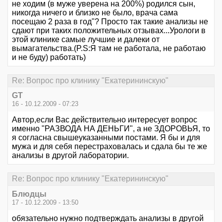
не ходим (в муже уверена на 200%) родился сын,
никогда ничего и близко не было, врача сама
посещаю 2 раза в год"? Просто так такие анализы не
сдают при таких положительных отзывах...Урологи в
этой клинике самые лучшие и далеки от
вымагательства.(P.S:Я там не работала, не работаю
и не буду) работать)
Re: Вопрос про клинику "Екатерининскую"
GT
16 - 10.12.2009 - 07:23
Автор,если Вас действительно интересует вопрос
именно "РАЗВОДА НА ДЕНЬГИ", а не ЗДОРОВЬЯ, то
я согласна свышеуказанными постами. Я бы и для
мужа и для себя перестраховалась и сдала бы те же
анализы в другой лаборатории.
Re: Вопрос про клинику "Екатерининскую"
Блюдцы
17 - 10.12.2009 - 13:50
обязательно нужно подтверждать анализы в другой