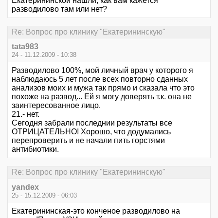
Екатерининской нашли, как вам кажется
разводилово там или нет?
Re: Вопрос про клинику "Екатерининскую"
tata983
24 - 11.12.2009 - 10:38
Разводилово 100%, мой личный врач у которого я
наблюдаюсь 5 лет после всех повторно сданных
анализов моих и мужа так прямо и сказала что это
похоже на развод... Ей я могу доверять т.к. она не
заинтересованное лицо.
21.- нет.
Сегодня забрали последнии результаты все
ОТРИЦАТЕЛЬНО! Хорошо, что додумались
перепроверить и не начали пить горстями
антибиотики.
Re: Вопрос про клинику "Екатерининскую"
yandex
25 - 15.12.2009 - 06:03
Екатерининская-это конченое разводилово на