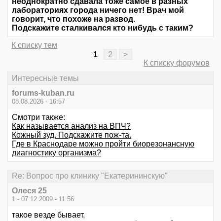
неоднократно сдавала тоже самое в разных
лабораториях города ничего нет! Врач мой
говорит, что похоже на развод.
Подскажите сталкивался кто нибудь с таким?
К списку тем
1
2
>
К списку форумов
Интересные темы
forums-kuban.ru
08.08.2026 - 16:57
Смотри также:
Как называется анализ на ВПЧ?
Кожный зуд. Подскажите пож-та.
Где в Краснодаре можно пройти биорезонансную
диагностику организма?
Re: Вопрос про клинику "Екатерининскую"
Олеся 25
1 - 07.12.2009 - 11:56
такое везде бывает,