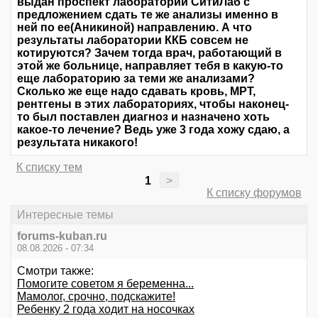
выдан проспект лаборатории СитиЛаб с
предложением сдать те же анализы именно в
ней по ее(Аникиной) направлению. А что
результаты лаборатории ККБ совсем не
котируются? Зачем тогда врач, работающий в
этой же больнице, направляет тебя в какую-то
еще лабораторию за теми же анализами?
Сколько же еще надо сдавать кровь, МРТ,
рентгены в этих лабораториях, чтобы наконец-
то был поставлен диагноз и назначено хоть
какое-то лечение? Ведь уже 3 года хожу сдаю, а
результата никакого!
К списку тем
1
>
К списку форумов
Интересные темы
forums-kuban.ru
08.08.2026 - 07:34
Смотри также:
Помогите советом я беременна...
Мамолог, срочно, подскажите!
Ребенку 2 года ходит на носочках