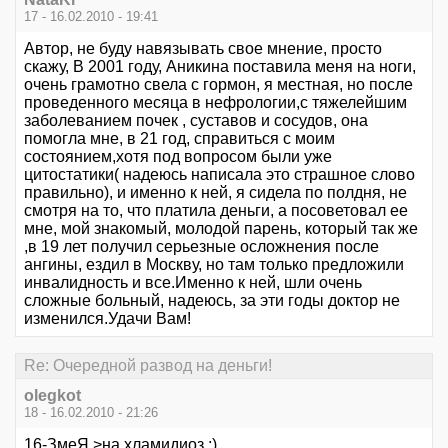
17 - 16.02.2010 - 19:41
Автор, не буду навязывать свое мнение, просто
скажу, В 2001 году, Аникина поставила меня на ноги,
очень грамотно свела с гормон, я местная, но после
проведенного месяца в нефрологии,с тяжелейшим
заболеванием почек , суставов и сосудов, она
помогла мне, в 21 год, справиться с моим
состоянием,хотя под вопросом были уже
цитостатики( надеюсь написала это страшное слово
правильно), и именно к ней, я сидела по полдня, не
смотря на то, что платила деньги, а посоветовал ее
мне, мой знакомый, молодой парень, который так же
,в 19 лет получил серьезные осложнения после
ангины, ездил в Москву, но там только предложили
инвалидность и все.Именно к ней, шли очень
сложные больный, надеюсь, за эти годы доктор не
изменился.Удачи Вам!
Re: Очередной развод на деньги!
olegkot
18 - 16.02.2010 - 21:26
16-ЗмеЯ >на хламидиоз :)