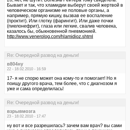
Бывает и так, что хламидии выберут своей жертвой в
человеческом организме не половые органы, а
например, прямую кишку, вызвав ее воспаление
(проктит). Или глотку (фарингит). Или даже почки
(пиелонефрит), глаза или легкие, свалив человека,
казалось бы, обыкновенной пневмонией.
http://www.venerolog.com/hlamidioz.shtml
Re: Очередной развод на деньги!
в804ну
22 - 18.02.2010 - 16:59
17- я не спорю может она кому-то и помогает! Но я
поищу другого врача, тем более, что с диагнозом я
уже и сама определилась!
Re: Очередной развод на деньги!
взрывмозга
23 - 18.02.2010 - 17:47
ну вот и все разрешилась? зачем вам врач? вы сами