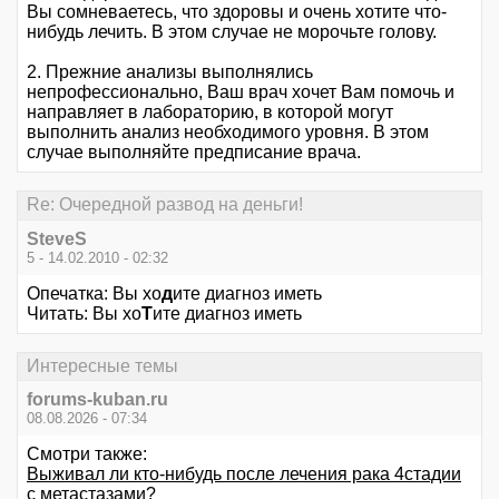
Вы сомневаетесь, что здоровы и очень хотите что-
нибудь лечить. В этом случае не морочьте голову.
2. Прежние анализы выполнялись
непрофессионально, Ваш врач хочет Вам помочь и
направляет в лабораторию, в которой могут
выполнить анализ необходимого уровня. В этом
случае выполняйте предписание врача.
Re: Очередной развод на деньги!
SteveS
5 - 14.02.2010 - 02:32
Опечатка: Вы хо
д
ите диагноз иметь
Читать: Вы хо
Т
ите диагноз иметь
Интересные темы
forums-kuban.ru
08.08.2026 - 07:34
Смотри также:
Выживал ли кто-нибудь после лечения рака 4стадии
с метастазами?