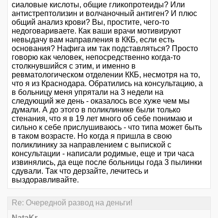
сиаловые кислоты, общие гликопротеиды? Или
антистрептолизин и волчаночный антиген? И плюс
общий анализ крови? Вы, простите, чего-то
недоговариваете. Как ваши врачи мотивируют
невыдачу вам направления в ККБ, если есть
основания? Нафига им так подставляться? Просто
говорю как человек, непосредственно когда-то
столкнувшийся с этим, и именно в
ревматологическом отделении ККБ, несмотря на то,
что я из Краснодара. Обратились на консультацию, а
в больницу меня упрятали на 3 недели на
следующий же день - оказалось все хуже чем мы
думали. А до этого в поликлинике были только
стенания, что я в 19 лет много об себе понимаю и
сильно к себе прислушиваюсь - что типа может быть
в таком возрасте. Но когда я пришла в свою
поликлинику за направлением с выпиской с
консультации - написали родимые, еще и три часа
извинялись, да еще после больницы года 3 пылинки
сдували. Так что дерзайте, лечитесь и
выздоравливайте.
Re: Очередной развод на деньги!
NataKr