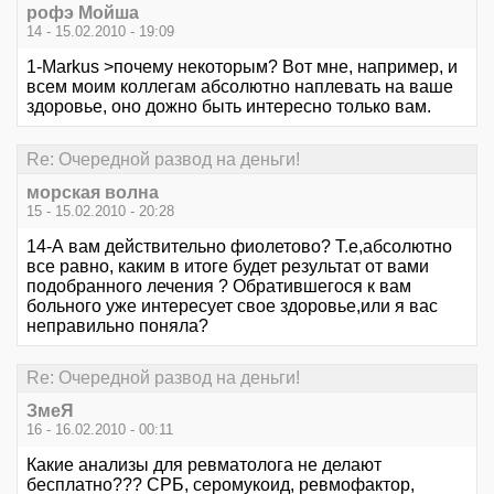
рофэ Мойша
14 - 15.02.2010 - 19:09
1-Markus >почему некоторым? Вот мне, например, и
всем моим коллегам абсолютно наплевать на ваше
здоровье, оно дожно быть интересно только вам.
Re: Очередной развод на деньги!
морская волна
15 - 15.02.2010 - 20:28
14-А вам действительно фиолетово? Т.е,абсолютно
все равно, каким в итоге будет результат от вами
подобранного лечения ? Обратившегося к вам
больного уже интересует свое здоровье,или я вас
неправильно поняла?
Re: Очередной развод на деньги!
ЗмеЯ
16 - 16.02.2010 - 00:11
Какие анализы для ревматолога не делают
бесплатно??? СРБ, серомукоид, ревмофактор,