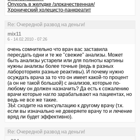
Опухоль в желудке /злокачественная/
Хронический холецисто-панкреатит
Re: Очередной развод на деньги!
mix11
6 - 14.02.2010 - 07:26
очень сомнительно что врач вас заставила
пересдать одни и те же "свежие" анализы. Может
быть анализы устарели или для полноты картины
нужны анализы более точные (ведь в разных
лабороториях разные реактивы). И почему нужно
осуждать врача за то что он имеет какой-то процент
(а он не такой большой) с анализов, которые по-
любому он должен назначить? Да есть к сожалению
врачи которые нагло зарабатывают на пациентах, но
ведь не все же такие.
ЗЫ: сходите на консультацию к другому врачу (т.к.
если вы изначально не доверяете врачу то и лечение
вряд ли будет эффективно).
Re: Очередной развод на деньги!