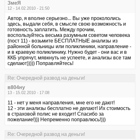
ЗмеЯ
12 - 14.02.2010 - 21:50
Автор, я вполне серьезно... Вы уже прокололись
здесь, выдали себя, в смысле свою возможность и
готовность заплатить. Между прочим,
воспользуйтесь весьма разумным советом человека
(пост 11) - возьмите БЕСПЛАТНЫЕ анализы из
районной больницы или поликлиники, направление -
и в краевую поликлинику. Нужно будет - они вас и в
ККБ упрячут, мявкнуть не успеете, и анализы все там
сделают))))) Поправляйтесь!
Re: Очередной развод на деньги!
в804ну
13 - 15.02.2010 - 17:08
11 - нет у меня направления, мне его не дают!
12 - эти анализы бесплатно не делают! Их стоимость
в страховой полис не входит! Спасибо за
пожелание!))) Непременно поправлюсь!)))
Re: Очередной развод на деньги!