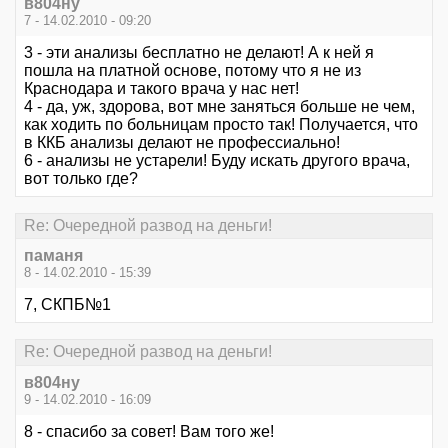
в804ну
7 - 14.02.2010 - 09:20
3 - эти анализы бесплатно не делают! А к ней я
пошла на платной основе, потому что я не из
Краснодара и такого врача у нас нет!
4 - да, уж, здорова, вот мне заняться больше не чем,
как ходить по больницам просто так! Получается, что
в ККБ анализы делают не профессиально!
6 - анализы не устарели! Буду искать другого врача,
вот только где?
Re: Очередной развод на деньги!
паманя
8 - 14.02.2010 - 15:39
7, СКПБ№1
Re: Очередной развод на деньги!
в804ну
9 - 14.02.2010 - 16:09
8 - спасибо за совет! Вам того же!