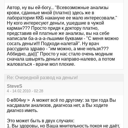
Автор, ну вы ей-богу... "Всевозможные анализы
крови, сданные мной (платно) здесь же в
лаборатории ККБ накануне ее мало интересовали."
Ну кого интересуют деньги, ушедшие в чужой
карман??? Просто придя к доктору платно,
представив ей платные же анализы, вы на себе
написали ба-а-а-а-льшими буквами - "С меня можно
сосать деньги!!! Подходи-налетай". Ну врач
рассудила здраво - "им можно, а мне нельзя???
Аббидно, да(((" Просто у нас стало очень модным
сначала швырять деньги направо-налево, а потом
жаловаться - врачи мол плохие.
Re: Очередной развод на деньги!
SteveS
4 - 14.02.2010 - 02:28
0-в804ну > А может всё по другому: за три года Вы
насдавали анализов, диагноза нет, а Вы ходите
диагноз иметь.
Это может быть в двух случаях:
1. Вы здоровы, но Ваша мнительность покоя не даёт,