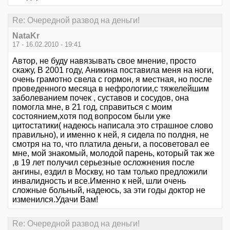
Re: Очередной развод на деньги!
NataKr
17 - 16.02.2010 - 19:41
Автор, не буду навязывать свое мнение, просто
скажу, В 2001 году, Аникина поставила меня на ноги,
очень грамотно свела с гормон, я местная, но после
проведенного месяца в нефрологии,с тяжелейшим
заболеванием почек , суставов и сосудов, она
помогла мне, в 21 год, справиться с моим
состоянием,хотя под вопросом были уже
цитостатики( надеюсь написала это страшное слово
правильно), и именно к ней, я сидела по полдня, не
смотря на то, что платила деньги, а посоветовал ее
мне, мой знакомый, молодой парень, который так же
,в 19 лет получил серьезные осложнения после
ангины, ездил в Москву, но там только предложили
инвалидность и все.Именно к ней, шли очень
сложные больный, надеюсь, за эти годы доктор не
изменился.Удачи Вам!
Re: Очередной развод на деньги!