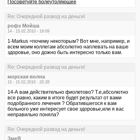
Посоветуйте болеутоляющее
Re: Очередной развод на деньги!
рофэ Мойша
14 - 15.02.2010 - 19:09
1-Markus >почему некоторым? Вот мне, например, и
всем моим коллегам абсолютно наплевать на ваше
здоровье, оно дожно быть интересно только вам.
Re: Очередной развод на деньги!
морская волна
15 - 15.02.2010 - 20:28
14-А вам действительно фиолетово? Т.е,абсолютно
все равно, каким в итоге будет результат от вами
подобранного лечения ? Обратившегося к вам
больного уже интересует свое здоровье,или я вас
неправильно поняла?
Re: Очередной развод на деньги!
ЗмеЯ