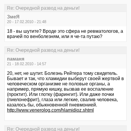
Re: Очередной развод на деньги!
ЗмеЯ
20 - 17.02.2010 - 21:48
18 - вы шутите? Вроде это сфера не ревматологов, а
врачей по венболезням, или я че-та путаю?
Re: Очередной развод на деньги!
паманя
21 - 18.02.2010 - 14:57
20, нет, не шутит. Болезнь Рейтера тому свидетель.
Бывает и так, что хламидии выберут своей жертвой в
человеческом организме не половые органы, а
например, прямую кишку, вызвав ее воспаление
(проктит). Или глотку (фарингит). Или даже почки
(пиелонефрит), глаза или легкие, свалив человека,
казалось бы, обыкновенной пневмонией.
http://www.venerolog.com/hlamidioz.shtml
Re: Очередной развод на деньги!