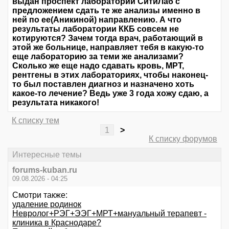
выдан проспект лаборатории СитиЛаб с
предложением сдать те же анализы именно в
ней по ее(Аникиной) направлению. А что
результаты лаборатории ККБ совсем не
котируются? Зачем тогда врач, работающий в
этой же больнице, направляет тебя в какую-то
еще лабораторию за теми же анализами?
Сколько же еще надо сдавать кровь, МРТ,
рентгены в этих лабораториях, чтобы наконец-
то был поставлен диагноз и назначено хоть
какое-то лечение? Ведь уже 3 года хожу сдаю, а
результата никакого!
К списку тем
1
>
К списку форумов
Интересные темы
forums-kuban.ru
09.08.2026 - 04:25
Смотри также:
удаление родинок
Невролог+РЭГ+ЭЭГ+МРТ+мануальный терапевт -
клиника в Краснодаре?