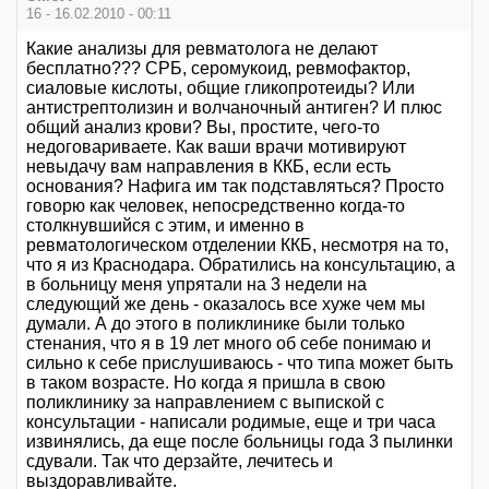
16 - 16.02.2010 - 00:11
Какие анализы для ревматолога не делают
бесплатно??? СРБ, серомукоид, ревмофактор,
сиаловые кислоты, общие гликопротеиды? Или
антистрептолизин и волчаночный антиген? И плюс
общий анализ крови? Вы, простите, чего-то
недоговариваете. Как ваши врачи мотивируют
невыдачу вам направления в ККБ, если есть
основания? Нафига им так подставляться? Просто
говорю как человек, непосредственно когда-то
столкнувшийся с этим, и именно в
ревматологическом отделении ККБ, несмотря на то,
что я из Краснодара. Обратились на консультацию, а
в больницу меня упрятали на 3 недели на
следующий же день - оказалось все хуже чем мы
думали. А до этого в поликлинике были только
стенания, что я в 19 лет много об себе понимаю и
сильно к себе прислушиваюсь - что типа может быть
в таком возрасте. Но когда я пришла в свою
поликлинику за направлением с выпиской с
консультации - написали родимые, еще и три часа
извинялись, да еще после больницы года 3 пылинки
сдували. Так что дерзайте, лечитесь и
выздоравливайте.