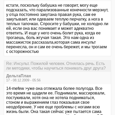
кстати, поскольку бабушка не говорит, могу еще
подсказать, что парализованные конечности мерзнут,
у отца постоянно закутана правая рука, сам ее
закутывает, или одеваем теплую перчатку, а нога в
теплых тапочках. Спросите у бабушки, не холодно ли
ей, если она вас понимает и может адекватно
ответить. И еще у него очень болит рука, когда ее
трогаешь, боль жгучая такая. Это нам одна из
массажисток рассказала,которая сама инсульт
перенесла, он и сам ее очень бережет, и мы трогаем
с осторожностью
Re: Инсульт. Пожилой человек. Отнялась речь. Есть
ли методики, чтобы научиться понимать друг друга?
ДельтаПлан
17 - 08.12.2009 - 05:56
14-mefew >уже она отлежала более полугода. Все
это время не щадили ее. Поднимали, массировали,
постукивали, хотя она не хотела подниматься,
стоном и выражением глаз показывая свое
неодобрение. У нее еще проблемы с ногами всю
жизнь были. Она такая сейчас уже пытается сама