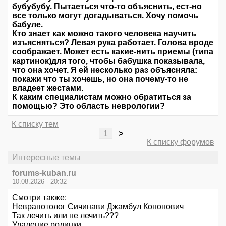
бубубубу. Пытаеться что-то объяснить, ест-но
все только могут догадываться. Хочу помочь
бабуле.
Кто знает как можно такого человека научить
изъясняться? Левая рука работает. Голова вроде
соображает. Может есть какие-нить приемы (типа
картинок)для того, чтобы бабушка показывала,
что она хочет. Я ей несколько раз объясняла:
покажи что ты хочешь, но она почему-то не
владеет жестами.
К каким специалистам можно обратиться за
помощью? Это область неврологии?
К списку тем
1
>
К списку форумов
Интересные темы
forums-kuban.ru
10.08.2026 - 20:32
Смотри также:
Неврапотолог Сичинави Джамбул Кононович
Так лечить или не лечить???
Удаление родинки