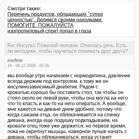
Смотри также:
Перечень продуктов, обладающих "супер
ценностью". Делимся своими находками:
ПОМОГИТЕ, ПОЖАЛУЙСТА
изопропиловый сприт попал в глаза
Re: Инсульт. Пожилой человек. Отнялась речь. Есть
ли методики, чтобы научиться понимать друг друга?
mefew
19 - 08.12.2009 - 20:26
мы вообще утро начинаем с нормодипина, давление
всегда держим под контролем. к тому же он
инсулинозависимый диабетик. Рядом с
кроватью,хорошо бы поставить стол, так чтобы он
стоял около ее левой руки, чтобы она могла на него
что-то класть и как-то на него опираться. А вообще,
мне кажется на диване днем удобнее, потому что
когда сажаем отца, он облокачивается на спинку
дивана, иногда еще подушку подкладываем, на
кровати отец тоже уже держится, но первое время,
пока не окрепнут мышцы, наверное лучше начать с
дивана, чтобы облокачиваться. когда устанет