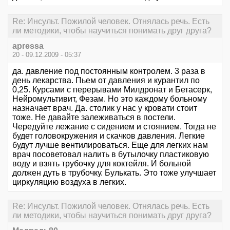
Re: Инсульт. Пожилой человек. Отнялась речь. Есть
ли методики, чтобы научиться понимать друг друга?
apressa
20 - 09.12.2009 - 05:37
да. давление под постоянным контролем. 3 раза в
день лекарства. Пьем от давления и курантил по
0,25. Курсами с перерывами Милдронат и Бетасерк,
Нейромультивит, Фезам. Но это каждому больному
назначает врач. Да. столик у нас у кровати стоит
тоже. Не давайте залеживаться в постели.
Чередуйте лежание с сидением и стоянием. Тогда не
будет головокружения и скачков давления. Легкие
будут лучше вентилироваться. Еще для легких нам
врач посоветовал налить в бутылочку пластиковую
воду и взять трубочку для коктейля. И больной
должен дуть в трубочку. Булькать. Это тоже улучшает
циркуляцию воздуха в легких.
Re: Инсульт. Пожилой человек. Отнялась речь. Есть
ли методики, чтобы научиться понимать друг друга?