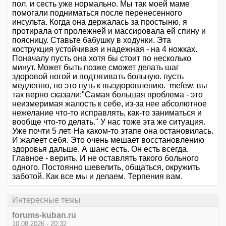
пол. и сесть уже нормально. Мы так моей маме
помогали подниматься после перенесенного
инсульта. Когда она держалась за простыню, я
протирала от пролежней и массировала ей спину и
поясницу. Ставьте бабушку в ходунки. Эта
кострукция устойчивая и надежная - на 4 ножках.
Поначалу пусть она хотя бы стоит по несколько
минут. Может быть позже сможет делать шаг
здоровой ногой и подтягивать больную. пусть
медленно, но это путь к выздоровлению. mefew, вы
так верно сказали:"Самая большая проблема - это
неизмеримая жалость к себе, из-за нее абсолютное
нежелание что-то исправлять, как-то заниматься и
вообще что-то делать." У нас тоже эта же ситуация.
Уже почти 5 лет. На каком-то этапе она остановилась.
И жалеет себя. Это очень мешает восстановлению
здоровья дальше. А шанс есть. Он есть всегда.
Главное - верить. И не оставлять такого больного
одного. Постоянно шевелить, общаться, окружить
заботой. Как все мы и делаем. Терпения вам.
Интересные темы
forums-kuban.ru
10.08.2026 - 20:32