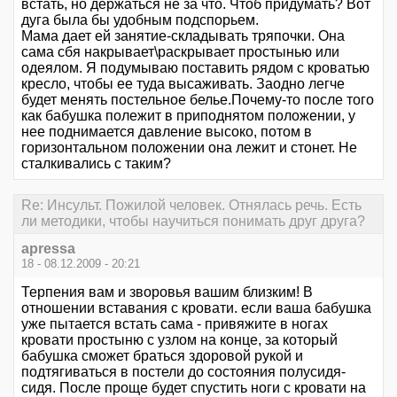
встать, но держаться не за что. Чтоб придумать? Вот
дуга была бы удобным подспорьем.
Мама дает ей занятие-складывать тряпочки. Она
сама сбя накрывает\раскрывает простынью или
одеялом. Я подумываю поставить рядом с кроватью
кресло, чтобы ее туда высаживать. Заодно легче
будет менять постельное белье.Почему-то после того
как бабушка полежит в приподнятом положении, у
нее поднимается давление высоко, потом в
горизонтальном положении она лежит и стонет. Не
сталкивались с таким?
Re: Инсульт. Пожилой человек. Отнялась речь. Есть
ли методики, чтобы научиться понимать друг друга?
apressa
18 - 08.12.2009 - 20:21
Терпения вам и зворовья вашим близким! В
отношении вставания с кровати. если ваша бабушка
уже пытается встать сама - привяжите в ногах
кровати простыню с узлом на конце, за который
бабушка сможет браться здоровой рукой и
подтягиваться в постели до состояния полусидя-
сидя. После проще будет спустить ноги с кровати на