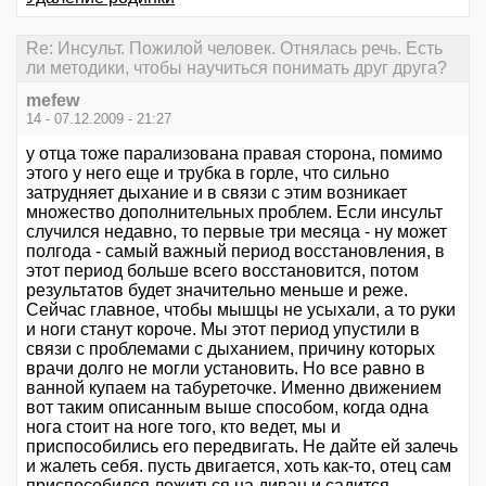
Re: Инсульт. Пожилой человек. Отнялась речь. Есть
ли методики, чтобы научиться понимать друг друга?
mefew
14 - 07.12.2009 - 21:27
у отца тоже парализована правая сторона, помимо
этого у него еще и трубка в горле, что сильно
затрудняет дыхание и в связи с этим возникает
множество дополнительных проблем. Если инсульт
случился недавно, то первые три месяца - ну может
полгода - самый важный период восстановления, в
этот период больше всего восстановится, потом
результатов будет значительно меньше и реже.
Сейчас главное, чтобы мышцы не усыхали, а то руки
и ноги станут короче. Мы этот период упустили в
связи с проблемами с дыханием, причину которых
врачи долго не могли установить. Но все равно в
ванной купаем на табуреточке. Именно движением
вот таким описанным выше способом, когда одна
нога стоит на ноге того, кто ведет, мы и
приспособились его передвигать. Не дайте ей залечь
и жалеть себя. пусть двигается, хоть как-то, отец сам
приспособился ложиться на диван и садится,