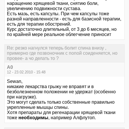
наращению хрящевой ткани, снятию боли,
увеличению подвижности сустава.
Есть мазь, есть капсулы. При чем капсулы тоже
разной направленности - есть для базисной терапии,
есть для терапии обострений.
Курс достаточно длительный, от 3 до 6 месяцев, но
по крайней мере реальное облегчение приносит
Re: резко нагнулся теперь болит спина внизу ,
примерно где позвоночник с попой соиденяется, но
провее- а чо делать то ?
А0
12 - 23.02.2010 - 15:48
Sewan,
никакие лекарства грыжу не вправят и в
безболезненном положении не удержат (особенно
при нагрузке).
Это могут сделать только собственные правильно
укрепленные мышцы спины.
Хотя препараты для регенарации хрящевой ткани
тоже
необходимы
, например Алфлутоп.