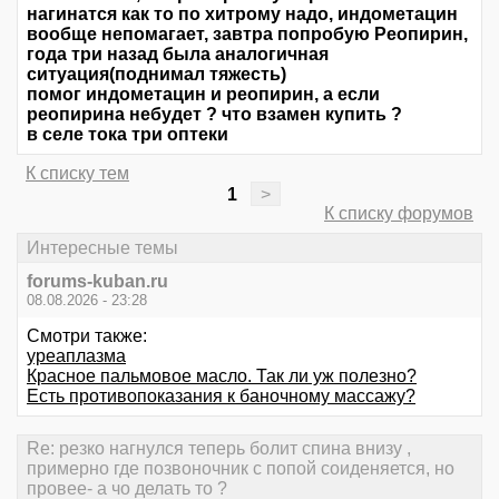
нагинатся как то по хитрому надо, индометацин
вообще непомагает, завтра попробую Реопирин,
года три назад была аналогичная
ситуация(поднимал тяжесть)
помог индометацин и реопирин, а если
реопирина небудет ? что взамен купить ?
в селе тока три оптеки
К списку тем
1
>
К списку форумов
Интересные темы
forums-kuban.ru
08.08.2026 - 23:28
Смотри также:
уреаплазма
Красное пальмовое масло. Так ли уж полезно?
Есть противопоказания к баночному массажу?
Re: резко нагнулся теперь болит спина внизу ,
примерно где позвоночник с попой соиденяется, но
провее- а чо делать то ?