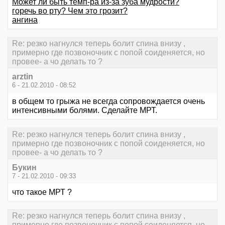
Может ли быть темп-ра из-за зуба мудрости?
горечь во рту? Чем это грозит?
ангина
Re: резко нагнулся теперь болит спина внизу ,
примерно где позвоночник с попой соиденяется, но
провее- а чо делать то ?
arztin
6 - 21.02.2010 - 08:52
в общем то грыжа не всегда сопровождается очень
интенсивными болями. Сделайте МРТ.
Re: резко нагнулся теперь болит спина внизу ,
примерно где позвоночник с попой соиденяется, но
провее- а чо делать то ?
Букин
7 - 21.02.2010 - 09:33
что такое МРТ ?
Re: резко нагнулся теперь болит спина внизу ,
примерно где позвоночник с попой соиденяется, но