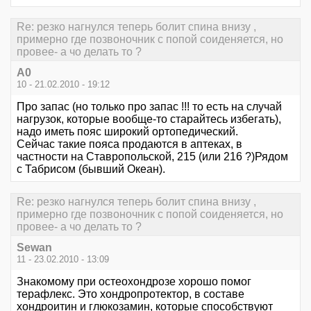
Re: резко нагнулся теперь болит спина внизу ,
примерно где позвоночник с попой соиденяется, но
провее- а чо делать то ?
А0
10 - 21.02.2010 - 19:12
Про запас (но только про запас !!! то есть на случай
нагрузок, которые вообще-то старайтесь избегать),
надо иметь пояс широкий ортопедический.
Сейчас такие пояса продаются в аптеках, в
частности на Ставропольской, 215 (или 216 ?)Рядом
с Табрисом (бывший Океан).
Re: резко нагнулся теперь болит спина внизу ,
примерно где позвоночник с попой соиденяется, но
провее- а чо делать то ?
Sewan
11 - 23.02.2010 - 13:09
Знакомому при остеохондрозе хорошо помог
терафлекс. Это хондропротектор, в составе
хондроитин и глюкозамин, которые способствуют