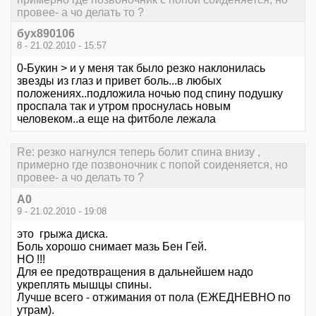
провее- а чо делать то ?
бух890106
8 - 21.02.2010 - 15:57
0-Букин > и у меня так было резко наклонилась
звезды из глаз и привет боль...в любых
положениях..подложила ночью под спину подушку
проспала так и утром проснулась новым
человеком..а еще на фитболе лежала
Re: резко нагнулся теперь болит спина внизу ,
примерно где позвоночник с попой соиденяется, но
провее- а чо делать то ?
А0
9 - 21.02.2010 - 19:08
это грыжа диска.
Боль хорошо снимает мазь Бен Гей.
НО !!!
Для ее предотвращения в дальнейшем надо
укреплять мышцы спины.
Лучше всего - отжимания от пола (ЕЖЕДНЕВНО по
утрам).