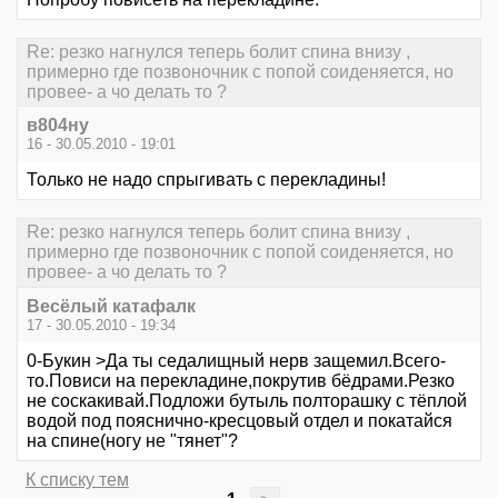
Re: резко нагнулся теперь болит спина внизу ,
примерно где позвоночник с попой соиденяется, но
провее- а чо делать то ?
в804ну
16 - 30.05.2010 - 19:01
Только не надо спрыгивать с перекладины!
Re: резко нагнулся теперь болит спина внизу ,
примерно где позвоночник с попой соиденяется, но
провее- а чо делать то ?
Весёлый катафалк
17 - 30.05.2010 - 19:34
0-Букин >Да ты седалищный нерв защемил.Всего-
то.Повиси на перекладине,покрутив бёдрами.Резко
не соскакивай.Подложи бутыль полторашку с тёплой
водой под пояснично-кресцовый отдел и покатайся
на спине(ногу не "тянет"?
К списку тем