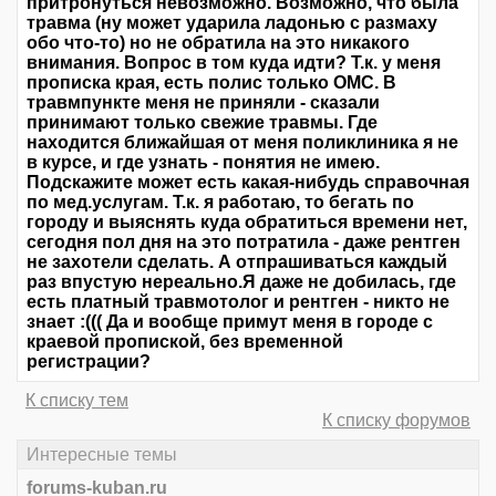
притронуться невозможно. Возможно, что была
травма (ну может ударила ладонью с размаху
обо что-то) но не обратила на это никакого
внимания. Вопрос в том куда идти? Т.к. у меня
прописка края, есть полис только ОМС. В
травмпункте меня не приняли - сказали
принимают только свежие травмы. Где
находится ближайшая от меня поликлиника я не
в курсе, и где узнать - понятия не имею.
Подскажите может есть какая-нибудь справочная
по мед.услугам. Т.к. я работаю, то бегать по
городу и выяснять куда обратиться времени нет,
сегодня пол дня на это потратила - даже рентген
не захотели сделать. А отпрашиваться каждый
раз впустую нереально.Я даже не добилась, где
есть платный травмотолог и рентген - никто не
знает :((( Да и вообще примут меня в городе с
краевой пропиской, без временной
регистрации?
К списку тем
К списку форумов
Интересные темы
forums-kuban.ru