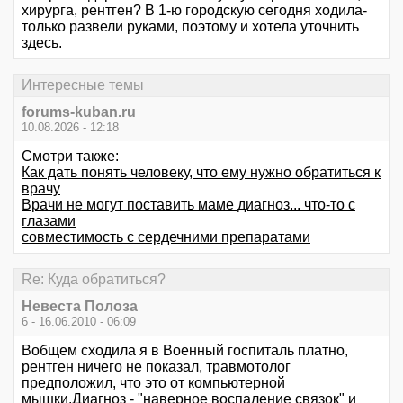
хирурга, рентген? В 1-ю городскую сегодня ходила-
только развели руками, поэтому и хотела уточнить
здесь.
Интересные темы
forums-kuban.ru
10.08.2026 - 12:18
Смотри также:
Как дать понять человеку, что ему нужно обратиться к
врачу
Врачи не могут поставить маме диагноз... что-то с
глазами
совместимость с сердечними препаратами
Re: Куда обратиться?
Невеста Полоза
6 - 16.06.2010 - 06:09
Вобщем сходила я в Военный госпиталь платно,
рентген ничего не показал, травмотолог
предположил, что это от компьютерной
мышки.Диагноз - "наверное воспаление связок" и