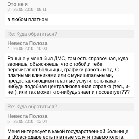
Это не я
3 - 26.05.2010 - 09:11
в любом платном
Re: Куда обратиться?
Невеста Полоза
4 - 26.05.2010 - 10:00
Раньше у меня был ДМС, там есть справочная, куда
звонишь, объясняешь, что с тобой,и тебе
перечисляют больницы, графики работы и т.д. С
платными клиниками или с муниципальными,
предоставляющими платные услуги, есть какая-
нибудь подобная централизованная справка (тел., и-
нет), или так может кто-нибудь знает и посоветует???
Re: Куда обратиться?
Невеста Полоза
5 - 26.05.2010 - 13:04
Меня интересует в какой государственной больнице
в г.Краснодаре есть платные услуги травмотолога,