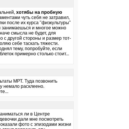
альней,
хотябы на пробную
аментами чуть себя не затравил,
етки после их курса "физкультуры"
там занимаешься и многое можно
наче смысла не будет, для
но с другой стороны и размер тот-
воляю себе таскать тяжести.
однял тему, попробуйте, если
блеток примерно столько стоит...
ьтаты МРТ. Туда позвонить
ду немало расклеено.
е...
 заниматься ли в Центре
 девочки дали мне посмотреть
 показали фото с эпизодами жизни