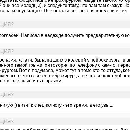
едовать. Общайтесь с нейрохирургом, найдите такого, котор
 они все молодцы), и следуйте тому, что вам там скажут. Н
о на консультацию. Все остальное - потеря времени и сил
РАЦИЯ?
, согласен. Написал в надежде получить предварительную к
РАЦИЯ?
cha >я, кстати, была на днях в краевой у нейрохирурга, и 
нного темой грыжи, он говорил по телефону с кем-то, пере
рургом. Вот я подумала, может тут в теме кто-то оттуда, ког
менно то, что говорит нейрохирург, а не что вещают добро
ерно все выяснять с врачом
РАЦИЯ?
никую :) визит к специалисту - это время, а его увы...
РАЦИЯ?