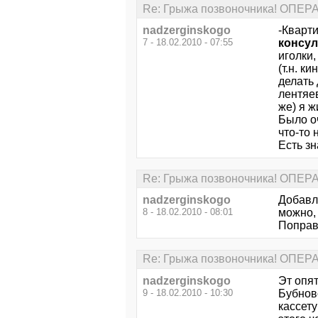
Re: Грыжа позвоночника! ОПЕ
nadzerginskogo
-Кварт
7 - 18.02.2010 - 07:55
консу
иголки,
(т.н. к
делать 
лентяев
же) я ж
Было оч
что-то 
Есть зн
Re: Грыжа позвоночника! ОПЕ
nadzerginskogo
Добавлю
8 - 18.02.2010 - 08:01
можно,
Поправл
Re: Грыжа позвоночника! ОПЕ
nadzerginskogo
Эт опят
9 - 18.02.2010 - 10:30
Бубнов
кассету