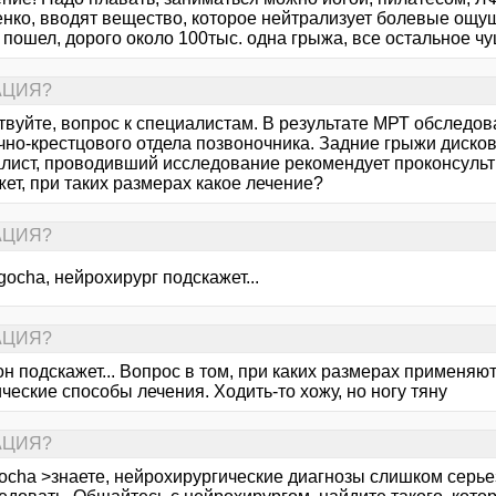
енко, вводят вещество, которое нейтрализует болевые ощу
 пошел, дорого около 100тыс. одна грыжа, все остальное чу
РАЦИЯ?
твуйте, вопрос к специалистам. В результате МРТ обслед
но-крестцового отдела позвоночника. Задние грыжи дисков 
лист, проводивший исследование рекомендует проконсульти
ет, при таких размерах какое лечение?
РАЦИЯ?
gocha, нейрохирург подскажет...
РАЦИЯ?
он подскажет... Вопрос в том, при каких размерах применя
ческие способы лечения. Ходить-то хожу, но ногу тяну
РАЦИЯ?
ocha >знаете, нейрохирургические диагнозы слишком серьез