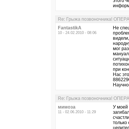
этого ч
информ
Re: Грыжа позвоночника! ОПЕ
FantastikA
Не спе
10 - 24.02.2010 - 08:06
проблем
видели,
народн
мог раз
мануал
ситуаци
потихон
при кон
Нас это
886229
Научно
Re: Грыжа позвоночника! ОПЕ
мимоза
У моей
11 - 02.06.2010 - 11:29
загибал
счастли
только 
целите