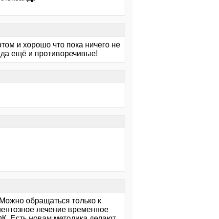
том и хорошо что пока ничего не
е,да ещё и противоречивые!
! Можно обращаться только к
ментозное лечение временное
ФК. Есть новам методика делают