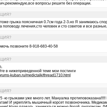
ич,рекомендую,все вопросы решите без операции.
РАЦИЯ?
тоже грыжа поясничная 0.7см года 2-3.но Я занимаюсь спор
а поповоду лечения,сто человек и сто советов и все разны
РАЦИЯ?
омочь позвоните 8-918-683-40-58
РАЦИЯ?
р,
йте в нижеприведенной теме мои постинги
/forums-kuban.ru/medictalk/thread1710.html
РАЦИЯ?
5 -ю грыжами уже много лет. Мануалка протиповоказана!!!!
атам! И укреплять мышечный корсет позвоночника. Медика
ение! Надо плавать, заниматься можно йогой, пилатесом, Л