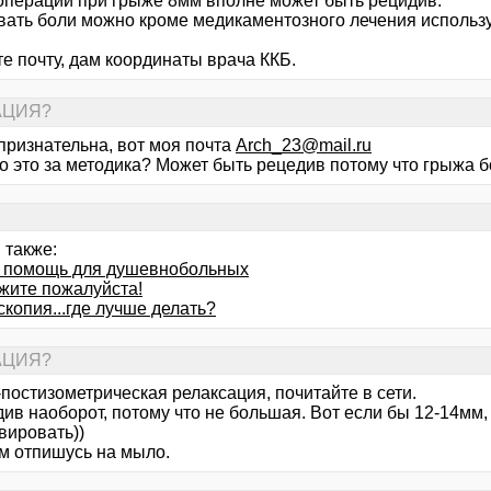
операции при грыже 8мм вполне может быть рецидив.
вать боли можно кроме медикаментозного лечения использ
е почту, дам координаты врача ККБ.
РАЦИЯ?
признательна, вот моя почта
Arch_23@mail.ru
о это за методика? Может быть рецедив потому что грыжа
 также:
 помощь для душевнобольных
жите пожалуйста!
копия...где лучше делать?
РАЦИЯ?
постизометрическая релаксация, почитайте в сети.
ив наоборот, потому что не большая. Вот если бы 12-14мм,
вировать))
м отпишусь на мыло.