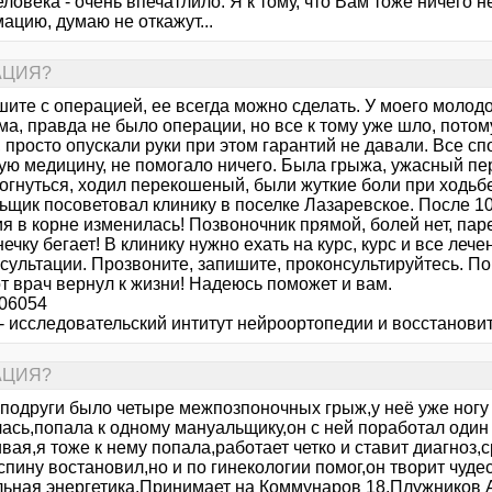
еловека - очень впечатлило. Я к тому, что Вам тоже ничего н
ацию, думаю не откажут...
РАЦИЯ?
шите с операцией, ее всегда можно сделать. У моего молод
а, правда не было операции, но все к тому уже шло, потом
 просто опускали руки при этом гарантий не давали. Все с
ую медицину, не помогало ничего. Была грыжа, ужасный пер
огнуться, ходил перекошеный, были жуткие боли при ходьбе
ьщик посоветовал клинику в поселке Лазаревское. После 10
я в корне изменилась! Позвоночник прямой, болей нет, парен
ечку бегает! В клинику нужно ехать на курс, курс и все ле
сультации. Прозвоните, запишите, проконсультируйтесь. По
т врач вернул к жизни! Надеюсь поможет и вам.
06054
- исследовательский интитут нейроортопедии и восстанов
РАЦИЯ?
 подруги было четыре межпозпоночных грыж,у неё уже ногу
ась,попала к одному мануальщику,он с ней поработал один
вая,я тоже к нему попала,работает четко и ставит диагноз,с
спину востановил,но и по гинекологии помог,он творит чуде
льная энергетика.Принимает на Коммунаров 18,Плужников 