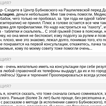
РАЦИЯ?
ир- Сходите в Центр Бубновского на Рашпилевской перед Д
льтацию
, деньги небольшие. Мне там очень помогли. Медик
 бабок, чего только не пробовал, за три года ни одной табл
инезитерапии) не принял. Плюс в голове остается все чем 
дома для профилактики. Но надо настроиться на "пахоту", и
 - таблетки и скальпель... С этой грыжей (тоже в пояснице, 
иву, но она меня не беспокоит, езжу подолгу за рулем и поз
. плохо, мне это знакомо, лежал долго, понимаю того, кто п
не понравится на первой консультации, откажетесь, пачка та
акомые, кому по моему совету тоже помогли очень...
РАЦИЯ?
 - очень желательно иметь на консультации при себе резул
 в любой справочной их телефоны выдадут, да их и по горо
яйтесь! Удачи и терпения! Прооперироваться всегда успеет
РАЦИЯ?
ь я, хочется сказать, что тоже сначала сильно сомневался,
ского. Раньше (более 3х лет) было проще, без ресепшена и
 с рассказом о методе (в исполнении самого Бубновского),