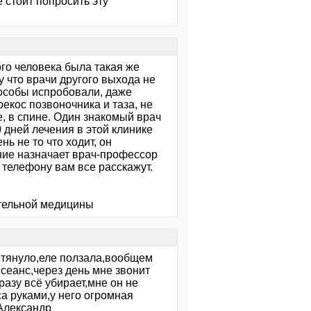
е стоит попросить эту
ого человека была такая же
у что врачи другого выхода не
пособы испробовали, даже
екос позвоночника и таза, не
, в спине. Один знакомый врач
 дней лечения в этой клинике
ь не то что ходит, он
чение назначает врач-профессор
 телефону вам все расскажут.
ительной медицины
 тянуло,еле ползала,вообщем
 сеанс,через день мне звонит
разу всё убирает,мне он не
са руками,у него огромная
Александр