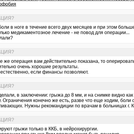
офобия
РАЦИЯ?
ли в ноге в течение всего двух месяцев и при этом больше
лько медикаментозное лечение - не повод для операции...
лали?
РАЦИЯ?
се же операция вам действительно показана, то оперироват
ительно очень хорошие результаты.
 естественно, если финансы позволяют.
РАЦИЯ?
елали, в заключении: грыжа до 8 мм, и на снимке видно ка
. Ограничения конечно же есть, разве что еще ходим, боли
ливающих. Нужны рекомандиции по врачам в больницах г. 
РАЦИЯ?
руют грыжи только в ККБ, в нейрохирургии.