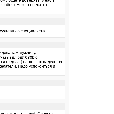
ому будете доверять (у нас в
а крайняк можно поехать в
осультацию специалиста.
видела там мужчину,
сказывал разговор с
о я видела-) ваще в этом деле оч
желатели. Надо успокоиться и