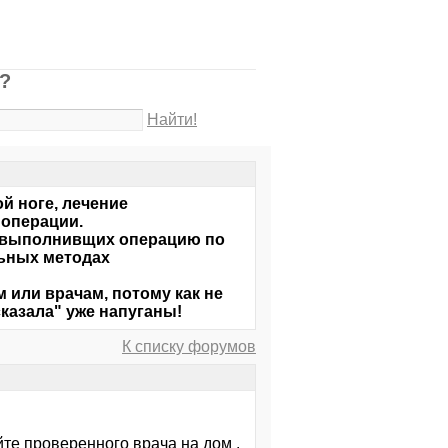
?
Найти!
й ноге, лечение
 операции.
 выполнивщих операцию по
льных методах
или врачам, потому как не
казала" уже напуганы!
К списку форумов
те проверенного врача на дом .