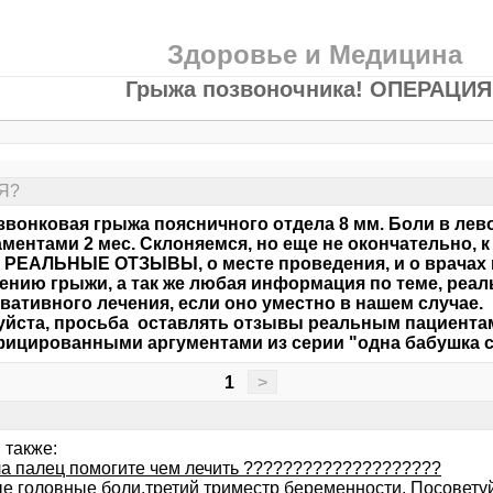
Здоровье и Медицина
Грыжа позвоночника! ОПЕРАЦИЯ
Я?
вонковая грыжа поясничного отдела 8 мм. Боли в лево
ментами 2 мес. Склоняемся, но еще не окончательно, к
 РЕАЛЬНЫЕ ОТЗЫВЫ, о месте проведения, и о врачах
ению грыжи, а так же любая информация по теме, реа
вативного лечения, если оно уместно в нашем случае.
йста, просьба оставлять отзывы реальным пациентам 
ицированными аргументами из серии "одна бабушка с
1
>
 также:
а палец помогите чем лечить ????????????????????
е головные боли,третий триместр беременности. Посоветуй