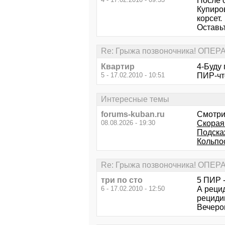
После 
Купиро
корсет.
Оставьт
Re: Грыжа позвоночника! ОПЕ
Квартир
4-Буду 
5 - 17.02.2010 - 10:51
ПИР-чт
Интересные темы
forums-kuban.ru
Смотри
08.08.2026 - 19:30
Скорая
Подска
Кольпос
Re: Грыжа позвоночника! ОПЕ
три по сто
5 ПИР -
6 - 17.02.2010 - 12:50
А рецид
рециди
Вечеро