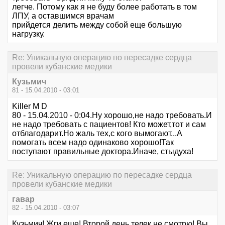
легче. Потому как я не буду более работать в том
ЛПУ, а оставшимся врачам
прийдется делить между собой еще большую
нагрузку.
Re: Уникальную операцию по пересадке сердца
провели кубанские медики
Кузьмич
81 - 15.04.2010 - 03:01
Killer M D
80 - 15.04.2010 - 0:04.Ну хорошо,не надо требовать.И
не надо требовать с пациентов! Кто может,тот и сам
отблагодарит.Но жаль тех,с кого вымогают...А
помогать всем надо одинаково хорошо!Так
поступают правильные доктора.Иначе, стыдуха!
Re: Уникальную операцию по пересадке сердца
провели кубанские медики
гавар
82 - 15.04.2010 - 03:07
Кузьмич! Жги еще! Второй день телек не смотрю! Вы