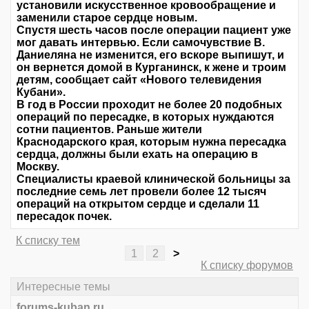
установили искусственное кровообращение и
заменили старое сердце новым.
Спустя шесть часов после операции пациент уже
мог давать интервью. Если самочувствие В.
Даниеляна не изменится, его вскоре выпишут, и
он вернется домой в Курганинск, к жене и троим
детям, сообщает сайт «Нового телевидения
Кубани».
В год в России проходит не более 20 подобных
операций по пересадке, в которых нуждаются
сотни пациентов. Раньше жители
Краснодарского края, которым нужна пересадка
сердца, должны были ехать на операцию в
Москву.
Специалисты краевой клинической больницы за
последние семь лет провели более 12 тысяч
операций на открытом сердце и сделали 11
пересадок почек.
К списку тем
1
2
>
К списку форумов
Интересные темы
forums-kuban.ru