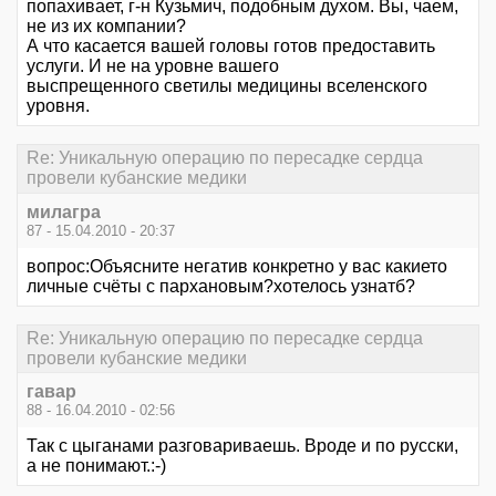
попахивает, г-н Кузьмич, подобным духом. Вы, чаем,
не из их компании?
А что касается вашей головы готов предоставить
услуги. И не на уровне вашего
выспрещенного светилы медицины вселенского
уровня.
Re: Уникальную операцию по пересадке сердца
провели кубанские медики
милагра
87 - 15.04.2010 - 20:37
вопрос:Объясните негатив конкретно у вас какието
личные счёты с пархановым?хотелось узнатб?
Re: Уникальную операцию по пересадке сердца
провели кубанские медики
гавар
88 - 16.04.2010 - 02:56
Так с цыганами разговариваешь. Вроде и по русски,
а не понимают.:-)