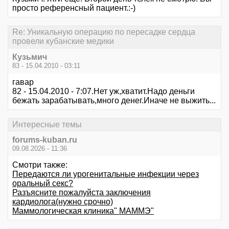
просто референсный пациент.:-)
Re: Уникальную операцию по пересадке сердца
провели кубанские медики
Кузьмич
83 - 15.04.2010 - 03:11
гавар
82 - 15.04.2010 - 7:07.Нет уж,хватит.Надо деньги
бежать зарабатывать,много денег.Иначе не выжить...
Интересные темы
forums-kuban.ru
09.08.2026 - 11:36
Смотри также:
Передаются ли урогенитальные инфекции через
оральный секс?
Разъясните пожалуйста заключения
кардиолога(нужно срочно)
Маммологическая клиника" МАММЭ"