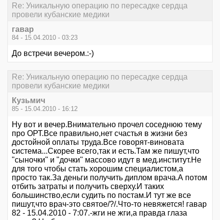
Re: Уникальную операцию по пересадке сердца
провели кубанские медики
гавар
84 - 15.04.2010 - 03:23
До встречи вечером.:-)
Re: Уникальную операцию по пересадке сердца
провели кубанские медики
Кузьмич
85 - 15.04.2010 - 16:12
Ну вот и вечер.Внимательно прочел соседнюю тему
про ОРТ.Все правильно,нет счастья в жизни без
достойной оплаты труда.Все говорят-виновата
система...Скорее всего,так и есть.Там же пишут,что
"сыночки" и "дочки" массово идут в мед.институт.Не
для того чтобы стать хорошим специалистом,а
просто так.За деньги получить диплом врача.А потом
отбить затраты и получить сверху.И таких
большинство,если судить по постам.И тут же все
пишут,что врач-это святое/?/.Что-то невяжется! гавар
82 - 15.04.2010 - 7:07.-жги не жги,а правда глаза