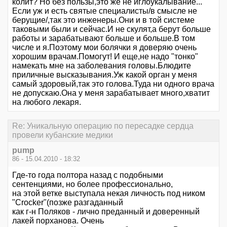
колит? Но без пользы,это же не иглоукалывание...
Если уж и есть святые специалисты/в смысле не
берущие/,так это инженеры.Они и в той системе
таковыми были и сейчас.И не скулят,а берут больше
работы и зарабатывают больше и больше.В том
числе и я.Поэтому мои болячки я доверяю очень
хорошим врачам.Помогут! И еще,не надо "тонко"
намекать мне на заболевания головы.Блюдите
приличные высказывания.Уж какой орган у меня
самый здоровый,так это голова.Туда ни одного врача
не допускаю.Она у меня зарабатывает много,хватит
на любого лекаря.
Re: Уникальную операцию по пересадке сердца
провели кубанские медики
pump
86 - 15.04.2010 - 18:32
Где-то года полтора назад с подобными
сентенциями, но более профессионально,
на этой ветке выступала некая личность под ником
"Crocker"(позже разгаданный
как г-н Поляков - лично преданный и доверенный
лакей порханова. Очень