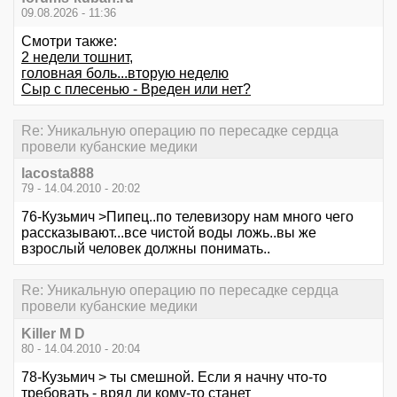
09.08.2026 - 11:36
Смотри также:
2 недели тошнит,
головная боль...вторую неделю
Сыр с плесенью - Вреден или нет?
Re: Уникальную операцию по пересадке сердца
провели кубанские медики
lacosta888
79 - 14.04.2010 - 20:02
76-Кузьмич >Пипец..по телевизору нам много чего
рассказывают...все чистой воды ложь..вы же
взрослый человек должны понимать..
Re: Уникальную операцию по пересадке сердца
провели кубанские медики
Killer M D
80 - 14.04.2010 - 20:04
78-Кузьмич > ты смешной. Если я начну что-то
требовать - вряд ли кому-то станет