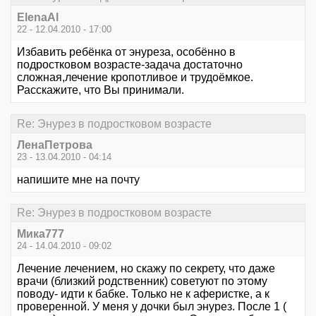
ElenaAl
22 - 12.04.2010 - 17:00
Избавить ребёнка от энуреза, особённо в
подростковом возрасте-задача достаточно
сложная,лечение кропотливое и трудоёмкое.
Расскажите, что Вы принимали.
Re: Энурез в подростковом возрасте
ЛенаПетрова
23 - 13.04.2010 - 04:14
напишите мне на почту
Re: Энурез в подростковом возрасте
Мика777
24 - 14.04.2010 - 09:02
Лечение лечением, но скажу по секрету, что даже
врачи (близкий родственник) советуют по этому
поводу- идти к бабке. Только не к аферистке, а к
проверенной. У меня у дочки был энурез. После 1 (