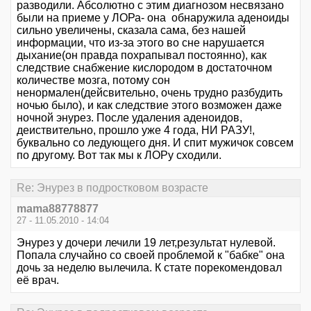
разводили. Абсолютно с этим диагнозом несвязано
были на приеме у ЛОРа- она обнаружила аденоиды
сильно увеличены, сказала сама, без нашей
информации, что из-за этого во сне нарушается
дыхание(он правда похрапывал постоянно), как
следствие снабжение кислородом в достаточном
количестве мозга, потому сон
ненормален(дейсвительно, очень трудно разбудить
ночью было), и как следствие этого возможен даже
ночной энурез. После удаления аденоидов,
деиствительно, прошло уже 4 года, НИ РАЗУ!,
буквально со ледующего дня. И спит мужичок совсем
по другому. Вот так мы к ЛОРу сходили.
Re: Энурез в подростковом возрасте
mama88778877
27 - 11.05.2010 - 14:04
Энурез у дочери лечили 19 лет,результат нулевой.
Попала случайно со своей проблемой к "бабке" она
дочь за неделю вылечила. К стате порекомендовал
её врач.