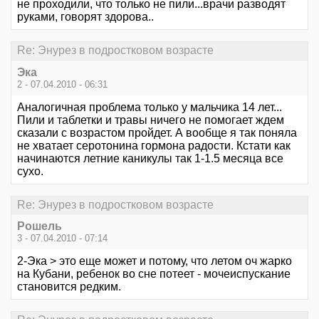
не проходили, что только не пили...врачи разводят
руками, говорят здорова..
Re: Энурез в подростковом возрасте
Эка
2 - 07.04.2010 - 06:31
Аналогичная проблема только у мальчика 14 лет...
Пили и таблетки и травы ничего не помогает ждем
сказали с возрастом пройдет. А вообще я так поняла
не хватает серотонина гормона радости. Кстати как
начинаются летние каникулы так 1-1.5 месяца все
сухо.
Re: Энурез в подростковом возрасте
Рошель
3 - 07.04.2010 - 07:14
2-Эка > это еще может и потому, что летом оч жарко
на Кубани, ребенок во сне потеет - мочеиспускание
становится редким.