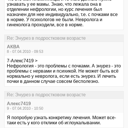
узнавать у ее мамы. Знаю, что лежала она в
отделении нефрологии, но курс лечения был
назначен для нее индивидуально, т.е. с почками все
в норме. У психологов не были. Невролога и
гинеколога проходили, все в норме.
Re: Энурез в подростковом возрасте
АКВА
8 - 07.04.2010 - 09:53
7-Алекс7419 >
Нефрология - это проблемы с почками. А энурез - это
проблемы с нервами и психикой. Не может быть всё
нормально у невролога, если есть энурез. И лечить
почки в данном случае совсем бесполезно.
Re: Энурез в подростковом возрасте
Алекс7419
9 - 07.04.2010 - 10:50
Я попробую узнать конкретику лечения. Может все-
таки есть у кого отклики об иглоукалывании.