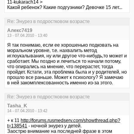
11-kukarach14 >
Какой ребенок? Какие подгузники? Девочке 15 лет...
Re: Энурез в подростковом возрасте
Алекс7419
13 - 07.04.2010 - 13:40
Я так понимаю, если ее хорошенько подковать на
моральном уровне, т.е. нахвалить метод
иглоукалывания, ну или другое что-нибудь,то может и
сработает. Мы поздно и лечиться то начали потому,
что опирались на мнение, что перерастет, тогда
пройдет. Кстати, эта проблема была и у родителей, но
прошло все раньше. Может к психологу? Я замечаю
в ней закомплексованность именно из-за этого.
Re: Энурез в подростковом возрасте
Tasha_K
14 - 07.04.2010 - 13:42
+ к 11
http://forums.rusmedserv.com/showthread.php?
t=138541
- ночной энурез у детей.
Заострю внимание на последней фразе в этом