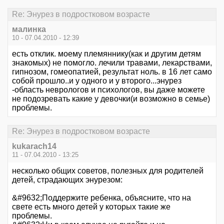
Re: Энурез в подростковом возрасте
малинка
10 - 07.04.2010 - 12:39
есть отклик. моему племяннику(как и другим детям
знакомых) не помогло. лечили травами, лекарствами,
гипнозом, гомеопатией, результат ноль. в 16 лет само
собой прошло..и у одного и у второго...энурез
-область неврологов и психологов, вы даже можете
не подозревать какие у девочки(и возможно в семье)
проблемы.
Re: Энурез в подростковом возрасте
kukarach14
11 - 07.04.2010 - 13:25
несколько общих советов, полезных для родителей
детей, страдающих энурезом:
&#9632;Поддержите ребенка, объясните, что на
свете есть много детей у которых такие же
проблемы.