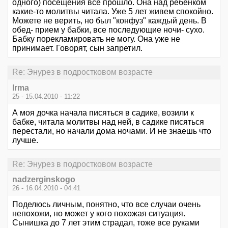
одного) посещения все прошло. Она над ребенком
какие-то молитвы читала. Уже 5 лет живем спокойно.
Можете не верить, но был "конфуз" каждый день. В
обед- прием у бабки, все последующие ночи- сухо.
Бабку порекламировать не могу. Она уже не
принимает. Говорят, сын запретил.
Re: Энурез в подростковом возрасте
Irma
25 - 15.04.2010 - 11:22
А моя дочка начала писяться в садике, возили к
бабке, читала молитвы над ней, в садике писяться
перестали, но начали дома ночами. И не знаешь что
лучше.
Re: Энурез в подростковом возрасте
nadzerginskogo
26 - 16.04.2010 - 04:41
Поделюсь личным, понятно, что все случаи очень
непохожи, но может у кого похожая ситуация.
Сынишка до 7 лет этим страдал, тоже все руками