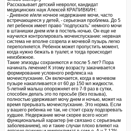
Рассказывает детский невролог, кандидат
медицинских наук Алексей КРАПИВКИН:
- Дневное и/или ночное недержание мочи, часто
встречающееся у детей, - серьезная проблема. До 5
лет ребенок имеет право "подпускать" немного мочи
в штанишки днем или в постель ночью. Он еще не
научился контролировать мочеиспускание: нервная
система не вполне созрела и мочевой пузырь легко
переполняется. Ребенок может пропустить момент,
когда нужно бежать в туалет, и тогда происходит
неизбежное.
Такие эпизоды сохраняются и после 5 лет? Пора
начинать лечение! К этому возрасту закачивается
формирование условного рефлекса на
мочеиспускание. Он включается, когда в мочевом
пузыре накапливается от 60 до 150 мл жидкости.
5-летний малыш опорожняет его 7-9 раз в сутки,
способен делать это по просьбе (без позыва),
полностью удерживает мочу днем и ночью, может на
время прерывать мочеиспускание. Это норма. Если
у вашего ребенка не так, не стоит сразу подозревать
худшее. Недержание мочи скорее всего носит
функциональный характер (не связано с серьезным
заболеванием), но и такие случаи плохо влияют на
детскую психику и микроклимат в семье. А у 7-12%