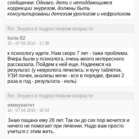
сообщении:
Однако, дети с неподдающимся
коррекции энурезом, должны быть
консультированы детским урологом и нефрологом.
Re: Энурез в подростковом возрасте
lucia 82
15 - 07.04.2010 - 17:38
к психологу идите. Нам скоро 7 лет - таже проблема.
Вчера были у психолога, очень много интересного
рассказала. Пойдем к ней еще. Надеемся на
результат. (у невролога лечились: и кучу таблеток,
УЗИ почек, анализы мочи - все в порядке, физио 2
раза в год - результата - ноль)
Re: Энурез в подростковом возрасте
иммунитет
16 - 07.04.2010 - 18:34
Знаю пацана ему 26 лет. Так он до сих пор мочится и
ничего не помогает при лечении. Надо вам просто
учиться с этим жить.