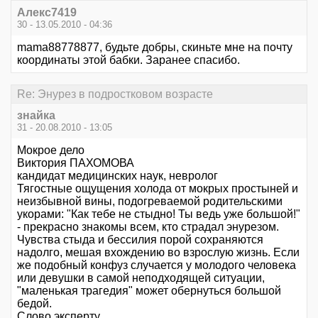
Алекс7419
30 - 13.05.2010 - 04:36
mama88778877, будьте добры, скиньте мне на почту
координаты этой бабки. Заранее спасибо.
Re: Энурез в подростковом возрасте
знайка
31 - 20.08.2010 - 13:05
Мокрое дело
Виктория ПАХОМОВА
кандидат медицинских наук, невролог
Тягостные ощущения холода от мокрых простыней и
неизбывной вины, подогреваемой родительскими
укорами: "Как тебе не стыдно! Ты ведь уже большой!"
- прекрасно знакомы всем, кто страдал энурезом.
Чувства стыда и бессилия порой сохраняются
надолго, мешая вхождению во взрослую жизнь. Если
же подобный конфуз случается у молодого человека
или девушки в самой неподходящей ситуации,
"маленькая трагедия" может обернуться большой
бедой.
Слово эксперту