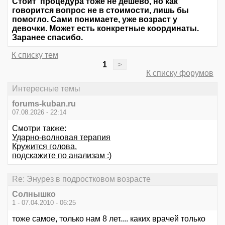
Стоит процедура тоже не дешево, но как
говорится вопрос не в стоимости, лишь бы
помогло. Сами понимаете, уже возраст у
девочки. Может есть конкретные координаты.
Заранее спасибо.
К списку тем
1
>
К списку форумов
Интересные темы
forums-kuban.ru
07.08.2026 - 22:14
Смотри также:
Ударно-волновая терапия
Кружится голова.
подскажите по анализам :)
Re: Энурез в подростковом возрасте
Солнышко
1 - 07.04.2010 - 06:25
тоже самое, только нам 8 лет.... каких врачей только