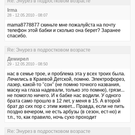
Re: Энурез в подростковом возрасте
Irma
28 - 12.05.2010 - 08:07
mama8778877 скиньте мне пожалуйста на почту
телефон этой бабки и сколько она берет? Заранее
спасибо.
Re: Энурез в подростковом возрасте
Демирел
29 - 12.05.2010 - 08:50
нас в семье трое, и проблема эта у всех троих была.
Лечились в Краевой Детской, помню. Электрофорез,
лазер, какой-то "сон" (не помню точного названия,
маску на глаза надевали, только это помню), грязи...
не помогло ничего. И к бабке нас водили. У одного
брата само прошло в 12 лет, у меня в 15. А второй
брат до сих пор с этим живет... Правда, если не пить
поздно вечером, не есть арбузы (в сезон, ест-но) и
т.п., то, как правило, ночь сухо проходит
Re: Энурез в подростковом возрасте