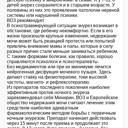
детей энурез сохраняется и в старшем возрасте. У
половины из них это проявление патологии нервной
системы или нарушений психики.
ВОЗ рекомендует
В психотравмирующей ситуации энурез возникает в
обстановке, где ребенку некомфортно. Если в его
жизни произошли крупные изменения, недержание
мочи может быть реакцией протеста или попыткой
привлечь внимание мамы и папы, которые в силу
разных причин стали меньше заниматься ребенком.
С такими формами болезни, как правило, хорошо
справляются психологи и психотерапевты.
Без медикаментов или при их минимуме лечится
нейрогенная дисфукция мочевого пузыря. Здесь
делают ставку на физиотерапию, токи высокой
частоты, магнито- и рефлексотерапию.
Из препаратов последнего поколения наиболее
эффективным против ночного энуреза
зарекомендовал себя Минирин. ВОЗ и Европейское
общество недержания мочи считают лечение этим
средством наиболее адекватным
фармакологическим методом борьбы с первичным
ночным энурезом. Препарат начинает действовать
через 15 минут после приема и продолжает это