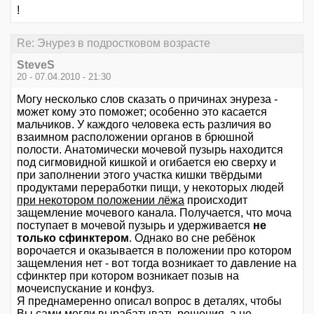
!
Re: Энурез в подростковом возрасте
SteveS
20 - 07.04.2010 - 21:30
Могу несколько слов сказать о причинах энуреза -
может кому это поможет; особенно это касается
мальчиков. У каждого человека есть различия во
взаимном расположении органов в брюшной
полости. Анатомически мочевой пузырь находится
под сигмовидной кишкой и огибается ею сверху и
при заполнении этого участка кишки твёрдыми
продуктами переработки пищи, у некоторых людей
при некотором положении лёжа
происходит
защемление мочевого канала. Получается, что моча
поступает в мочевой пузырь и удерживается
не
только сфинктером
. Однако во сне ребёнок
ворочается и оказывается в положении про котором
защемления нет - вот тогда возникает то давление на
сфинктер при котором возникает позыв на
мочеиспускание и конфуз.
Я преднамеренно описал вопрос в деталях, чтобы
Вы сами могли вырабатывать решения, а не