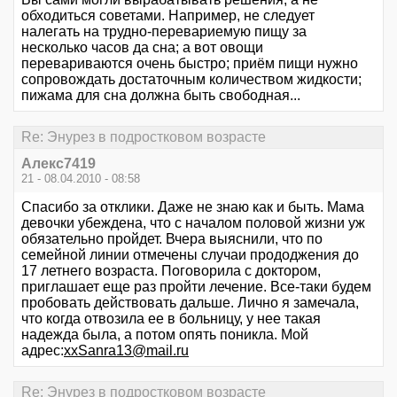
обходиться советами. Например, не следует
налегать на трудно-перевариемую пищу за
несколько часов да сна; а вот овощи
перевариваются очень быстро; приём пищи нужно
сопровождать достаточным количеством жидкости;
пижама для сна должна быть свободная...
Re: Энурез в подростковом возрасте
Алекс7419
21 - 08.04.2010 - 08:58
Спасибо за отклики. Даже не знаю как и быть. Мама
девочки убеждена, что с началом половой жизни уж
обязательно пройдет. Вчера выяснили, что по
семейной линии отмечены случаи прододжения до
17 летнего возраста. Поговорила с доктором,
приглашает еще раз пройти лечение. Все-таки будем
пробовать действовать дальше. Лично я замечала,
что когда отвозила ее в больницу, у нее такая
надежда была, а потом опять поникла. Мой
адрес:
xxSanra13@mail.ru
Re: Энурез в подростковом возрасте