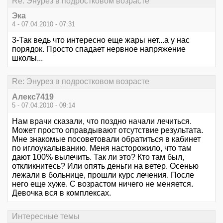
Re: Энурез в подростковом возрасте
Эка
4 - 07.04.2010 - 07:31
3-Так ведь что интересно еще жары нет...а у нас
порядок. Просто спадает нервное напряжение
школы...
Re: Энурез в подростковом возрасте
Алекс7419
5 - 07.04.2010 - 09:14
Нам врачи сказали, что поздно начали лечиться.
Может просто оправдывают отсутствие результата.
Мне знакомые посоветовали обратиться в кабинет
по иглоукалыванию. Меня насторожило, что там
дают 100% вылечить. Так ли это? Кто там был,
откликнитесь? Или опять деньги на ветер. Осенью
лежали в больнице, прошли курс лечения. После
него еще хуже. С возрастом ничего не меняется.
Девочка вся в комплексах.
Интересные темы