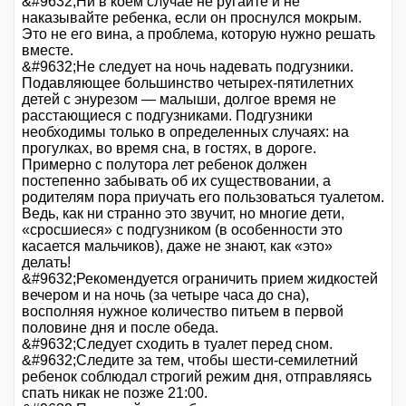
&#9632;Ни в коем случае не ругайте и не
наказывайте ребенка, если он проснулся мокрым.
Это не его вина, а проблема, которую нужно решать
вместе.
&#9632;Не следует на ночь надевать подгузники.
Подавляющее большинство четырех-пятилетних
детей с энурезом — малыши, долгое время не
расстающиеся с подгузниками. Подгузники
необходимы только в определенных случаях: на
прогулках, во время сна, в гостях, в дороге.
Примерно с полутора лет ребенок должен
постепенно забывать об их существовании, а
родителям пора приучать его пользоваться туалетом.
Ведь, как ни странно это звучит, но многие дети,
«сросшиеся» с подгузником (в особенности это
касается мальчиков), даже не знают, как «это»
делать!
&#9632;Рекомендуется ограничить прием жидкостей
вечером и на ночь (за четыре часа до сна),
восполняя нужное количество питьем в первой
половине дня и после обеда.
&#9632;Следует сходить в туалет перед сном.
&#9632;Следите за тем, чтобы шести-семилетний
ребенок соблюдал строгий режим дня, отправляясь
спать никак не позже 21:00.