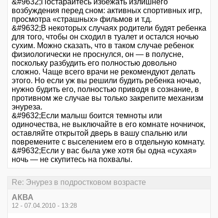
&#9632;Постарайтесь избежать излишнего
возбуждения перед сном: активных спортивных игр,
просмотра «страшных» фильмов и т.д.
&#9632;В некоторых случаях родители будят ребенка
для того, чтобы он сходил в туалет и остался ночью
сухим. Можно сказать, что в таком случае ребенок
физиологически не проснулся, он — в полусне,
поскольку разбудить его полностью довольно
сложно. Чаще всего врачи не рекомендуют делать
этого. Но если уж вы решили будить ребенка ночью,
нужно будить его, полностью приводя в сознание, в
противном же случае вы только закрепите механизм
энуреза.
&#9632;Если малыш боится темноты или
одиночества, не выключайте в его комнате ночничок,
оставляйте открытой дверь в вашу спальню или
повремените с выселением его в отдельную комнату.
&#9632;Если у вас была уже хотя бы одна «сухая»
ночь — не скупитесь на похвалы.
Re: Энурез в подростковом возрасте
АКВА
12 - 07.04.2010 - 13:28