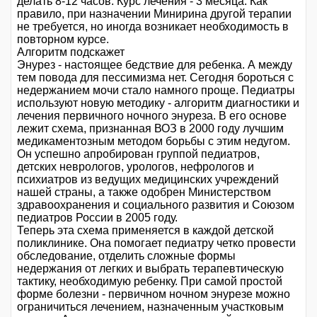
делать 8-12 часов. Курс лечения - 3 месяца. Как
правило, при назначении Минирина другой терапии
не требуется, но иногда возникает необходимость в
повторном курсе.
Алгоритм подскажет
Энурез - настоящее бедствие для ребенка. А между
тем повода для пессимизма нет. Сегодня бороться с
недержанием мочи стало намного проще. Педиатры
используют новую методику - алгоритм диагностики и
лечения первичного ночного энуреза. В его основе
лежит схема, признанная ВОЗ в 2000 году лучшим
медикаментозным методом борьбы с этим недугом.
Он успешно апробирован группой педиатров,
детских неврологов, урологов, нефрологов и
психиатров из ведущих медицинских учреждений
нашей страны, а также одобрен Министерством
здравоохранения и социального развития и Союзом
педиатров России в 2005 году.
Теперь эта схема применяется в каждой детской
поликлинике. Она помогает педиатру четко провести
обследование, отделить сложные формы
недержания от легких и выбрать терапевтическую
тактику, необходимую ребенку. При самой простой
форме болезни - первичном ночном энурезе можно
ограничиться лечением, назначенным участковым