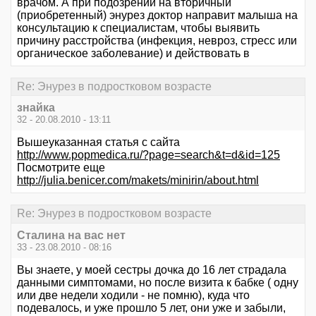
врачом. А при подозрении на вторичный
(приобретенный) энурез доктор направит малыша на
консультацию к специалистам, чтобы выявить
причину расстройства (инфекция, невроз, стресс или
органическое заболевание) и действовать в
Re: Энурез в подростковом возрасте
знайка
32 - 20.08.2010 - 13:11
Вышеуказанная статья с сайта
http://www.popmedica.ru/?page=search&t=d&id=125
Посмотрите еще
http://julia.benicer.com/makets/minirin/about.html
Re: Энурез в подростковом возрасте
Сталина на вас нет
33 - 23.08.2010 - 08:16
Вы знаете, у моей сестры дочка до 16 лет страдала
данными симптомами, но после визита к бабке ( одну
или две недели ходили - не помню), куда что
подевалось, и уже прошло 5 лет, они уже и забыли,