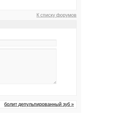
К списку форумов
болит депульпированный зуб »