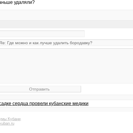
раньше удаляли?
садке сердца провели кубанские медики
умы Кубани
.
kuban.ru