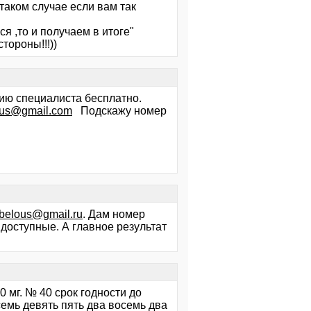
в таком случае если вам так
я ,то и получаем в итоге"
стороны!!!))
ию специалиста бесплатно.
ous@gmail.com
Подскажу номер
belous@gmail.ru
. Дам номер
доступные. А главное результат
0 мг. № 40 срок годности до
семь девять пять два восемь два