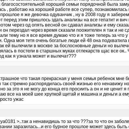
из благосостоятельной хорошей семьи порядочной была зам
сь , работаю на хорошей работе все супер, познакомилась п
прошлое я же девочка одуванчик , ну в 2008 году я забере
т перед этим пришлось здать анализы на все гепатит и вич
потом через од опять весной он сдавал анализы и ему сказ
 он перездал через время сказали поожителен я так и не сд
ли тему но я все время думаю что и я тоже теперь за что у
. Одна моя тетя очень богатые люди ей 48 она подхватила 
так ей вылечили в москве за бослосновные деньги но вылеч
ялась в постели в старшных муках отлекарств щас все ок.. 
од как я узнала может и вылечат???
страшное что такая прекрасная у меня семья ребенок мне б
я так стремно распорядилась своей жизнью его ненавижу но
но за это я не могу до конца его просиить а он и не ценит 
лаю все на моей шее хрупкой щитай и машина и деньги а ем
просто ужас
iya0181 >..так а ненавидишь то за что ???за то что он забо
ании заразилась...и его бурное прошлое может здесь быть 