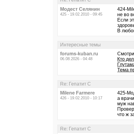
Модест Селянин
424-Mil
425 - 19.02.2010 - 09:45
не во в
Если эт
здоров
В любо
Интересные темы
forums-kuban.ru
Смотри
06.08.2026 - 04:48
Кто де
Глутам
Тема п
Re: Гепатит С
Milene Farmere
425-Мо
426 - 19.02.2010 - 10:17
а врачи
муж нав
Проверя
что ж з
Re: Гепатит С