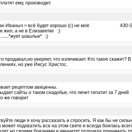
платят ему, производит.
ан Иваныч > всё будет хорошо (с) не моё 430-Svет 
оне жил, а не в Елизаветке :) ПС: все
.......*жует шашлык* ;)
о продавал,но уверяет, что излечивает. Кто такое скажет? 
лениях, но уже Иисус Христос.
ывает рецептом авиценны.
ыдает сайты о таком снадобье, что лечит гепатит за 7 дней
о же говорит
вуйте люди я хочу рассказать и спросить. Я как бы не силь
 может подхватить все на этом свете и всегда боялась всег
дит но своими боязнями и имунитет получила принимать то 