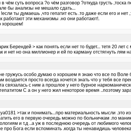
 в чём суть вопроса ?о чём разговор ?откуда грусть ,тоска 
ле бы анализы не мешало сдать...
и !если ты думаешь ,что гепатит есть .то даже если его и нет 
к работают эти механизмы .но они работают!.
о хорошем!
рик Берендей > как понять если нет то будет... тетя 20 лет с
к и нет но она миллионер и ей по карману отстягнуть лям на
 не гружусь особо думаю о хорошем я знаю что все по Воле 
м воздается просто всегда хочется знать что у тебя все пр
та связалась с ним а прошлое у него бурное наркоманическ
гепатитом С а он у него жил некоторое время ..поэтому зара
iya0181 >так и понимать...про материальность мысли .это из
ватить его в первую очередь можно по больничкам .по ман
ологиям и т.д ..а уж в последнюю очередь от любимого чело
е про Бога если вспоминать .когда ты ненавидишь человека