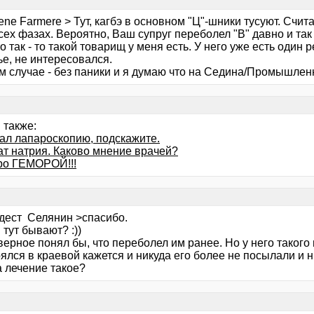
ene Farmere > Тут, кагбэ в основном "Ц"-шники тусуют. Считае
сех фазах. Вероятно, Ваш супруг переболел "В" давно и так
о так - то такой товарищ у меня есть. У него уже есть один 
ье, не интересовался.
м случае - без паники и я думаю что на Седина/Промышлен
 также:
лал лапароскопию, подскажите.
ат натрия. Каково мнение врачей?
ро ГЕМОРОЙ!!!
дест Селянин >спасибо.
 тут бывают? :))
ерное понял бы, что переболел им ранее. Но у него такого 
лся в краевой кажется и никуда его более не посылали и ни
а лечение такое?