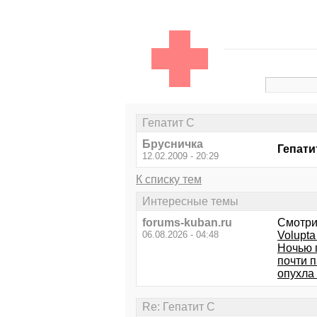
Гепатит С
Брусничка
Гепати
12.02.2009 - 20:29
К списку тем
Интересные темы
forums-kuban.ru
Смотри
06.08.2026 - 04:48
Volupta
Ночью п
почти п
опухла
Re: Гепатит С