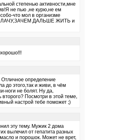
альной степенью активности,мне
в!Я не пью ,не курю,не ем
особо-что мол в организме
Ю,ПЛАЧУ,ЗАЧЕМ ДАЛЬШЕ ЖИТЬ и
хорошо!!!
:) Отличное определение
ла до этого,так и живи, в чём
и-ноги не болят. Ну да,
ь второго? Посмотри в этой теме,
ивный настрой тебе поможет ;)
нил эту тему. Мужик 2 дома
гих вылечил от гепатита разных
масло и порошок. Может не врет,