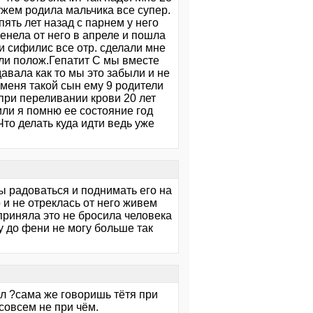
ужем родила мальчика все супер.
ять лет назад с парнем у него
менела от него в апреле и пошла
 и сифилис все отр. сделали мне
али полож.Гепатит С мы вместе
авала как то мы это забыли и не
 меня такой сын ему 9 родители
при переливании крови 20 лет
или я помню ее состояние год
Что делать куда идти ведь уже
ы радоваться и поднимать его на
 и не отреклась от него живем
я приняла это не бросила человека
у до фени не могу больше так
лел ?сама же говоришь тётя при
совсем не при чём.