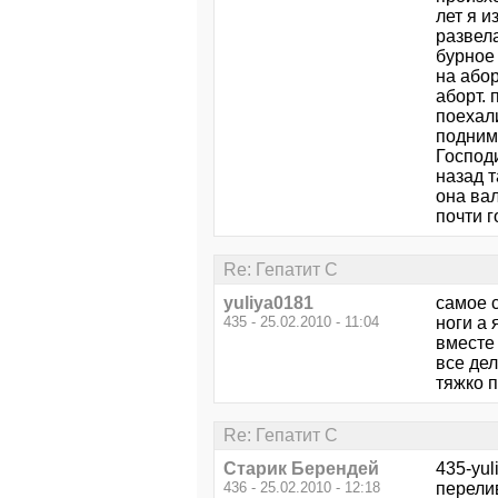
лет я 
развела
бурное 
на абор
аборт. 
поехали
поднима
Господи
назад 
она вал
почти г
Re: Гепатит С
yuliya0181
самое 
435 - 25.02.2010 - 11:04
ноги а 
вместе 
все де
тяжко 
Re: Гепатит С
Старик Берендей
435-yul
436 - 25.02.2010 - 12:18
перелив