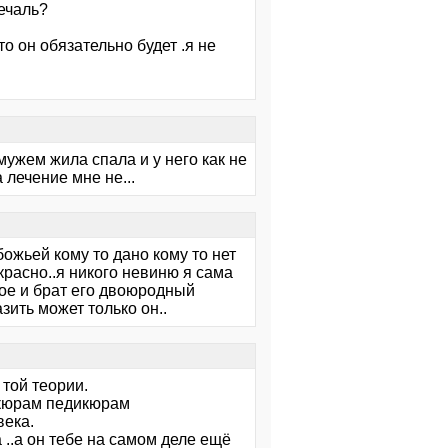
печаль?
,то он обязательно будет .я не
 мужем жила спала и у него как не
 лечение мне не...
божьей кому то дано кому то нет
екрасно..я никого невиню я сама
ое и брат его двоюродный
зить может только он..
 той теории.
икюрам педикюрам
века.
 ..а он тебе на самом деле ещё