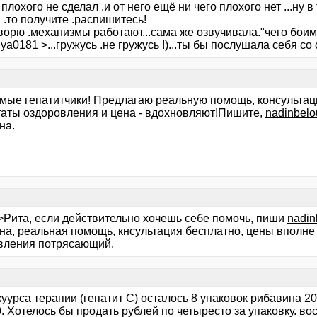
 плохого не сделал .и от него ещё ни чего плохого нет ...ну 
 .то получите .распишитесь!
ворю .механизмы работают...сама же озвучивала."чего боимс
iya0181 >...гружусь .не гружусь !)...ты бы послушала себя со 
мые гепатитчики! Предлагаю реальную помощь, консультац
таты оздоровления и цена - вдохновляют!Пишите,
nadinbel
на.
 >Рита, если действительно хочешь себе помочь, пиши
nadin
на, реальная помощь, кнсультация бесплатно, цены вполне 
вления потрясающий.
уурса терапии (гепатит С) осталось 8 упаковок рибавина 20
. Хотелось бы продать рублей по четыресто за упаковку. во