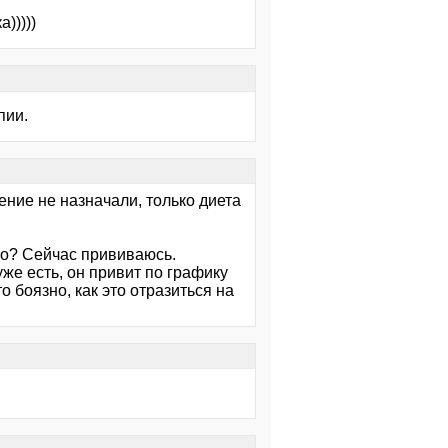
)))))
пии.
чение не назначали, только диета
но? Сейчас прививаюсь.
уже есть, он привит по графику
о боязно, как это отразиться на