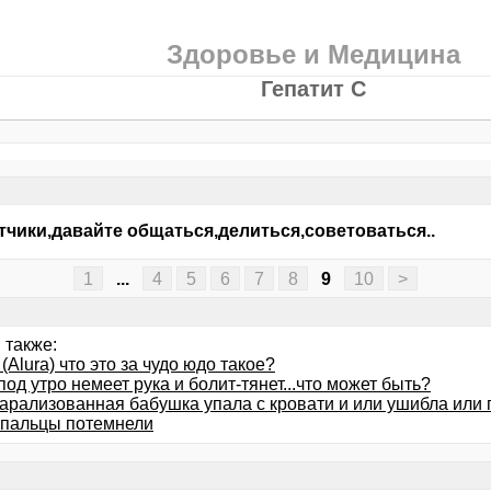
Здоровье и Медицина
Гепатит С
тчики,давайте общаться,делиться,советоваться..
1
...
4
5
6
7
8
9
10
>
 также:
 (Alura) что это за чудо юдо такое?
од утро немеет рука и болит-тянет...что может быть?
арализованная бабушка упала с кровати и или ушибла или п
 пальцы потемнели