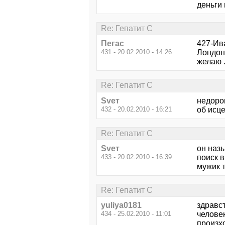
деньги 
Re: Гепатит С
Пегас
427-Ив
431 - 20.02.2010 - 14:26
Лонд
желаю .
Re: Гепатит С
Svет
недорог
432 - 20.02.2010 - 16:21
об исце
Re: Гепатит С
Svет
он наз
433 - 20.02.2010 - 16:39
поиск в
мужик т
Re: Гепатит С
yuliya0181
здравст
434 - 25.02.2010 - 11:01
человек
произхо