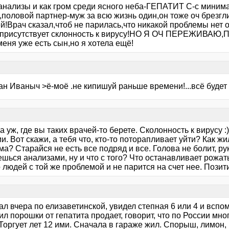
анализы и как гром среди ясного неба-ГЕПАТИТ C-с миним
,половой партнер-муж за всю жизнь один,он тоже оч брезгли
й!Врач сказал,чтоб не парилась,что никакой проблемы нет 
 присутствует склонность к вирусу!НО Я ОЧ ПЕРЕЖИВА
меня уже есть сын,но я хотела ещё!
н Иваныч >ё-моё .не кипишуй раньше времени!...всё будет 
а уж, где вы таких врачей-то берете. Сколонность к вирусу 
и. Вот скажи, а тебя что, кто-то поторапливает уйти? Как жи
а? Старайся не есть все подряд и все. Голова не болит, рук
шься анализами, ну и что с того? Что останавливает рожат
 людей с той же проблемой и не парится на счет нее. Позит
л вчера по елизаветинской, увидел степная 6 или 4 и вспом
л порошки от гепатита продает, говорит, что по России мно
Торгует лет 12 ими. Сначала в гараже жил. Спорыш, лимон, 