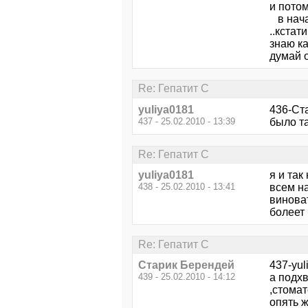
и потом
в нача
..кстат
знаю ка
думай 
Re: Гепатит С
yuliya0181
436-Ста
437 - 25.02.2010 - 13:39
было та
Re: Гепатит С
yuliya0181
я и так
438 - 25.02.2010 - 13:41
всем на
винова
болеет 
Re: Гепатит С
Старик Берендей
437-yul
439 - 25.02.2010 - 14:12
а подх
,стомат
опять ж