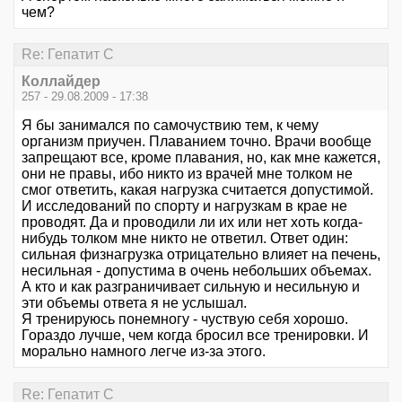
чем?
Re: Гепатит С
Коллайдер
257 - 29.08.2009 - 17:38
Я бы занимался по самочуствию тем, к чему
организм приучен. Плаванием точно. Врачи вообще
запрещают все, кроме плавания, но, как мне кажется,
они не правы, ибо никто из врачей мне толком не
смог ответить, какая нагрузка считается допустимой.
И исследований по спорту и нагрузкам в крае не
проводят. Да и проводили ли их или нет хоть когда-
нибудь толком мне никто не ответил. Ответ один:
сильная физнагрузка отрицательно влияет на печень,
несильная - допустима в очень небольших объемах.
А кто и как разграничивает сильную и несильную и
эти объемы ответа я не услышал.
Я тренируюсь понемногу - чуствую себя хорошо.
Гораздо лучше, чем когда бросил все тренировки. И
морально намного легче из-за этого.
Re: Гепатит С