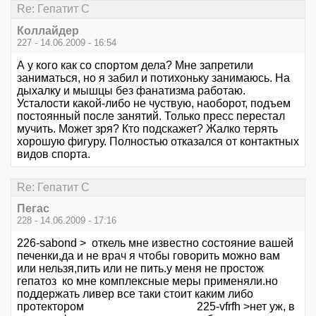
Re: Гепатит С
Коллайдер
227 - 14.06.2009 - 16:54
А у кого как со спортом дела? Мне запретили
заниматься, но я забил и потихоньку занимаюсь. На
дыхалку и мышцы без фанатизма работаю.
Усталости какой-либо не чуствую, наоборот, подъем
постоянный после занятий. Только пресс перестал
мучить. Может зря? Кто подскажет? Жалко терять
хорошую фигуру. Полностью отказался от контактных
видов спорта.
Re: Гепатит С
Пегас
228 - 14.06.2009 - 17:16
226-sabond > откель мне известно состояние вашей
печенки,да и не врач я чтобы говорить можно вам
или нельзя,пить или не пить.у меня не простож
гепатоз ко мне комплексные меры применяли.но
поддержать ливер все таки стоит каким либо
протектором 225-vfrfh >нет уж, в