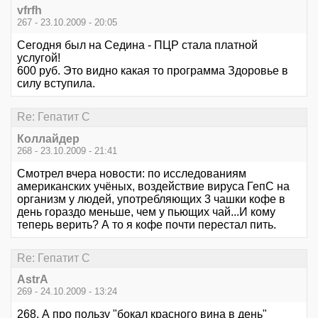
vfrfh
267 - 23.10.2009 - 20:05
Сегодня был на Седина - ПЦР стала платной
услугой!
600 руб. Это видно какая то программа Здоровье в
силу вступила.
Re: Гепатит С
Коллайдер
268 - 23.10.2009 - 21:41
Смотрел вчера новости: по исследованиям
американских учёных, воздействие вируса ГепС на
организм у людей, употребляющих 3 чашки кофе в
день гораздо меньше, чем у пьющих чай...И кому
теперь верить? А то я кофе почти перестал пить.
Re: Гепатит С
AstrA
269 - 24.10.2009 - 13:24
268. А про пользу "бокал красного вина в день"