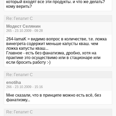
который входят все эти продукты. и что же делать?
кому верить?
Re: Гепатит С
Модест Селянин
265 - 23.10.2009 - 09:28
264-lamaK > видимо вопрос в количестве, т.е. ложка
винегрета содержит меньше капусты кваш. чем
ложка капусты кваш...
Главное - есть без фанатизма, дробно, хотя на
практике это осуществимо или в стационаре или
если бросить работу :-)
Re: Гепатит С
enotiha
266 - 23.10.2009 - 15:16
Мне сказали, что в принципе можно есть всё, без
фанатизму...
Re: Гепатит С