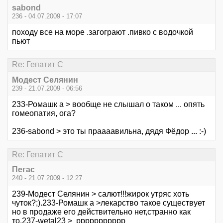
sabond
236 - 04.07.2009 - 17:07
походу все на море .загограют .пивко с водочкой
пьют
Re: Гепатит С
Модест Селянин
239 - 21.07.2009 - 06:56
233-Ромашк а > вообще не слышал о таком ... опять
гомеопатия, ога?
236-sabond > это ты праааавильна, дядя Фёдор ... :-)
Re: Гепатит С
Пегас
240 - 21.07.2009 - 12:27
239-Модест Селянин > салют!!!жирок утряс хоть
чуток?;).233-Ромашк а >лекарство такое существует
но в продаже его действительно нет,странно как
то.237-wetal23 > ррррррррррр