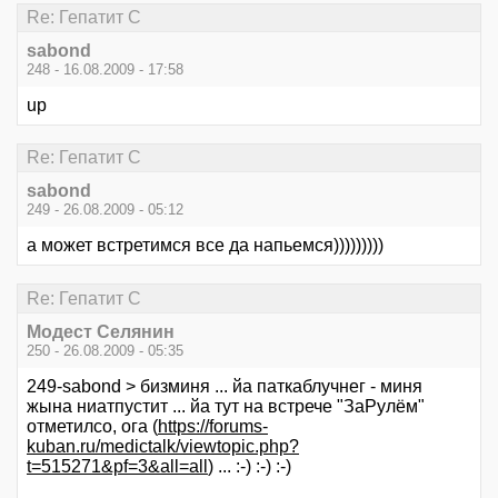
Re: Гепатит С
sabond
248 - 16.08.2009 - 17:58
up
Re: Гепатит С
sabond
249 - 26.08.2009 - 05:12
а может встретимся все да напьемся)))))))))
Re: Гепатит С
Модест Селянин
250 - 26.08.2009 - 05:35
249-sabond > бизминя ... йа паткаблучнег - миня
жына ниатпустит ... йа тут на встрече "ЗаРулём"
отметилсо, ога (
https://forums-
kuban.ru/medictalk/viewtopic.php?
t=515271&pf=3&all=all
) ... :-) :-) :-)