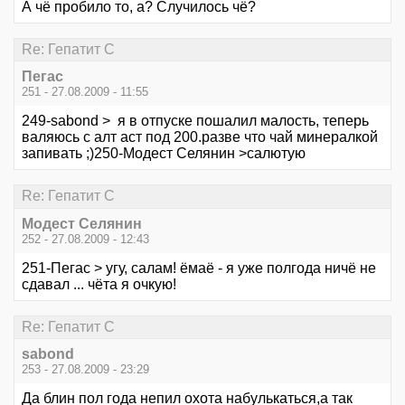
А чё пробило то, а? Случилось чё?
Re: Гепатит С
Пегас
251 - 27.08.2009 - 11:55
249-sabond > я в отпуске пошалил малость, теперь
валяюсь с алт аст под 200.разве что чай минералкой
запивать ;)250-Модест Селянин >салютую
Re: Гепатит С
Модест Селянин
252 - 27.08.2009 - 12:43
251-Пегас > угу, салам! ёмаё - я уже полгода ничё не
сдавал ... чёта я очкую!
Re: Гепатит С
sabond
253 - 27.08.2009 - 23:29
Да блин пол года непил охота набулькаться,а так