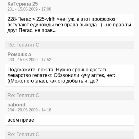
КаТерина 25
231 - 15.06.2009 - 17:08
228-Пегас > 225-vfrfh >нет уж, в этот профсоюз
вступают единожды без права выхода ;) - не прав ты
друг Пегас, не прав...
Re: Гепатит С
Ромашк а
233 - 15.06.2009 - 17:52
Подскажите, пож-та. Нужно срочно достать
лекарство гепатект. Обзвонили кучу аптек, нет:
((Может кто знает, как его добыть и где?
Re: Гепатит С
sabond
234 - 29.06.2009 - 14:18
всем привет
Re: Гепатит С