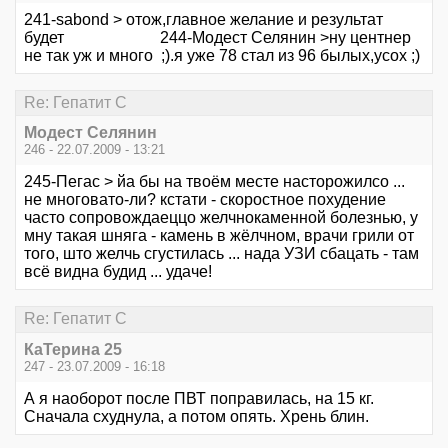
241-sabond > отож,главное желание и результат
будет 244-Модест Селянин >ну центнер
не так уж и много ;).я уже 78 стал из 96 былых,усох ;)
Re: Гепатит С
Модест Селянин
246 - 22.07.2009 - 13:21
245-Пегас > йа бы на твоём месте насторожилсо ...
не многовато-ли? кстати - скоростное похудение
часто сопровождаеццо желчнокаменной болезнью, у
мну такая шняга - камень в жёлчном, врачи грили от
того, што желчь сгустилась ... нада УЗИ сбацать - там
всё видна будид ... удаче!
Re: Гепатит С
КаТерина 25
247 - 23.07.2009 - 16:18
А я наоборот после ПВТ поправилась, на 15 кг.
Сначала схуднула, а потом опять. Хрень блин.