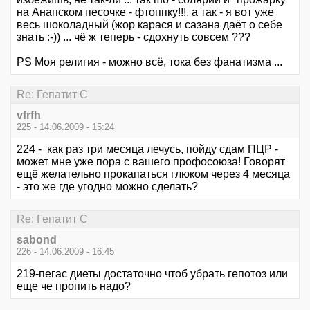
на Анапском песочке - фтоппку!!!, а так - я вот уже
весь шоколадный (жор карася и сазана даёт о себе
знать :-)) ... чё ж теперь - сдохнуть совсем ???
PS Моя религия - можно всё, тока без фанатизма ...
Re: Гепатит С
vfrfh
225 - 14.06.2009 - 15:24
224 - как раз три месяца лечусь, пойду сдам ПЦР -
может мне уже пора с вашего профосоюза! Говорят
ещё желательно прокапаться глюком через 4 месяца
- это же где угодно можно сделать?
Re: Гепатит С
sabond
226 - 14.06.2009 - 16:45
219-пегас диеты достаточно чтоб убрать гепотоз или
еще че пропить надо?