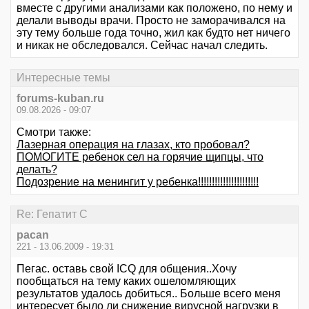
вместе с другими анализами как положено, по нему и
делали выводы врачи. Просто не заморачивался на
эту тему больше года точно, жил как будто нет ничего
и никак не обследовался. Сейчас начал следить.
Интересные темы
forums-kuban.ru
09.08.2026 - 09:07
Смотри также:
Лазерная операция на глазах, кто пробовал?
ПОМОГИТЕ ребенок сел на горячие щипцы, что
делать?
Подозрение на менингит у ребенка!!!!!!!!!!!!!!!!!!!!!!
Re: Гепатит С
pacan
221 - 13.06.2009 - 19:31
Пегас. оставь свой ICQ для общения..Хочу
пообщаться на тему каких ошеломляющих
результатов удалось добиться.. Больше всего меня
интересует было ли снижение вирусной нагрузки в