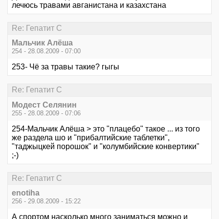
лечюсь травами авганистана и казахстана
Re: Гепатит С
Мальчик Алёша
254 - 28.08.2009 - 07:00
253- Чё за травы такие? гыгы
Re: Гепатит С
Модест Селянин
255 - 28.08.2009 - 07:06
254-Мальчик Алёша > это "плацебо" такое ... из того
же раздела шо и "прибалтийские таблетки",
"таджыцкей порошок" и "колумбийские конвертики"
;-)
Re: Гепатит С
enotiha
256 - 29.08.2009 - 15:22
А спортом насколько много заниматься можно и