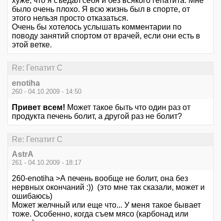
хуже, что я съедал себя и без всякого гепатита. Мне
было очень плохо. Я всю жизнь был в спорте, от
этого нельзя просто отказаться.
Очень бы хотелось услышать комментарии по
поводу занятий спортом от врачей, если они есть в
этой ветке.
Re: Гепатит С
enotiha
260 - 04.10.2009 - 14:50
Привет всем!
Может такое быть что один раз от
продукта печень болит, а другой раз не болит?
Re: Гепатит С
AstrA
261 - 04.10.2009 - 18:17
260-enotiha >А печень вообще не болит, она без
нервных окончаний :)) (это мне так сказали, может и
ошибаюсь)
Может желчный или еще что... У меня такое бывает
тоже. Особенно, когда съем мясо (карбонад или