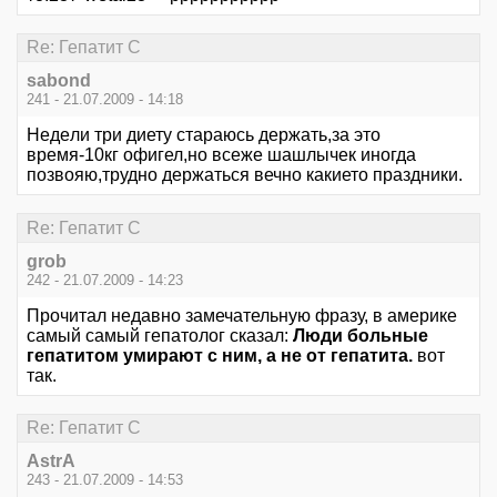
Re: Гепатит С
sabond
241 - 21.07.2009 - 14:18
Недeли три диету стараюсь держать,за это
время-10кг офигел,но всеже шашлычек иногда
позвояю,трудно держаться вечно какието праздники.
Re: Гепатит С
grob
242 - 21.07.2009 - 14:23
Прочитал недавно замечательную фразу, в америке
самый самый гепатолог сказал:
Люди больные
гепатитом умирают с ним, а не от гепатита.
вот
так.
Re: Гепатит С
AstrA
243 - 21.07.2009 - 14:53