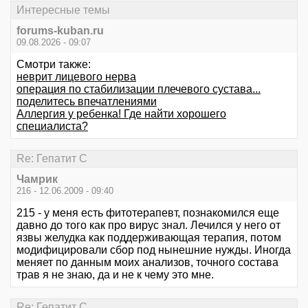
Интересные темы
forums-kuban.ru
09.08.2026 - 09:07
Смотри также:
неврит лицевого нерва
операция по стабилизации плечевого сустава...
поделитесь впечатлениями
Аллергия у ребенка! Где найти хорошего
специалиста?
Re: Гепатит С
Чамрик
216 - 12.06.2009 - 09:40
215 - у меня есть фитотерапевт, познакомился еще
давно до того как про вирус знал. Лечился у него от
язвы желудка как поддерживающая терапия, потом
модифицировали сбор под нынешние нужды. Иногда
меняет по данным моих анализов, точного состава
трав я не знаю, да и не к чему это мне.
Re: Гепатит С