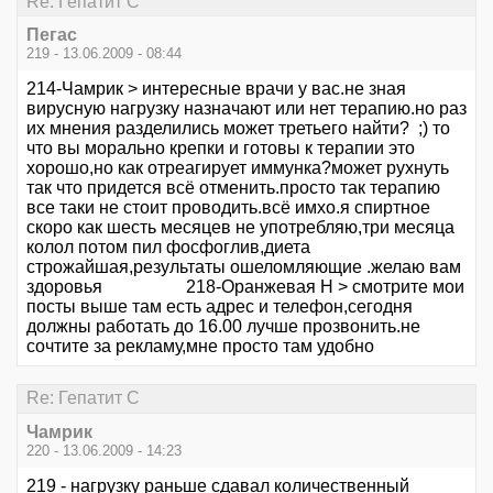
Re: Гепатит С
Пегас
219 - 13.06.2009 - 08:44
214-Чамрик > интересные врачи у вас.не зная
вирусную нагрузку назначают или нет терапию.но раз
их мнения разделились может третьего найти? ;) то
что вы морально крепки и готовы к терапии это
хорошо,но как отреагирует иммунка?может рухнуть
так что придется всё отменить.просто так терапию
все таки не стоит проводить.всё имхо.я спиртное
скоро как шесть месяцев не употребляю,три месяца
колол потом пил фосфоглив,диета
строжайшая,результаты ошеломляющие .желаю вам
здоровья 218-Оранжевая Н > смотрите мои
посты выше там есть адрес и телефон,сегодня
должны работать до 16.00 лучше прозвонить.не
сочтите за рекламу,мне просто там удобно
Re: Гепатит С
Чамрик
220 - 13.06.2009 - 14:23
219 - нагрузку раньше сдавал количественный