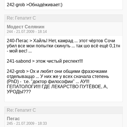
242-grob >Обнадёживает:)
Re: Гепатит С
Модест Селянин
244 - 21.07.2009 - 18:14
240-Пегас > Хайль! Нет, камрад ... этот чёртов Сочи
убил все мои попытки скинуть ... так шо всё ещё 0,1тн
- мой вес! ...
241-sabond > этож чистый респект!!!
242-grob > Ох и любят они общими фразочками
отделываццо ... У них же у всех сначала степень
(PhD) - т.е. "доктор философии" ... АУ!!!
ГЕПАТОЛОГИ!!! ГДЕ ЛЕКАРСТВО ПУТЁВОЕ, А,
УРОДЫ???
Re: Гепатит С
Пегас
245 - 21.07.2009 - 18:33