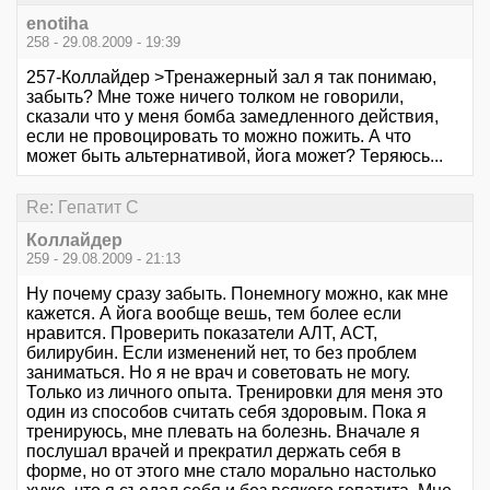
enotiha
258 - 29.08.2009 - 19:39
257-Коллайдер >Тренажерный зал я так понимаю,
забыть? Мне тоже ничего толком не говорили,
сказали что у меня бомба замедленного действия,
если не провоцировать то можно пожить. А что
может быть альтернативой, йога может? Теряюсь...
Re: Гепатит С
Коллайдер
259 - 29.08.2009 - 21:13
Ну почему сразу забыть. Понемногу можно, как мне
кажется. А йога вообще вешь, тем более если
нравится. Проверить показатели АЛТ, АСТ,
билирубин. Если изменений нет, то без проблем
заниматься. Но я не врач и советовать не могу.
Только из личного опыта. Тренировки для меня это
один из способов считать себя здоровым. Пока я
тренируюсь, мне плевать на болезнь. Вначале я
послушал врачей и прекратил держать себя в
форме, но от этого мне стало морально настолько