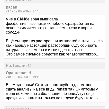
pacan
217 - 12.06.2009 - 17:43
мне в СКИбе врач выписала
фосфоглив..пью.никаких побочек..разработан на
основе химического состава семян сои и корня
солодки...
Ещё ем шрот из расторопши пятнистой аптечный..Но
как наращу настоящей расторопши буду собирать
натуральные семена и из них делать зелье..
Это самое сильное средство как гепатопротектор..
Re: Гепатит С
Оранжевая Н
218 - 12.06.2009 - 19:19
Всем здоровья! Скажите пожалуйста,где можно
сдать анализы на все виды гепатита? Симптомы у
меня похожие на заболевание печени.А тут еще
праздники, анализы только на неделе будут готовы.