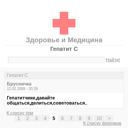
Здоровье и Медицина
Гепатит С
Найти!
Гепатит С
Брусничка
12.02.2009 - 20:29
Гепатитчики,давайте
общаться,делиться,советоваться..
К списку тем
1
2
3
4
5
6
7
8
9
10
>
К списку форумов