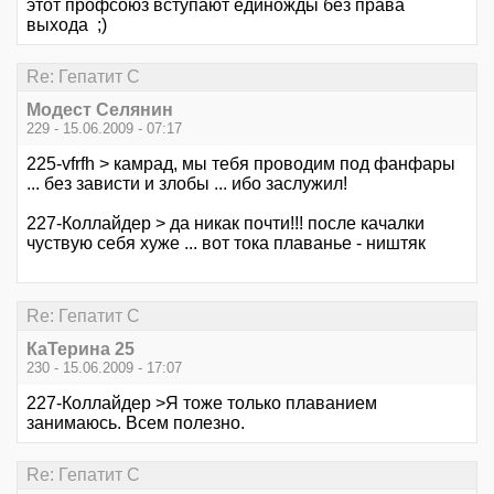
этот профсоюз вступают единожды без права
выхода ;)
Re: Гепатит С
Модест Селянин
229 - 15.06.2009 - 07:17
225-vfrfh > камрад, мы тебя проводим под фанфары
... без зависти и злобы ... ибо заслужил!
227-Коллайдер > да никак почти!!! после качалки
чуствую себя хуже ... вот тока плаванье - ништяк
Re: Гепатит С
КаТерина 25
230 - 15.06.2009 - 17:07
227-Коллайдер >Я тоже только плаванием
занимаюсь. Всем полезно.
Re: Гепатит С