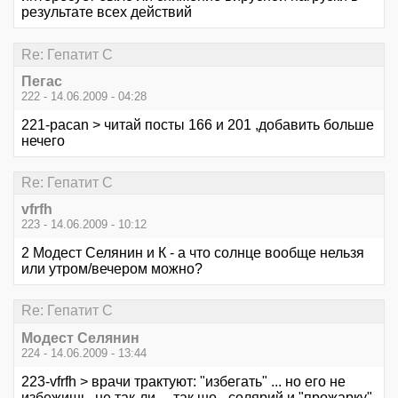
результате всех действий
Re: Гепатит С
Пегас
222 - 14.06.2009 - 04:28
221-pacan > читай посты 166 и 201 ,добавить больше
нечего
Re: Гепатит С
vfrfh
223 - 14.06.2009 - 10:12
2 Модест Селянин и К - а что солнце вообще нельзя
или утром/вечером можно?
Re: Гепатит С
Модест Селянин
224 - 14.06.2009 - 13:44
223-vfrfh > врачи трактуют: "избегать" ... но его не
избежишь, не так-ли ... так шо - солярий и "прожарку"