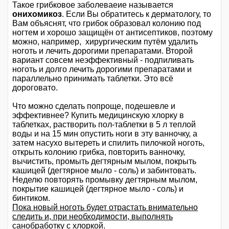
Такое грибковое заболеваеие называется
онихомикоз
. Если Вы обратитесь к дерматологу, то
Вам объяснят, что грибок образовал колонию под
ногтем и хорошо защищён от антисептиков, поэтому
можно, например, хирургическим путём удалить
ноготь и лечить дорогими препаратами. Второй
вариант совсем неэффективный - подпиливать
ноготь и долго лечить дорогими препаратами и
параллельно принимать таблетки. Это всё
дороговато.
Что можно сделать попроще, подешевле и
эффективнее? Купить медицинскую хлорку в
таблетках, растворить пол-таблетки в 5 л теплой
воды и на 15 мин опустить ноги в эту ванночку, а
затем насухо вытереть и спилить пилочкой ноготь,
открыть колонию грибка, повторить ванночку,
вычистить, промыть дегтярным мылом, покрыть
кашицей (дегтярное мыло - соль) и забинтовать.
Неделю повторять промывку дегтярным мылом,
покрытие кашицей (дегтярное мыло - соль) и
бинтиком.
Пока новый ноготь будет отрастать внимательно
следить и, при необходимости, выполнять
санобработку с хлоркой.