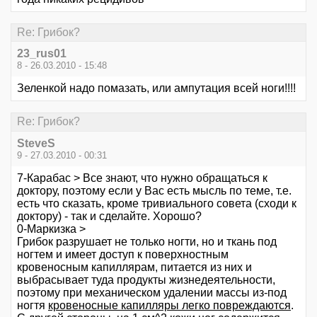
Re: Грибок?
23_rus01
8 - 26.03.2010 - 15:48
Зеленкой надо помазать, или ампутация всей ноги!!!!
Re: Грибок?
SteveS
9 - 27.03.2010 - 00:31
7-Карабас > Все знают, что нужно обращаться к
доктору, поэтому если у Вас есть мысль по теме, т.е.
есть что сказать, кроме тривиального совета (сходи к
доктору) - так и сделайте. Хорошо?
0-Маркизка >
Грибок разрушает не только ногти, но и ткань под
ногтем и имеет доступ к поверхностным
кровеносным капиллярам, питается из них и
выбрасывает туда продукты жизнедеятельности,
поэтому при механическом удалении массы из-под
ногтя
кровеносные капилляры легко повреждаются
.