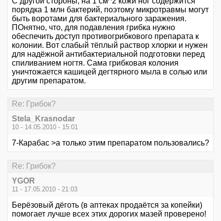
С другой стороны, на 1 см^2 кожи ног содержится
порядка 1 млн бактерий, поэтому микротравмы могут
быть воротами для бактериального заражения.
ПОнятно, что, для подавления грибка нужно
обеспечить доступ противогрибкового препарата к
колонии. Вот слабый тёплый раствор хлорки и нужен
для надёжной антибактериальной подготовки перед
спиливанием ногтя. Сама грибковая колония
уничтожается кашицей дегтярного мыла в солью или
другим препаратом.
Re: Грибок?
Stela_Krasnodar
10 - 14.05.2010 - 15:01
7-Карабас >а только этим препаратом пользовались?
Re: Грибок?
YGOR
11 - 17.05.2010 - 21:03
Берёзовый дёготь (в аптеках продаётся за копейки)
помогает лучше всех этих дорогих мазей проверено!