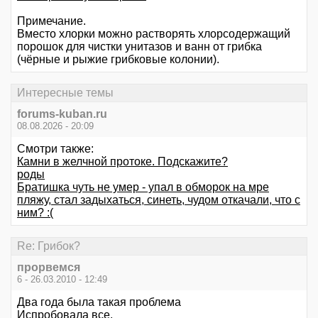
Примечание.
Вместо хлорки можно растворять хлорсодержащий
порошок для чистки унитазов и ванн от грибка
(чёрные и рыжие грибковые колонии).
Интересные темы
forums-kuban.ru
08.08.2026 - 20:09
Смотри также:
Камни в желчной протоке. Подскажите?
роды
Братишка чуть не умер - упал в обморок на мре
пляжу, стал задыхаться, синеть, чудом откачали, что с
ним? :(
Re: Грибок?
прорвемся
6 - 26.03.2010 - 12:49
Два года была такая проблема
Испробовала все.