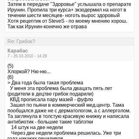
Затем в передаче "Здоровье" услышала о препарате
Ирунин. Пропила три курса+ экзодермил на ногот в
течении шести месяцев- ноготь вырос здоровый
Хотя рецептик от SteveS - по моему мнению хорош.
Так как Ирунин-конечно же отрава
Re: Грибок?
Карабас
7 - 26.03.2010 - 14:29
(5)
Хлоркой? Ню-ню...
(6)
> Два года была такая проблема
У меня эта проблема была двацать пять лет
(родители в децтве грибок подарили)
КВД прописала пару мазей - фуфло
Зашел по пьяни в коммерческий мед.центр. Тама
пообщался даже не с дерматологом, а с аллерголом.
Та заглянула в толстую красивую книжку и написала
антибиотик - большие такие таблэтки
14 штук на две недели
Через две недели проблема решилась. Уже три
года никаких рецидивов