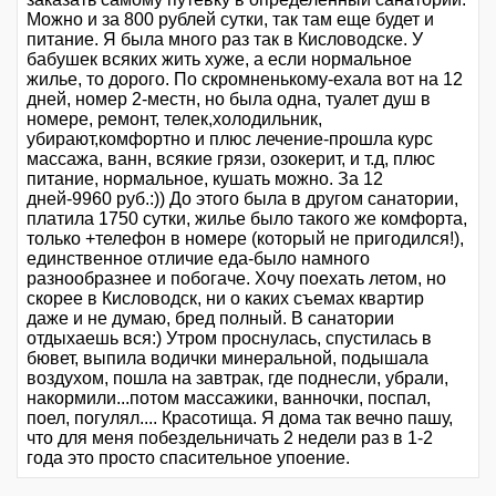
Можно и за 800 рублей сутки, так там еще будет и
питание. Я была много раз так в Кисловодске. У
бабушек всяких жить хуже, а если нормальное
жилье, то дорого. По скромненькому-ехала вот на 12
дней, номер 2-местн, но была одна, туалет душ в
номере, ремонт, телек,холодильник,
убирают,комфортно и плюс лечение-прошла курс
массажа, ванн, всякие грязи, озокерит, и т.д, плюс
питание, нормальное, кушать можно. За 12
дней-9960 руб.:)) До этого была в другом санатории,
платила 1750 сутки, жилье было такого же комфорта,
только +телефон в номере (который не пригодился!),
единственное отличие еда-было намного
разнообразнее и побогаче. Хочу поехать летом, но
скорее в Кисловодск, ни о каких съемах квартир
даже и не думаю, бред полный. В санатории
отдыхаешь вся:) Утром проснулась, спустилась в
бювет, выпила водички минеральной, подышала
воздухом, пошла на завтрак, где поднесли, убрали,
накормили...потом массажики, ванночки, поспал,
поел, погулял.... Красотища. Я дома так вечно пашу,
что для меня побездельничать 2 недели раз в 1-2
года это просто спасительное упоение.