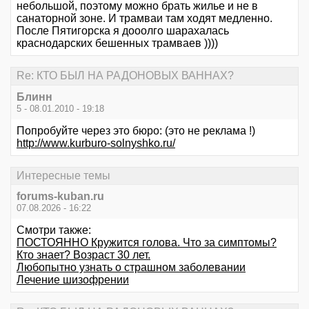
небольшой, поэтому можно брать жилье и не в
санаторной зоне. И трамваи там ходят медленно.
После Пятигорска я дооолго шарахалась
краснодарских бешенных трамваев ))))
Re: КТО БЫЛ НА РАДОНОВЫХ ВАННАХ?
Блинн
5 - 08.01.2010 - 19:18
Попробуйте через это бюро: (это не реклама !)
http://www.kurburo-solnyshko.ru/
Интересные темы
forums-kuban.ru
07.08.2026 - 16:22
Смотри также:
ПОСТОЯННО Кружится голова. Что за симптомы?
Кто знает? Возраст 30 лет.
Любопытно узнать о страшном заболевании
Лечение шизофрении