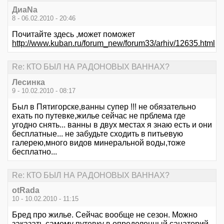
ДиаNa
8 - 06.02.2010 - 20:46
Почитайте здесь ,может поможет
http://www.kuban.ru/forum_new/forum33/arhiv/12635.html
Re: КТО БЫЛ НА РАДОНОВЫХ ВАННАХ?
Лесинка
9 - 10.02.2010 - 08:17
Был в Пятигорске,ванны супер !!! не обязательно
ехать по путевке,жилье сейчас не прблема где
угодно снять... ванны в двух местах я знаю есть и они
бесплатные... не забудьте сходить в питьевую
галерею,много видов минеральной воды,тоже
бесплатно...
Re: КТО БЫЛ НА РАДОНОВЫХ ВАННАХ?
otRada
10 - 10.02.2010 - 11:15
Бред про жилье. Сейчас вообще не сезон. Можно
заказать самому путевку в определенный санаторий.