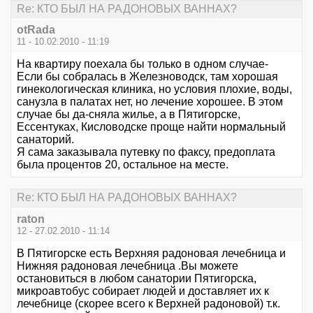
Re: КТО БЫЛ НА РАДОНОВЫХ ВАННАХ?
otRada
11 - 10.02.2010 - 11:19
На квартиру поехала бы только в одном случае-
Если бы собралась в Железноводск, там хорошая
гинекологическая клиника, но условия плохие, воды,
санузла в палатах нет, но лечение хорошее. В этом
случае бы да-сняла жилье, а в Пятигорске,
Ессентуках, Кисловодске проще найти нормальный
санаторий.
Я сама заказывала путевку по факсу, предоплата
была процентов 20, остальное на месте.
Re: КТО БЫЛ НА РАДОНОВЫХ ВАННАХ?
raton
12 - 27.02.2010 - 11:14
В Пятигорске есть Верхняя радоновая лечебница и
Нижняя радоновая лечебница .Вы можете
остановиться в любом санатории Пятигорска,
микроавтобус собирает людей и доставляет их к
лечебнице (скорее всего к Верхней радоновой) т.к.