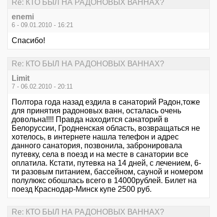
Re: КТО БЫЛ НА РАДОНОВЫХ ВАННАХ?
enemi
6 - 09.01.2010 - 16:21
Спасибо!
Re: КТО БЫЛ НА РАДОНОВЫХ ВАННАХ?
Limit
7 - 06.02.2010 - 20:11
Полтора года назад ездила в санаторий Радон,тоже
для принятия радоновых ванн, осталась очень
довольна!!!! Правда находится санаторий в
Белоруссии, Гродненская область, возвращаться не
хотелось, в интернете нашла телефон и адрес
данного санатория, позвонила, забронировала
путевку, села в поезд и на месте в санатории все
оплатила. Кстати, путевка на 14 дней, с лечением, 6-
ти разовым питанием, бассейном, сауной и номером
полулюкс обошлась всего в 14000рублей. Билет на
поезд Краснодар-Минск купе 2500 руб.
Re: КТО БЫЛ НА РАДОНОВЫХ ВАННАХ?