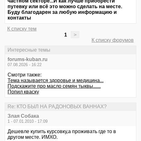
частном секторе...И как лучше приобрести
путевку или всё это можно сделать на месте.
Буду благодарен за любую информацию и
контакты
К списку тем
1
>
К списку форумов
Интересные темы
forums-kuban.ru
07.08.2026 - 16:22
Смотри также:
Тема называется здоровье и медицина...
Подскажите про масло семян тыквы......
Попил кваску
Re: КТО БЫЛ НА РАДОНОВЫХ ВАННАХ?
Злая Собака
1 - 07.01.2010 - 17:09
Дешевле купить курсовку,а проживать где то в
другом месте. ИМХО.