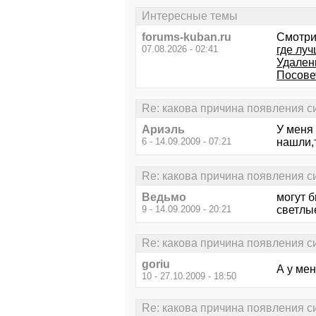
Интересные темы
forums-kuban.ru
Смотри
07.08.2026 - 02:41
где лу
Удален
Посове
Re: какова причина появления син
Ариэль
У меня
6 - 14.09.2009 - 07:21
нашли,т
Re: какова причина появления син
Ведьмо
могут б
9 - 14.09.2009 - 20:21
светлые
Re: какова причина появления син
goriu
А у ме
10 - 27.10.2009 - 18:50
Re: какова причина появления син