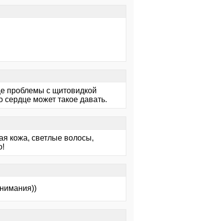
Еще проблемы с щитовидкой
о сердце может такое давать.
ная кожа, светлые волосы,
о!
внимания))