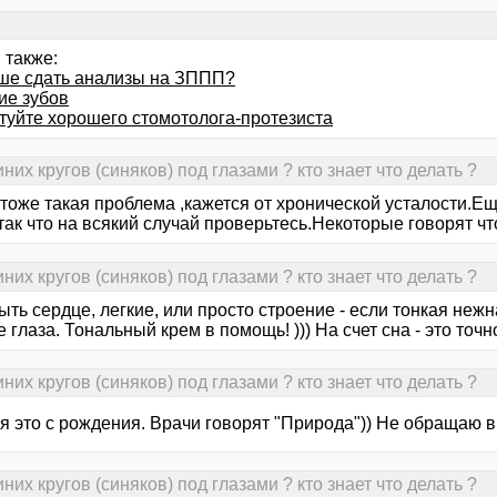
 также:
чше сдать анализы на ЗППП?
ие зубов
туйте хорошего стомотолога-протезиста
их кругов (синяков) под глазами ? кто знает что делать ?
 тоже такая проблема ,кажется от хронической усталости.
ак что на всякий случай проверьтесь.Некоторые говорят чт
их кругов (синяков) под глазами ? кто знает что делать ?
ыть сердце, легкие, или просто строение - если тонкая неж
 глаза. Тональный крем в помощь! ))) На счет сна - это точн
их кругов (синяков) под глазами ? кто знает что делать ?
ня это с рождения. Врачи говорят "Природа")) Не обращаю 
их кругов (синяков) под глазами ? кто знает что делать ?