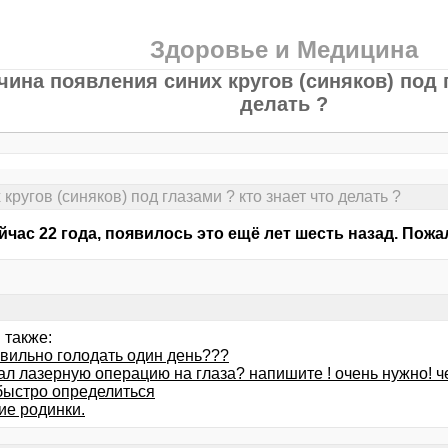
Здоровье и Медицина
чина появления синих кругов (синяков) под г
делать ?
ругов (синяков) под глазами ? кто знает что делать ?
йчас 22 года, появилось это ещё лет шесть назад. Пожа
 также:
авильно голодать один день???
ал лазерную операцию на глаза? напишите ! очень нужно! ч
быстро определиться
ие родинки.