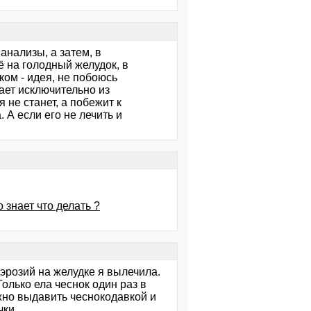
анализы, а затем, в
ё на голодный желудок, в
ком - идея, не побоюсь
нает исключительно из
 не станет, а побежит к
 А если его не лечить и
 знает что делать ?
 эрозий на желудке я вылечила.
олько ела чеснок один раз в
можно выдавить чеснокодавкой и
чки.