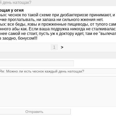
й день натощак?
щая у огня
ых: чеснок по такой схеме при дизбактериозе принимают, и 
чке проглатывать, ни запаха ни сильного жжения нет.
рых: все беды, язвы и прожженные пищеводы, от тупого са
нного абы как. Если ваша подружка никогда не сталкивалас
 нее самой не стоит, пусть уж к доктору идет, там ее "вылеча
 заодно, бонусом!!!
1
>