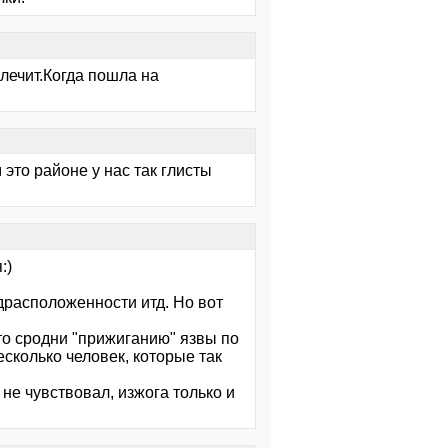
 лечит.Когда пошла на
м это районе у нас так глисты
:)
драсположенности итд. Но вот
о сродни "прижиганию" язвы по
есколько человек, которые так
е не чувствовал, изжога только и