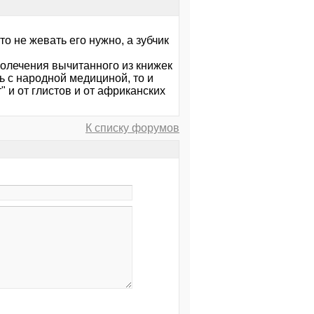
то не жевать его нужно, а зубчик
молечения вычитанного из книжек
ь с народной медициной, то и
т" и от глистов и от африканских
К списку форумов