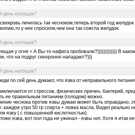
й день натощак?
свекровь лечилась так чесноком,теперь второй год желудок
копию,то у нее спросили,чем она так сожгла желудок.
й день натощак?
ющая у огня > А Вы-то нафига пробовали?))))))))))))) В како
и, что на подруг синхронно нападают?)))
й день натощак?
ди по сей день думают, что язва от неправильного питания
иключается от стрессов, физических причен, бактерий, пре
ть ее правильным питанием (голодом) можно.
ение чеснока против язвы думаю может быть оправдано, эт
: каждое утро 50 гр спирта + ложка масла. Видел реально н
ли язву ( с повышенной кислотностью).
тоже язва, вот пол года не ужинал - язвы нет. Хотя я итак е