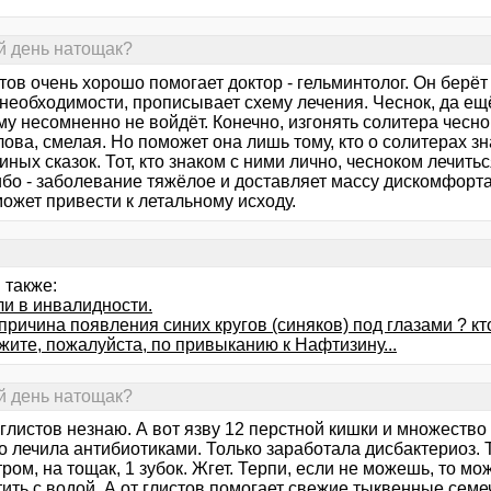
й день натощак?
тов очень хорошо помогает доктор - гельминтолог. Он берёт 
 необходимости, прописывает схему лечения. Чеснок, да ещ
му несомненно не войдёт. Конечно, изгонять солитера чесно
лова, смелая. Но поможет она лишь тому, кто о солитерах з
ных сказок. Тот, кто знаком с ними лично, чесноком лечиться
ибо - заболевание тяжёлое и доставляет массу дискомфорта.
ожет привести к летальному исходу.
 также:
ли в инвалидности.
причина появления синих кругов (синяков) под глазами ? кто
жите, пожалуйста, по привыканию к Нафтизину...
й день натощак?
глистов незнаю. А вот язву 12 перстной кишки и множество
о лечила антибиотиками. Только заработала дисбактериоз. Т
тром, на тощак, 1 зубок. Жгет. Терпи, если не можешь, то 
ить с водой. А от глистов помогает свежие тыквенные семе