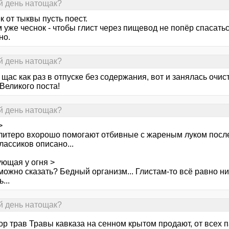
й день натощак?
 от тыквы пусть поест.
 уже чеснок - чтобы глист через пищевод не попёр спасатьс
но.
й день натощак?
 щас как раз в отпуске без содержания, вот и занялась очис
Великого поста!
й день натощак?
>
олитеро вхорошо помогают отбивные с жареным луком после
лассиков описано...
ующая у огня >
можно сказать? Бедный организм... Глистам-то всё равно ни
...
й день натощак?
ор трав Травы кавказа на сенном крытом продают, от всех 