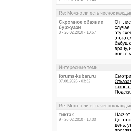
Re: Можно ли есть чеснок кажды
Скромное обаяние
От глис
буржуази
случае
8 - 26.02.2010 - 10:57
эту схе
этого с
бабушки
врачу, 
вовсе м
Интересные темы
forums-kuban.ru
Смотри
07.08.2026 - 03:32
Отказа
какова 
Подска
Re: Можно ли есть чеснок кажды
тиктак
Насчет 
9 - 26.02.2010 - 13:00
До этог
день, у
проглат