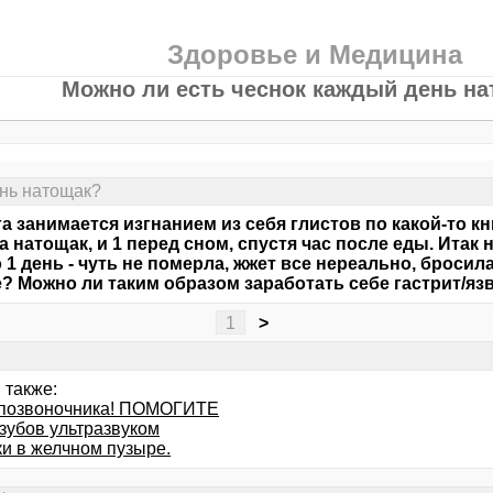
Здоровье и Медицина
Можно ли есть чеснок каждый день н
ень натощак?
а занимается изгнанием из себя глистов по какой-то кни
а натощак, и 1 перед сном, спустя час после еды. Итак
о 1 день - чуть не померла, жжет все нереально, бросил
? Можно ли таким образом заработать себе гастрит/яз
1
>
 также:
позвоночника! ПОМОГИТЕ
 зубов ультразвуком
и в желчном пузыре.