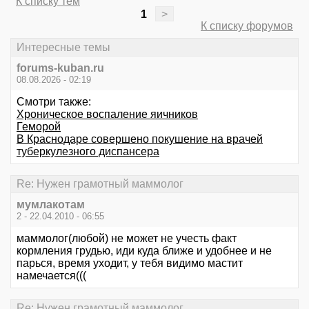
К списку тем
1
>
К списку форумов
Интересные темы
forums-kuban.ru
08.08.2026 - 02:19
Смотри также:
Хроническое воспаление яичников
Геморой
В Краснодаре совершено покушение на врачей
туберкулезного диспансера
Re: Нужен грамотный маммолог
мумлакотам
2 - 22.04.2010 - 06:55
маммолог(любой) не может не учесть факт
кормления грудью, иди куда ближе и удобнее и не
парься, время уходит, у тебя видимо мастит
намечается(((
Re: Нужен грамотный маммолог