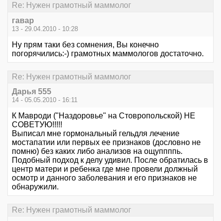
Re: Нужен грамотный маммолог
гавар
13 - 29.04.2010 - 10:28
Ну прям таки без сомнения, Вы конечно
погорячились:-) грамотных маммологов достаточно.
Re: Нужен грамотный маммолог
Дарья 555
14 - 05.05.2010 - 16:11
К Мавроди ("Наздоровье" на Стовропольской) НЕ
СОВЕТУЮ!!!!!
Выписал мне гормональный гельдля лечение
мостапатии или первых ее признаков (дословно не
помню) без каких либо анализов на ощуппппь.
Подобный подход к делу удивил. После обратилась в
центр матери и ребенка где мне провели должный
осмотр и данного заболевания и его признаков не
обнаружили.
Re: Нужен грамотный маммолог