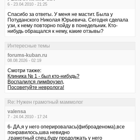
6 - 23.04.2010 - 21:25
Спасибо за ответы. У меня не мастит. Была у
Потуданского Николая Юрьевича. Сегодня сделала
узи, к нему повторно пойду в понедельник. Кто-
нибудь обращался к нему, какие отзывы?
Интересные темы
forums-kuban.ru
08.08.2026 - 02:19
Смотри также:
Клиника № 1 - был кто-нибудь?
Воспалился лимфоузел,
Посоветуйте невролога!
Re: Нужен грамотный маммолог
valensa
7 - 24.04.2010 - 17:24
6- ДА,я у него оперировалась(фиброаденома),все
понравилось,шва невидно
,грамотный спец,буду продолжать у него