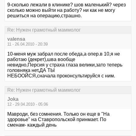
9-сколько лежали в клинике? шов маленький? через
сколько можно выйти на работу? ни как не могу
решиться на операцию,страшно.
Re: Нужен грамотный маммолог
valensa
11 - 26.04.2010 - 20:39
10-меня муж забрал после обеда,а опер.в 10,я не
работаю (декрет),шва вообще
невидно,Персия у страха глаза велики,зато теперь
головняка нет,ДА ТЫ
НЕБООЙСЯ,сначала проконсультируйся с ним.
Re: Нужен грамотный маммолог
Joka
12 - 29.04.2010 - 05:06
Мавроди, без сомнения. Только он еще в "На
здоровье" на Ставропольской принмает. По
сменам- каждый день