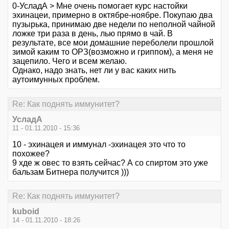
0-УсладА > Мне очень помогает курс настойки
эхинацеи, примерно в октябре-ноябре. Покупаю два
пузырька, принимаю две недели по неполной чайной
ложке три раза в день, лью прямо в чай. В
результате, все мои домашние переболели прошлой
зимой каким то ОРЗ(возможно и гриппом), а меня не
зацепило. Чего и всем желаю.
Однако, надо знать, нет ли у вас каких нить
аутоимунных проблем.
Re: Как поднять иммунитет?
УсладА
11 - 01.11.2010 - 15:36
10 - эхинацея и иммунал -эхинацея это что то
похожее?
9 хде ж овес то взять сейчас? А со спиртом это уже
бальзам Битнера получится )))
Re: Как поднять иммунитет?
kuboid
14 - 01.11.2010 - 18:26