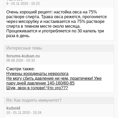
9 - 01.11.2010 - 15:23
Очень хороший рецепт: настойка овса на 75%
растворе спирта. Трава овса режется, прогоняется
через мясорубку и настаивается на 75% растворе
спирта в темном месте около месяца.
Процеживается и употребляется по 30 капель три
раза в день.
Интересные темы
forums-kuban.ru
08.08.2026 - 03:33
Смотри также:
Нужены координаты невролога
Не могу сбить давление ни чем, практичеки! Уже
пару дней давление 140-160/60-85
Шум, звон в голове! Что это???
Re: Как поднять иммунитет?
kuboid
10 - 01.11.2010 - 15:24