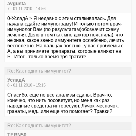
avgusta
7 - 01.11.2010 - 14:56
0-УсладА > Я недавно с этим сталкивалась. Для
начала
сдайте иммунограму
! И только потом врач-
иммунолог Вам (по результатам)обозначит схему
лечения. Дело в том (как мне доктор пояснила), что
не зная, какое звено иммунитета ослаблено, лечить
бесполезно. На пальцах поясню...у вас проблемы с
А, а вы принимате препараты, которые влияют на
Б...Итог - только время зря тратите....
Re: Как поднять иммунитет?
УсладА
8 - 01.11.2010 - 15:15
Спасибо, еще не все анализы сданы. Врач-то,
конечно, что нить посоветует, но меня как раз
народные средства интересуют. Лучок -чесночок,
гранаты, мед...или еще что помогает? Травки?
Re: Как поднять иммунитет?
TERN50