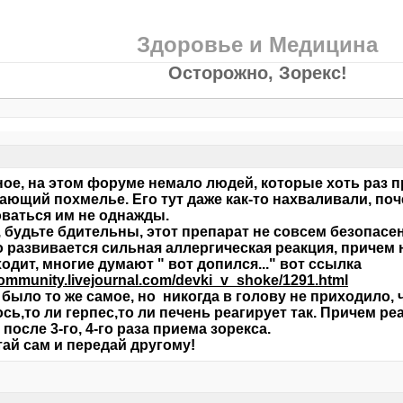
Здоровье и Медицина
Осторожно, Зорекс!
ое, на этом форуме немало людей, которые хоть раз п
ающий похмелье. Его тут даже как-то нахваливали, по
ваться им не однажды.
будьте бдительны, этот препарат не совсем безопасен
о развивается сильная аллергическая реакция, причем н
одит, многие думают " вот допился..." вот ссылка
community.livejournal.com/devki_v_shoke/1291.html
 было то же самое, но никогда в голову не приходило, ч
сь,то ли герпес,то ли печень реагирует так. Причем р
 после 3-го, 4-го раза приема зорекса.
ай сам и передай другому!