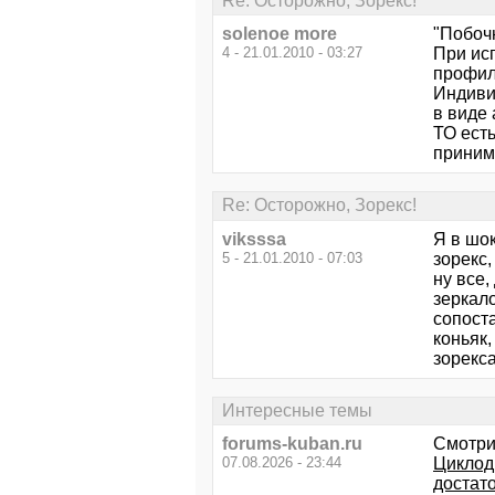
Re: Осторожно, Зорекс!
solenoe more
"Побоч
4 - 21.01.2010 - 03:27
При ис
профил
Индиви
в виде
ТО есть
принима
Re: Осторожно, Зорекс!
viksssa
Я в шок
5 - 21.01.2010 - 07:03
зорекс,
ну все,
зеркало
сопоста
коньяк,
зорекса
Интересные темы
forums-kuban.ru
Смотри
07.08.2026 - 23:44
Циклод
достат