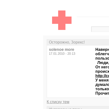
Осторожно, Зорекс!
solenoe more
Наверн
17.01.2010 - 20:13
облегч
пользо
Люди, 
От нег
происх
http://
У меня
думало
только
Прочит
К списку тем