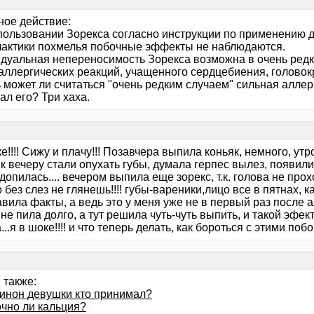
ное действие:
пользовании Зорекса согласно инструкции по применению д
актики похмелья побочные эффекты не наблюдаются.
дуальная непереносимость Зорекса возможна в очень редк
 аллергических реакций, учащенного сердцебиения, головок
 может ли считаться "очень редким случаем" сильная аллерг
л его? Три хаха.
е!!!! Сижу и плачу!!! Позавчера выпила коньяк, немного, у
 к вечеру стали опухать губы, думала герпес вылез, появили
 допилась.... вечером выпила еще зорекс, т.к. голова не прохо
 без слез не глянешь!!!! губы-вареники,лицо все в пятнах, к
вила факты, а ведь это у меня уже не в первый раз после а
 не пила долго, а тут решила чуть-чуть выпить, и такой эфект
...я в шоке!!!! и что теперь делать, как бороться с этими 
 также:
инон девушки кто принимал?
очно ли кальция?