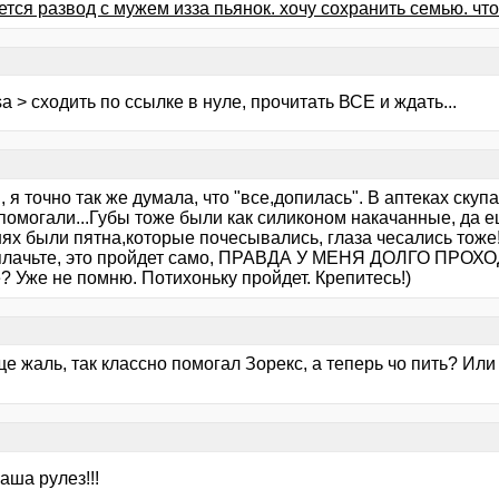
тся развод с мужем изза пьянок. хочу сохранить семью. что
sa > сходить по ссылке в нуле, прочитать ВСЕ и ждать...
 , я точно так же думала, что "все,допилась". В аптеках ску
помогали...Губы тоже были как силиконом накачанные, да е
нях были пятна,которые почесывались, глаза чесались тоже
плачьте, это пройдет само, ПРАВДА У МЕНЯ ДОЛГО ПРОХО
? Уже не помню. Потихоньку пройдет. Крепитесь!)
е жаль, так классно помогал Зорекс, а теперь чо пить? Или
аша рулез!!!