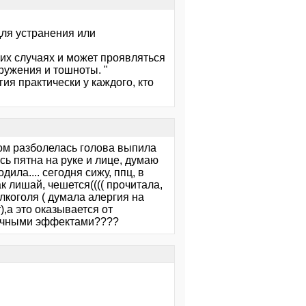
ля устранения или
их случаях и может проявляться
ружения и тошноты. "
ия практически у каждого, кто
тром разболелась голова выпила
сь пятна на руке и лице, думаю
дила.... сегодня сижу, ппц, в
ак лишай, чешется(((( прочитала,
лкоголя ( думала алергия на
),а это оказывается от
побочными эффектами????