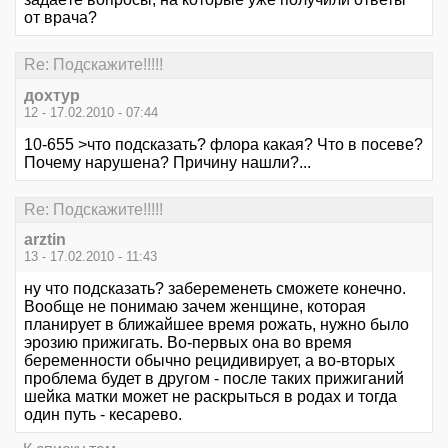
от врача?
Re: Подскажите!!!!!
дохтур
12 - 17.02.2010 - 07:44
10-655 >что подсказать? флора какая? Что в посеве?
Почему нарушена? Причину нашли?...
Re: Подскажите!!!!!
arztin
13 - 17.02.2010 - 11:43
ну что подсказать? забеременеть сможете конечно.
Вообще не понимаю зачем женщине, которая
планирует в ближайшее время рожать, нужно было
эрозию прижигать. Во-первых она во время
беременности обычно рецидивирует, а во-вторых
проблема будет в другом - после таких прижиганий
шейка матки может не раскрыться в родах и тогда
один путь - кесарево.