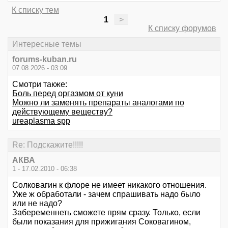
К списку тем
1
>
К списку форумов
Интересные темы
forums-kuban.ru
07.08.2026 - 03:09
Смотри также:
Боль перед оргазмом от куни
Можно ли заменять препараты аналогами по
действующему веществу?
ureaplasma spp
Re: Подскажите!!!!!
АКВА
1 - 17.02.2010 - 06:38
Солковагин к флоре не имеет никакого отношения.
Уже ж обработали - зачем спрашивать надо было
или не надо?
Забеременнеть сможете прям сразу. Только, если
были показания для прижигания Соковагином,