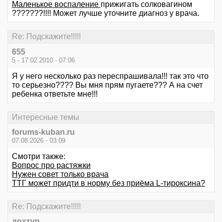
Маленькое воспаление
прижигать солковагином
???????!!!! Может лучше уточните диагноз у врача.
Re: Подскажите!!!!!
655
5 - 17.02.2010 - 07:06
Я у него несколько раз переспрашивала!!! так это что
то серьезно???? Вы мня прям пугаете??? А на счет
ребенка ответьте мне!!!
Интересные темы
forums-kuban.ru
07.08.2026 - 03:09
Смотри также:
Вопрос про растяжки
Нужен совет только врача
ТТГ может придти в норму без приёма L-тироксина?
Re: Подскажите!!!!!
дохтур