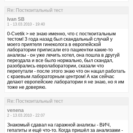
Re: Посткоитальный тест
Ivan SB
1 - 13.03.2010 - 19:40
0-Cvetik > не знаю именно, что с посткоитальным
тестом! 3 года назад был скандальный случай у
моего приятеля гинеколога в европейской
лаборатории приписали его пациентки какие-то
анализы - он уже лечить хотел, она пошла в другуй
перездала и все было нормально, был скандал,
разобрались евролаборатории, сказали что
перепутали - после этого знаю что он нацал работать
с краевым лабораторным центром! А как сейчас
делают европейские лаборатории я не знаю, но я им
тоже не доверяю.
Re: Посткоитальный тест
venena
2 - 13.03.2010 - 22:07
Знакомый сдавал на гаражной анализы - ВИЧ,
гепатиты и ещё что-то. Когда пришёл за анализами -