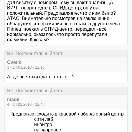
дал визитку с номером - ему выдают анализы ,А
ВИЧ, говорят едте в СПИД-центр, он у вас
положительный. Представляете, что с ним было?
АТАС! Внимательно посмотрев на заключение -
обнаружил, что фамилия не его там, а другого чела.
Пипец, поехал в СПИД-центр, перездал - всё
нормально, оказалось что просто перепутали
фамилии. Как вам?
Re: Посткоитальный тест
Cvetik
3 - 14.03.2010 - 12:16
А где все-таки сдать этот тест?
Re: Посткоитальный тест
made
4 - 14.03.2010 - 12:43
Предлогаю сходить в краевой лабораторный центр
сити лаб
инвитро
на здоровье