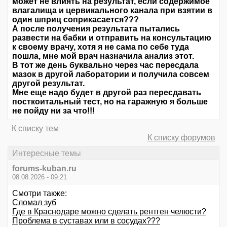
может не влиять на результат, если содержимое
влагалища и цервикального канала при взятии в
один шприц соприкасается???
А после получения результата пытались
развести на бабки и отправить на консультацию
к своему врачу, хотя я не сама по себе туда
пошла, мне мой врач назначила анализ этот.
В тот же день буквально через час пересдала
мазок в другой лаборатории и получила совсем
другой результат.
Мне еще надо будет в другой раз пересдавать
посткоитальный тест, но на гаражную я больше
не пойду ни за что!!!
К списку тем
К списку форумов
Интересные темы
forums-kuban.ru
08.08.2026 - 09:21
Смотри также:
Сломал зуб
Где в Краснодаре можно сделать рентген челюсти?
Проблема в суставах или в сосудах???