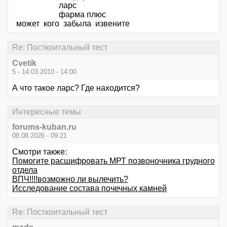
ларс
фарма плюс
может кого забыла извените
Re: Посткоитальный тест
Cvetik
5 - 14.03.2010 - 14:00
А что такое ларс? Где находится?
Интересные темы
forums-kuban.ru
08.08.2026 - 09:21
Смотри также:
Помогите расшифровать МРТ позвоночника грудного
отдела
ВПЧ!!!!возможно ли вылечить?
Исследование состава почечных камней
Re: Посткоитальный тест