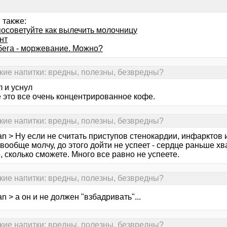
 также:
посоветуйте как вылечить молочницу
нт
бега - моржевание. Можно?
кие напитки: вредны, полезны, безвредны?
 и уснул
е это все очень концентрированное кофе.
кие напитки: вредны, полезны, безвредны?
n > Ну если не считать приступов стенокардии, инфарктов 
вообще молчу, до этого дойти не успеет - сердце раньше хв
, сколько сможете. Много все равно не успеете.
кие напитки: вредны, полезны, безвредны?
n > а он и не должен "взбадривать"...
кие напитки: вредны, полезны, безвредны?