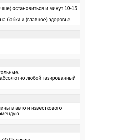
учше) остановиться и минут 10-15
на бабки и (главное) здоровье.
гольные..
ет абсолютно любой газированный
ины в авто и известкового
комендую.
ы))) Получше