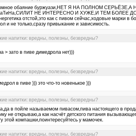
ромное обаяние буржуази,НЕТ Я НА ПОЛНОМ СЕРЬЁЗЕ,
ШаТиНа,СИЛИТ НЕ ИНТЕРЕСНО И ХУЖЕ,И ТЕМ БОЛЕЕ ДОР
нергетика отстой,это как с пивом сейчас,ходовые марки в б
ол и не только,сразу привыкание и зависимость.
кие напитки: вредны, полезны, безвредны?
а > зато в пиве димедрола нет)))
кие напитки: вредны, полезны, безвредны?
медрол в пиве ))) это что-то новенькое )))
кие напитки: вредны, полезны, безвредны?
Да,да в пойле называемом пивасом,пива настоящего в прода
ику не открываю,а как насчёт детского питания вызывающег
ту этой компашки,поинтересуйтесь у мамочек.
кие напитки: вредны, полезны, безвредны?