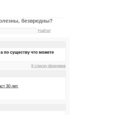
полезны, безвредны?
Найти!
 а по существу что можете
К списку форумов
т 30 лет.