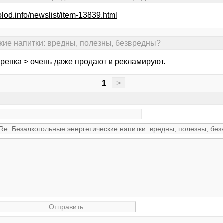
olod.info/newslist/item-13839.html
кие напитки: вредны, полезны, безвредны?
трепка > очень даже продают и рекламируют.
1
>