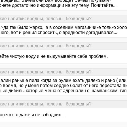
 вредны... Зачем они Вам вообще? Зачем покупали?
нете достаточно информации на эту тему. Почитайте...
кие напитки: вредны, полезны, безвредны?
 >да так было жарко, а в соседнем магазинчике только хол
чего, вот и решил спросить, о вредности догадывался...
кие напитки: вредны, полезны, безвредны?
пейте чистую воду и не выдумывайте себе проблем.
кие напитки: вредны, полезны, безвредны?
алин раньше пила когда за рулем ехать далеко и рано ( или
о время, но у меня потом сердце болит от него.перестала 
ные дибилы которые мешают адреналин с шампанским, типа п
кие напитки: вредны, полезны, безвредны?
он что то даже и не взбодрил...