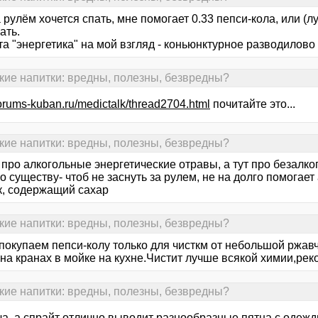
 рулём хочется спать, мне помогает 0.33 пепси-кола, или (л
ать.
та "энергетика" на мой взгляд - коньюнктурное разводилово 
кие напитки: вредны, полезны, безвредны?
/forums-kuban.ru/medictalk/thread2704.html
почитайте это...
кие напитки: вредны, полезны, безвредны?
 про алкогольные энергетические отравы, а тут про безалко
о существу- чтоб не заснуть за рулем, не на долго помога
к, содержащий сахар
кие напитки: вредны, полезны, безвредны?
покупаем пепси-колу только для чисткм от небольшой ржавч
 на кранах в мойке на кухне.Чистит лучше всякой химии,ре
кие напитки: вредны, полезны, безвредны?
ча, а спрайт отлично выводит разнообразные пятна с одежд