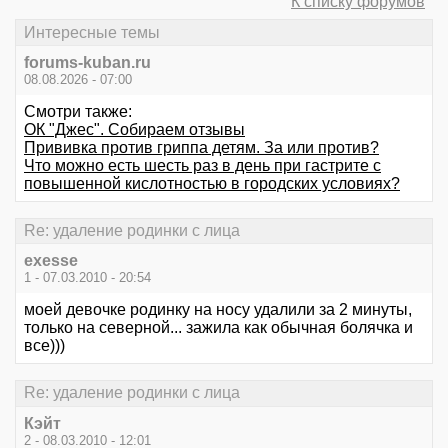
К списку форумов
Интересные темы
forums-kuban.ru
08.08.2026 - 07:00
Смотри также:
ОК "Джес". Собираем отзывы
Прививка против гриппа детям. За или против?
Что можно есть шесть раз в день при гастрите с
повышенной кислотностью в городских условиях?
Re: удаление родинки с лица
exesse
1 - 07.03.2010 - 20:54
моей девочке родинку на носу удалили за 2 минуты,
только на северной... зажила как обычная болячка и
все)))
Re: удаление родинки с лица
Кэйт
2 - 08.03.2010 - 12:01