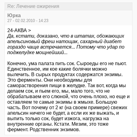
Re: Лечение ожирения
Юрка
27 - 02.02.2010 - 14:23
24-АКВА >
Да, кстати, доказано, что в штатах, обожающих
апельсиновый фреш натощак, сахарный диабет
гораздо чаще встречается... Потому что удар по
поджелудке мощнейший...
Конечно, ума палата пить сок. Сыроеды его не пьют.
Единственное, им кое какие болячки можно
вылечить. В сырых продуктах содержатся энзимы.
Это ферменты. Они необходимы для
саморастворения пищи в желудке. Так вот, когда мы
делаем сок, и пьем его, мы, мало того, что не
обрабатываем его слюной, что очень плохо, но еще и
оставляем те самые энзимы в жмыхе. Большую
часть. Вот почему от 2 кг (на своем примере) свежих
апельсин ничего не будет, а если их же выжать, и
выпить только сок, будет изжога, нагрузка на
внутренние органы. Кстати. Мезим, это тоже
фермент. Родственник энзимов.