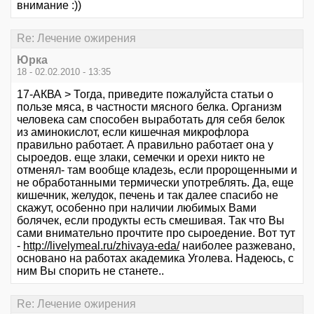
внимание :))
Re: Лечение ожирения
Юрка
18 - 02.02.2010 - 13:35
17-АКВА > Тогда, приведите пожалуйста статьи о
пользе мяса, в частности мясного белка. Организм
человека сам способен выработать для себя белок
из аминокислот, если кишечная микрофлора
правильно работает. А правильно работает она у
сыроедов. еще злаки, семечки и орехи никто не
отменял- там вообще кладезь, если пророщенными и
не обработанными термически употреблять. Да, еще
кишечник, желудок, печень и так далее спасибо не
скажут, особенно при наличии любимых Вами
болячек, если продукты есть смешивая. Так что Вы
сами внимательно прочтите про сыроедение. Вот тут
-
http://livelymeal.ru/zhivaya-eda/
наиболее разжевано,
основано на работах академика Уголева. Надеюсь, с
ним Вы спорить не станете..
Re: Лечение ожирения