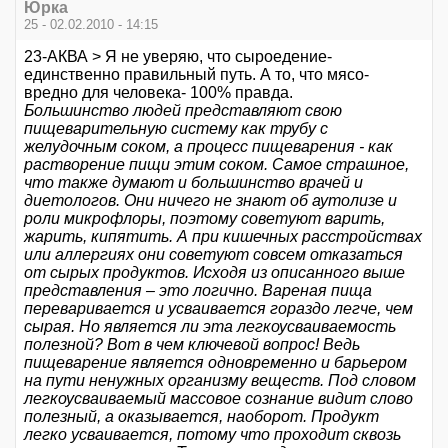
Юрка
25 - 02.02.2010 - 14:15
23-АКВА > Я не уверяю, что сыроедение-
единственно правильный путь. А то, что мясо-
вредно для человека- 100% правда.
Большинство людей представляют свою
пищеварительную систему как трубу с
желудочным соком, а процесс пищеварения - как
растворение пищи этим соком. Самое страшное,
что также думают и большинство врачей и
диетологов. Они ничего не знают об аутолизе и
роли микрофлоры, поэтому советуют варить,
жарить, кипятить. А при кишечных расстройствах
или аллергиях они советуют совсем отказаться
от сырых продуктов. Исходя из описанного выше
представления – это логично. Вареная пища
переваривается и усваивается гораздо легче, чем
сырая. Но является ли эта легкоусваиваемость
полезной? Вот в чем ключевой вопрос! Ведь
пищеварение является одновременно и барьером
на пути ненужных организму веществ. Под словом
легкоусваиваемый массовое сознание видит слово
полезный, а оказывается, наоборот. Продукт
легко усваивается, потому что проходит сквозь