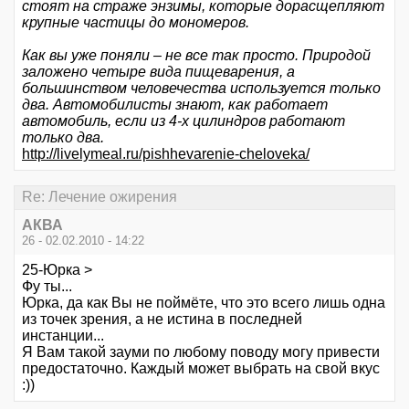
стоят на страже энзимы, которые дорасщепляют
крупные частицы до мономеров.
Как вы уже поняли – не все так просто. Природой
заложено четыре вида пищеварения, а
большинством человечества используется только
два. Автомобилисты знают, как работает
автомобиль, если из 4-х цилиндров работают
только два.
http://livelymeal.ru/pishhevarenie-cheloveka/
Re: Лечение ожирения
АКВА
26 - 02.02.2010 - 14:22
25-Юрка >
Фу ты...
Юрка, да как Вы не поймёте, что это всего лишь одна
из точек зрения, а не истина в последней
инстанции...
Я Вам такой зауми по любому поводу могу привести
предостаточно. Каждый может выбрать на свой вкус
:))