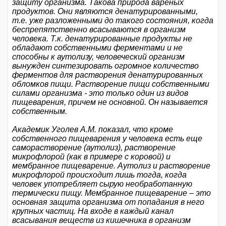
защиту организма. Такова природа вареных
продуктов. Они являются денатурированными,
т.е. уже разложенными до такого состояния, когда
беспрепятственно всасываются в организм
человека. Т.к. денатурированные продукты не
обладают собственными ферментами и не
способны к аутолизу, человеческий организм
вынужден синтезировать огромное количество
ферментов для растворения денатурированных
обломков пищи. Растворение пищи собственными
силами организма - это только один из видов
пищеварения, причем не основной. Он называется
собственным.
Академик Уголев А.М. показал, что кроме
собственного пищеварения у человека есть еще
саморастворение (аутолиз), растворение
микрофлорой (как в примере с коровой) и
мембранное пищеварение. Аутолиз и растворение
микрофлорой происходит лишь тогда, когда
человек употребляет сырую необработанную
термически пищу. Мембранное пищеварение – это
основная защита организма от попадания в него
крупных частиц. На входе в каждый канал
всасывания веществ из кишечника в организм