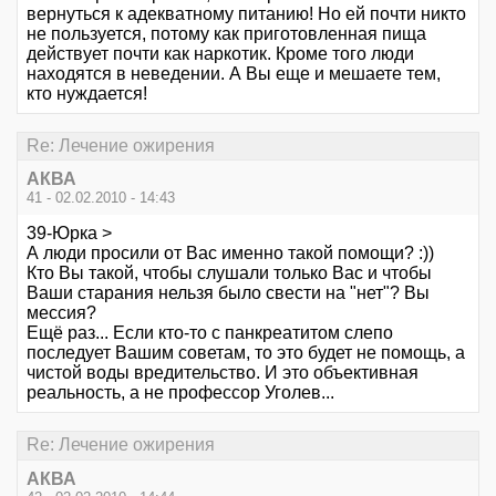
вернуться к адекватному питанию! Но ей почти никто
не пользуется, потому как приготовленная пища
действует почти как наркотик. Кроме того люди
находятся в неведении. А Вы еще и мешаете тем,
кто нуждается!
Re: Лечение ожирения
АКВА
41 - 02.02.2010 - 14:43
39-Юрка >
А люди просили от Вас именно такой помощи? :))
Кто Вы такой, чтобы слушали только Вас и чтобы
Ваши старания нельзя было свести на "нет"? Вы
мессия?
Ещё раз... Если кто-то с панкреатитом слепо
последует Вашим советам, то это будет не помощь, а
чистой воды вредительство. И это объективная
реальность, а не профессор Уголев...
Re: Лечение ожирения
АКВА