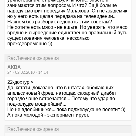
занимаются этим вопросом. И что? Ещё больше
народу смотрит передачу Малахова. Он не академик,
но у него есть целая передача на телевидении...
Начнём без разбору следовать этим советам?
Не хотите есть мясо - не ешьте. Но уверять, что мясо
вредно и сыроедение единственно правильный путь
существования человека, несколько
преждевременно :))
Re: Лечение ожирения
АКВА
24 - 02.02.2010 - 14:14
22-дохтур >
Да, кстати, доказано, что в штатах, обожающих
апельсиновый фреш натощак, сахарный диабет
гораздо чаще встречается... Потому что удар по
поджелудке мощнейший...
Но не вдолбишь же... пока поджелудка не полетит :))
А пока молодой - экспериментирует.
Re: Лечение ожирения