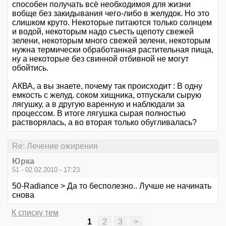
способен получать всё необходимоя для жизни
вобще без закидывания чего-либо в желудок. Но это
слишком круто. Некоторые питаются только солнцем
и водой, некоторым надо съесть щепоту свежей
зелени, некоторым много свежей зелени, некоторым
нужна термически обработанная растительная пища,
ну а некоторые без свинной отбивной не могут
обойтись.
АКВА, а вы знаете, почему так происходит : В одну
емкость с желуд. соком хищника, отпускали сырую
лягушку, а в другую варенную и наблюдали за
процессом. В итоге лягушка сырая полностью
растворялась, а во вторая только обугливалась?
Re: Лечение ожирения
Юрка
51 - 02.02.2010 - 17:23
50-Radiance > Да то бесполезно.. Лучше не начинать
снова
К списку тем
1
2
3
>