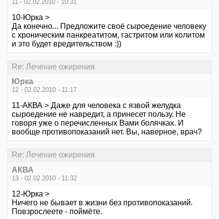
11 - 02.02.2010 - 10:31
10-Юрка >
Да конечно... Предложите своё сыроедение человеку
с хроническим панкреатитом, гастритом или колитом
и это будет вредительством :))
Re: Лечение ожирения
Юрка
12 - 02.02.2010 - 11:17
11-АКВА > Даже для человека с язвой желудка
сыроедение не навредит, а принесет пользу. Не
говоря уже о перечисленных Вами болячках. И
вообще противопоказаний нет. Вы, наверное, врач?
Re: Лечение ожирения
АКВА
13 - 02.02.2010 - 11:32
12-Юрка >
Ничего не бывает в жизни без противопоказаний.
Повзрослеете - поймёте.