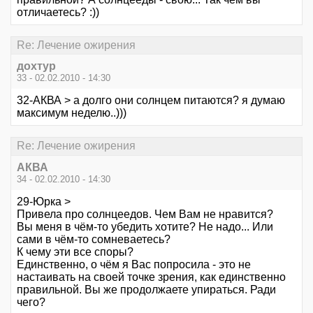
отличаетесь? :))
Re: Лечение ожирения
дохтур
33 - 02.02.2010 - 14:30
32-АКВА > а долго они солнцем питаются? я думаю
максимум неделю..)))
Re: Лечение ожирения
АКВА
34 - 02.02.2010 - 14:30
29-Юрка >
Привела про солнцеедов. Чем Вам не нравится?
Вы меня в чём-то убедить хотите? Не надо... Или
сами в чём-то сомневаетесь?
К чему эти все споры?
Единственно, о чём я Вас попросила - это не
настаивать на своей точке зрения, как единственно
правильной. Вы же продолжаете упираться. Ради
чего?