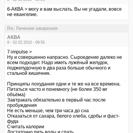
6-АКВА > могу и вам выслать. Вы не угадали, вовсе
не евангелие.
Re: Лечение ожирения
АКВА
9 - 02.02.2010 - 09:55
7-impulse >
Ну и совершенно напрасно. Сыроедение далеко не
всем подходит. Надо иметь лужёный желудок,
поджелудочную в два раза больше обычного и
стальной кишечник.
Принципы похудания одни и те же на все времена.
Питаться часто и понемногу (не более 350 мг
объёма)
Завтракать обязательно в первый час после
пробуждения
Не есть меньше, чем три часа до сна
Отказаться от сахара, белого хлеба, сдобы и фаст-
фуда
Считать калории
Достаточно пить воды и спать.