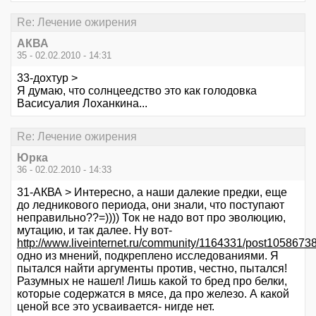
Re: Лечение ожирения
АКВА
35 - 02.02.2010 - 14:31
33-дохтур >
Я думаю, что солнцеедство это как голодовка
Васисуалия Лоханкина...
Re: Лечение ожирения
Юрка
36 - 02.02.2010 - 14:33
31-АКВА > Интересно, а наши далекие предки, еще
до ледникового периода, они знали, что поступают
неправильно??=)))) Ток не надо вот про эволюцию,
мутацию, и так далее. Ну вот-
http://www.liveinternet.ru/community/1164331/post1058673
одно из мнений, подкреплено исследованиями. Я
пытался найти аргументы против, честно, пытался!
Разумных не нашел! Лишь какой то бред про белки,
которые содержатся в мясе, да про железо. А какой
ценой все это усваивается- нигде нет.