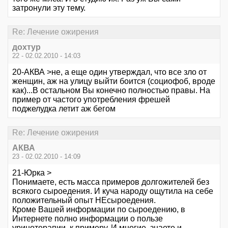
затронули эту тему.
Re: Лечение ожирения
дохтур
22 - 02.02.2010 - 14:03
20-АКВА >не, а еще один утверждал, что все зло от
женщин, аж на улицу выйти боится (социофоб, вроде
как)...В остальном Вы конечно полностью правы. На
пример от частого употребления фрешей
поджелудка летит аж бегом
Re: Лечение ожирения
АКВА
23 - 02.02.2010 - 14:09
21-Юрка >
Понимаете, есть масса примеров долгожителей без
всякого сыроедения. И куча народу ощутила на себе
положительный опыт НЕсыроедения.
Кроме Вашей информации по сыроедению, в
Интернете полно информации о пользе
уринотерапии, к примеру. И многие, знаете и,