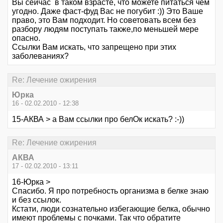
Вы сейчас в таком взрасте, что можете питаться чем
угодно. Даже фаст-фуд Вас не погубит :)) Это Ваше
право, это Вам подходит. Но советовать всем без
разбору людям поступать также,по меньшей мере
опасно.
Ссылки Вам искать, что запрещено при этих
заболеваниях?
Re: Лечение ожирения
Юрка
16 - 02.02.2010 - 12:38
15-АКВА > а Вам ссылки про белОк искать? :-))
Re: Лечение ожирения
АКВА
17 - 02.02.2010 - 13:11
16-Юрка >
Спасибо. Я про потребность организма в белке знаю
и без ссылок.
Кстати, люди сознательно избегающие белка, обычно
имеют проблемы с почками. Так что обратите