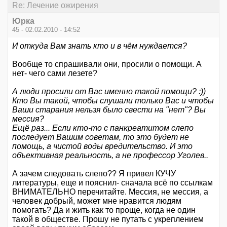
Re: Лечение ожирения
Юрка
45 - 02.02.2010 - 14:52
И откуда Вам знать кто и в чём нуждается?
Вообще то спрашивали они, просили о помощи. А
нет- чего сами лезете?
А люди просили от Вас именно такой помощи? :))
Кто Вы такой, чтобы слушали только Вас и чтобы
Ваши старания нельзя было свести на "нет"? Вы
мессия?
Ещё раз... Если кто-то с панкреатитом слепо
последует Вашим советам, то это будет не
помощь, а чистой воды вредительство. И это
объективная реальность, а не профессор Уголев..
А зачем следовать слепо?? Я привел КУЧУ
литературы, еще и пояснил- сначала всё по ссылкам
ВНИМАТЕЛЬНО перечитайте. Мессия, не мессия, а
человек добрый, может мне нравится людям
помогать? Да и жить как то проще, когда не один
такой в обществе. Прошу не путать с укреплением