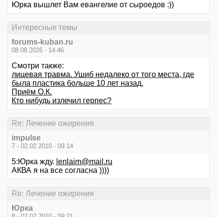
Юрка вышлет Вам евангелие от сыроедов :))
Интересные темы
forums-kuban.ru
08.08.2026 - 14:46
Смотри также:
лицевая травма. Ушиб недалеко от того места, где
была пластика больше 10 лет назад.
Приём О.К.
Кто нибудь излечил герпес?
Re: Лечение ожирения
impulse
7 - 02.02.2010 - 09:14
5:Юрка жду.
lenlaim@mail.ru
АКВА я на все согласна ))))
Re: Лечение ожирения
Юрка
8 - 02.02.2010 - 09:21