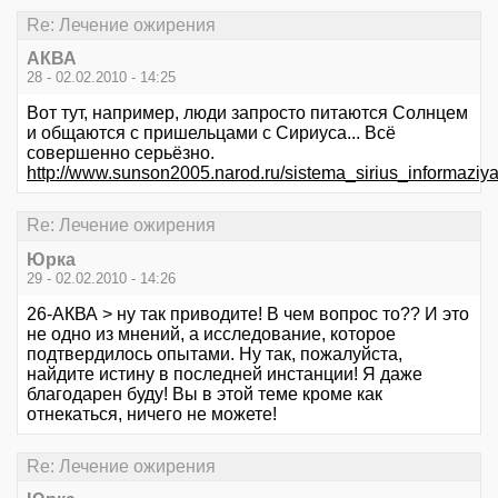
Re: Лечение ожирения
АКВА
28 - 02.02.2010 - 14:25
Вот тут, например, люди запросто питаются Солнцем
и общаются с пришельцами с Сириуса... Всё
совершенно серьёзно.
http://www.sunson2005.narod.ru/sistema_sirius_informaziya
Re: Лечение ожирения
Юрка
29 - 02.02.2010 - 14:26
26-АКВА > ну так приводите! В чем вопрос то?? И это
не одно из мнений, а исследование, которое
подтвердилось опытами. Ну так, пожалуйста,
найдите истину в последней инстанции! Я даже
благодарен буду! Вы в этой теме кроме как
отнекаться, ничего не можете!
Re: Лечение ожирения