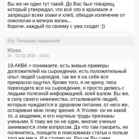
Вы же не один тут такой. До Вас был товарищ,
который утверждал, что всё зло в крахмале и
запрещал всем злаки и хлеб, обещая излечение от
онкологии и вечную жизнь...
Короче, каждый по своему с ума сходит :))
Re: Лечение ожирения
Юрка
21 - 02.02.2010 - 14:01
19-АКВА > понимаете, есть живые примеры
долгожителей на сыроедении, есть положительный
опыт людей сыроедов, так же я на себе все
прекрасно ощутил. Кроме того, я не кричу, типа
переходите все на сыроедение, я просто делюсь с
людьми полезной информацией, коей валом. Вы же,
в силу своего невежества, отталкиваете людей,
которые нуждаются в здоровом питании, от него же,
оспаривая мою точку зрения. А Уголев- он не какой
то, а академик, и его научные труды признаны
учеными. К тому же он не один, многие ученые
занимаются этим вопросом. Да что там говорить, не
поленитесь, поищите в поисковиках статьи о пользе
того же мяса. И в студию их. Раз уж Вы сами