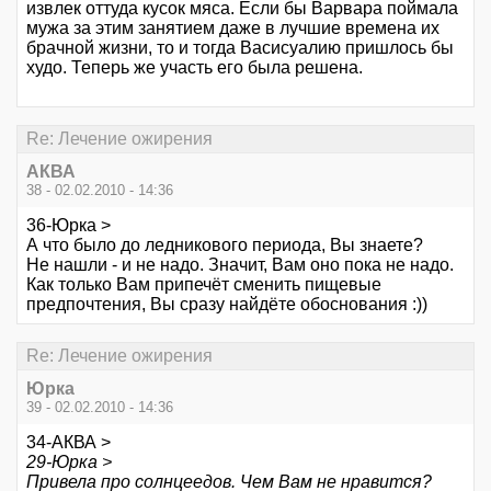
извлек оттуда кусок мяса. Если бы Варвapa поймала
мужа за этим занятием даже в лучшие времена их
брачной жизни, то и тогда Васисуалию пришлось бы
худо. Теперь же участь его была решена.
Re: Лечение ожирения
АКВА
38 - 02.02.2010 - 14:36
36-Юрка >
А что было до ледникового периода, Вы знаете?
Не нашли - и не надо. Значит, Вам оно пока не надо.
Как только Вам припечёт сменить пищевые
предпочтения, Вы сразу найдёте обоснования :))
Re: Лечение ожирения
Юрка
39 - 02.02.2010 - 14:36
34-АКВА >
29-Юрка >
Привела про солнцеедов. Чем Вам не нравится?