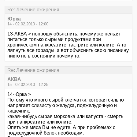
Re: Лечение ожирения
Юрка
14 - 02.02.2010 - 12:00
13-АКВА > попрошу объяснить, почему же нельзя
питаться только сырыми продуктами при
хроническом панкреатите, гастрите или колите. А то
ляпнуть все горазды, а вот объяснить свою писанину
никто не в состоянии почему то.
Re: Лечение ожирения
АКВА
15 - 02.02.2010 - 12:25
14-Юрка >
Потому что много сырой клетчатки, которая сильно
напрягает слизистую желудка, поджелудочную и
кишечник.
какая-нибудь сырая морковка или капуста - смерть
при панкреатите или колите.
Опять же мяса Вы не едите. А при проблемах с
поджелудочной белок необходим.