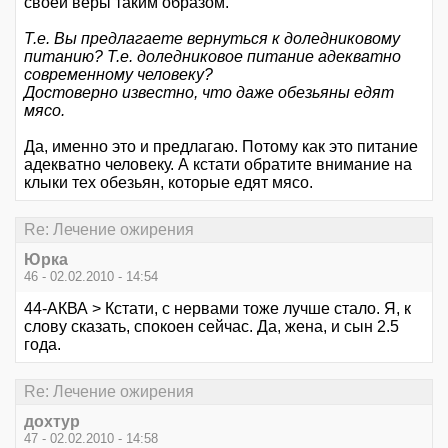
своей веры таким образом.
Т.е. Вы предлагаете вернуться к доледниковому
питанию? Т.е. доледниковое питание адекватно
современному человеку?
Достоверно известно, что даже обезьяны едят
мясо.
Да, именно это и предлагаю. Потому как это питание
адекватно человеку. А кстати обратите внимание на
клыки тех обезьян, которые едят мясо.
Re: Лечение ожирения
Юрка
46 - 02.02.2010 - 14:54
44-АКВА > Кстати, с нервами тоже лучше стало. Я, к
слову сказать, спокоен сейчас. Да, жена, и сын 2.5
года.
Re: Лечение ожирения
дохтур
47 - 02.02.2010 - 14:58