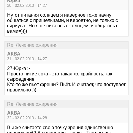
Юрка
30 - 02.02.2010 - 14:27
Ну, от питания солнцем я наверное тоже начну
общаться с пришельцами, и вероятно, не только с
сириуса.. Но я не питаюсь с солнцем, и общаюсь с
вами=))))
Re: Лечение ожирения
АКВА
31 - 02.02.2010 - 14:27
27-Юрка >
Просто питие сока - это такая же крайность, как
сыроедение.
Кто-то же пьёт фреши? Пьёт. И считает, что поступает
правильно :))
Re: Лечение ожирения
АКВА
32 - 02.02.2010 - 14:28
Вы же считаете свою точку зрения единственно
правильной? А солнцееды - свою... Так чем вы