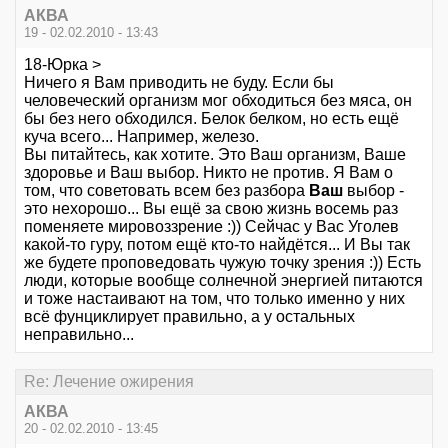
АКВА
19 - 02.02.2010 - 13:43
18-Юрка >
Ничего я Вам приводить не буду. Если бы
человеческий организм мог обходиться без мяса, он
бы без него обходился. Белок белком, но есть ещё
куча всего... Например, железо.
Вы питайтесь, как хотите. Это Ваш организм, Ваше
здоровье и Ваш выбор. Никто не против. Я Вам о
том, что советовать всем без разбора
Ваш
выбор -
это нехорошо... Вы ещё за свою жизнь восемь раз
поменяете мировоззрение :)) Сейчас у Вас Уголев
какой-то гуру, потом ещё кто-то найдётся... И Вы так
же будете проповедовать чужую точку зрения :)) Есть
люди, которые вообще солнечной энергией питаются
и тоже настаивают на том, что только именно у них
всё фунциклирует правильно, а у остальных
неправильно...
Re: Лечение ожирения
АКВА
20 - 02.02.2010 - 13:45