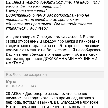
Вы меня в чём-то убедить хотите? Не надо... Или
сами в чём-то сомневаетесь?
К чему эти все споры?
Единственно, о чём я Вас попросила - это не
настаивать на своей точке зрения, как
единственно правильной. Вы же продолжаете
упираться. Ради чего?
А я уже говорил. Я людям помочь хотел. А Вы же
своим откровенным бредом про белки и панкреатит
сводите мои старания на нет. Эт хорошо, если люди
послушают меня, а не Ваши советы. Я не собираюсь
Вас ни в чем убеждать, я лишь хочу, чтобы вы свои
вы..ры подкрепляли ДОКАЗАННЫМИ НАУЧНЫМИ
ФАКТАМИ!
Re: Лечение ожирения
Юрка
40 - 02.02.2010 - 14:42
38-АКВА > Достоверно известно, что человек
научился разводить огонь во время ледникового
периода, потому и выжил. Да, благодаря мясу тоже.
Но это время прошло, и теперь есть возможность