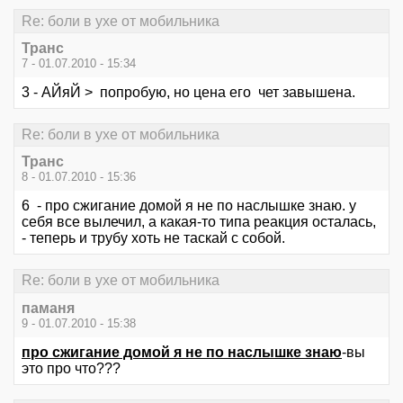
Re: боли в ухе от мобильника
Транс
7 - 01.07.2010 - 15:34
3 - АЙяЙ > попробую, но цена его чет завышена.
Re: боли в ухе от мобильника
Транс
8 - 01.07.2010 - 15:36
6 - про сжигание домой я не по наслышке знаю. у
себя все вылечил, а какая-то типа реакция осталась,
- теперь и трубу хоть не таскай с собой.
Re: боли в ухе от мобильника
паманя
9 - 01.07.2010 - 15:38
про сжигание домой я не по наслышке знаю
-вы
это про что???