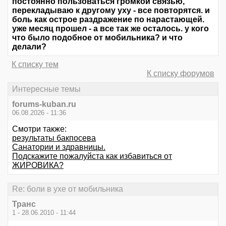
постоянно пользоваться громкой связью,
перекладываю к другому уху - все повторятся. и
боль как острое раздражение по нарастающей.
уже месяц прошел - а все так же осталось. у кого
что было подобное от мобильника? и что
делали?
К списку тем
К списку форумов
Интересные темы
forums-kuban.ru
06.08.2026 - 11:36
Смотри также:
результаты бакпосева
Санатории и здравницы.
Подскажите пожалуйста как избавиться от
ЖИРОВИКА?
Re: боли в ухе от мобильника
Транс
1 - 28.06.2010 - 11:44