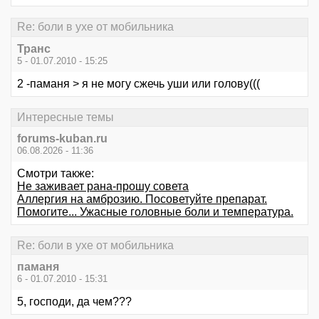
Re: боли в ухе от мобильника
Транс
5 - 01.07.2010 - 15:25
2 -паманя > я не могу сжечь уши или голову(((
Интересные темы
forums-kuban.ru
06.08.2026 - 11:36
Смотри также:
Не заживает рана-прошу совета
Аллергия на амброзию. Посоветуйте препарат.
Помогите... Ужасные головные боли и температура.
Re: боли в ухе от мобильника
паманя
6 - 01.07.2010 - 15:31
5, господи, да чем???