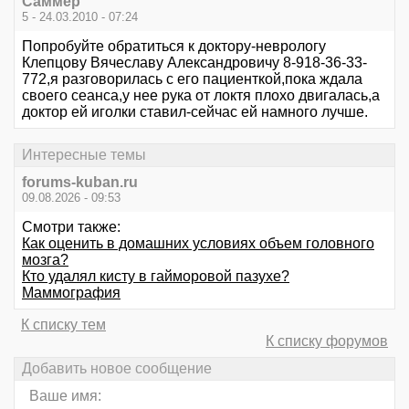
Саммер
5 - 24.03.2010 - 07:24
Попробуйте обратиться к доктору-неврологу
Клепцову Вячеславу Александровичу 8-918-36-33-
772,я разговорилась с его пациенткой,пока ждала
своего сеанса,у нее рука от локтя плохо двигалась,а
доктор ей иголки ставил-сейчас ей намного лучше.
Интересные темы
forums-kuban.ru
09.08.2026 - 09:53
Смотри также:
Как оценить в домашних условиях объем головного
мозга?
Кто удалял кисту в гайморовой пазухе?
Маммография
К списку тем
К списку форумов
Добавить новое сообщение
Ваше имя: