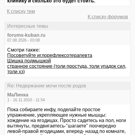
клинику и сколько это будет стоить.
К списку тем
К списку форумов
Интересные темы
forums-kuban.ru
07.08.2026 - 03:08
Смотри также:
Посоветуйте иглорефлексотерапевта
Шишка подмышкой
странное состояние (толи простуда, толи упадок сил,
толи хз)
Re: Недержание мочи после родов
МаЛинка
1 - 16.11.2010 - 11:54
Пока собираете инфу, поделайте простое
упражнение, укрепляющее нужные мышцы:
хождение на ягодицах. Просто садитесь на пол, ноги
вытянуты, предвигаетесь-"шагаете" поочередно
левой-правой ягодицами, вперед- назад по комнате,