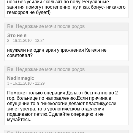
ноги без усилий скользят по полу. Регулярные
занятия помогут постепенно, ну и как бонус- никакого
геморроя не будет!)
Re: Недержание мочи после родов
Это не я
2 - 16.11.2010 - 12:24
неужели ни один врач упражнения Кегеля не
советовал?
Re: Недержание мочи после родов
Nadinmagic
3 - 16.11.2010 - 12:29
Поможет только операция.Делают бесплатно во 2
гор. больнице по направлению.Если причина в
опущении,то в гинекологии делают пластику,если
зияет уретра, то в урологическом отделении
подшивают петлю.Сделайте операцию и не
мучайтесь.