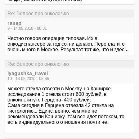
Re: Вопрос про онкологию
гавар
9 - 14.05.2010 - 08:31
Честно говоря операция типовая. Их в
онкодиспансере за год сотни делают. Переплатите
очень много в Москве. Результат тот же, что и здесь.
Re: Вопрос про онкологию
lyagushka_travel
10 - 14.05.2010 - 08:45
можете стекла отвезти в Москву, на Каширке
исследование 1 стекла стоит 600 рублей, в
онкоинституте Герцена- 400 рублей.
Сама сегодня в Герцена отвезла 42 стекла на
гистологию... Единственно, чем мне не
рекомендовали Каширку- там все идет потоком, то
есть индивидуального отношения почти нет.