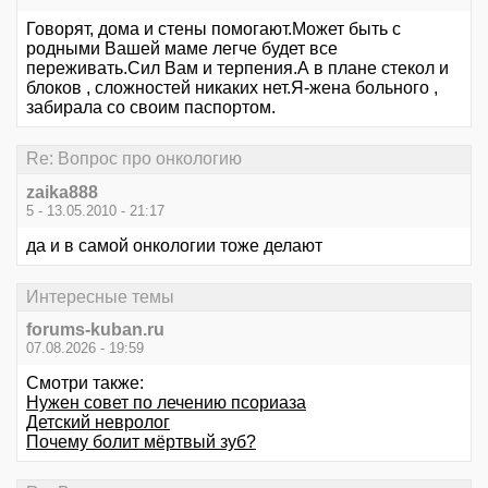
Говорят, дома и стены помогают.Может быть с
родными Вашей маме легче будет все
переживать.Сил Вам и терпения.А в плане стекол и
блоков , сложностей никаких нет.Я-жена больного ,
забирала со своим паспортом.
Re: Вопрос про онкологию
zaika888
5 - 13.05.2010 - 21:17
да и в самой онкологии тоже делают
Интересные темы
forums-kuban.ru
07.08.2026 - 19:59
Смотри также:
Нужен совет по лечению псориаза
Детский невролог
Почему болит мёртвый зуб?