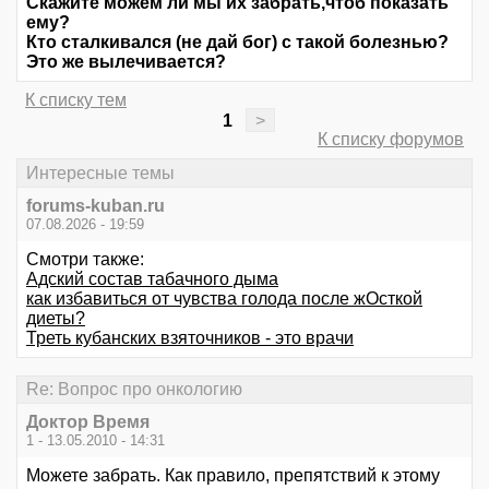
Скажите можем ли мы их забрать,чтоб показать
ему?
Кто сталкивался (не дай бог) с такой болезнью?
Это же вылечивается?
К списку тем
1
>
К списку форумов
Интересные темы
forums-kuban.ru
07.08.2026 - 19:59
Смотри также:
Адский состав табачного дыма
как избавиться от чувства голода после жОсткой
диеты?
Треть кубанских взяточников - это врачи
Re: Вопрос про онкологию
Доктор Время
1 - 13.05.2010 - 14:31
Можете забрать. Как правило, препятствий к этому