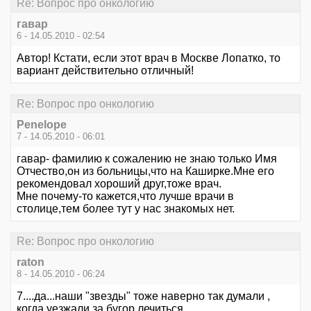
Re: Вопрос про онкологию
гавар
6 - 14.05.2010 - 02:54
Автор! Кстати, если этот врач в Москве Лопатко, то
вариант действительно отличный!
Re: Вопрос про онкологию
Penelope
7 - 14.05.2010 - 06:01
гавар- фамилию к сожалению не знаю только Имя
Отчество,он из больницы,что на Каширке.Мне его
рекомендовал хороший друг,тоже врач.
Мне почему-то кажется,что лучше врачи в
столице,тем более тут у нас знакомых нет.
Re: Вопрос про онкологию
raton
8 - 14.05.2010 - 06:24
7....да...наши "звезды" тоже наверно так думали ,
когда уезжали за бугор лечиться