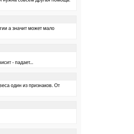
ргии а значит может мало
сит - падает...
веса один из признаков. От