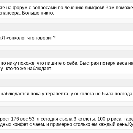
ьте на форум с вопросами по лечению лимфом! Вам поможет
спансера. Больше никто.
аЯ >онколог что говорит?
по нику похоже, что пишите о себе. Быстрая потеря веса н
у, кто-то же наблюдает.
 наблюдается пока у терапевта, у онколога не была полгода
рост 176 вес 53. я сегодня съела 3 котлеты. 100гр риса. та
дных конфет с чаем. и примерно столько ем каждый день.К