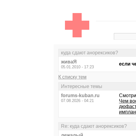
куда сдают анорексиков?
живаЯ
если ч
05.01.2010 - 17:23
К списку тем
Интересные темы
forums-kuban.ru
Смотри
07.08.2026 - 04:21
Чем во
дюфас
имплан
Re: куда сдают анорексиков?
лежалый