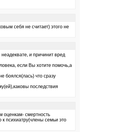
ковым себя не считает) этого не
в неадеквате, и причинит вред
ловека, если Вы хотите помочь,а
е боялся(лась) что сразу
му(ей),каковы последствия
м оценкам- смертность
о к психиатру(члены семьи это