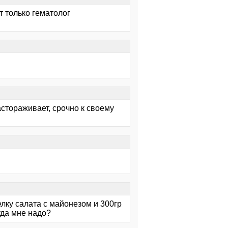
 только гематолог
астораживает, срочно к своему
релку салата с майонезом и 300гр
уда мне надо?