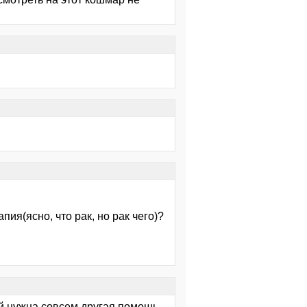
ия(ясно, что рак, но рак чего)?
й нужна совсем другая помощь.