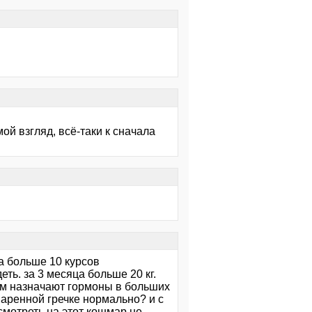
ой взгляд, всё-таки к сначала
ла больше 10 курсов
еть. за 3 месяца больше 20 кг.
ым назначают гормоны в больших
варенной гречке нормально? и с
 смотреть на этот кошмар не