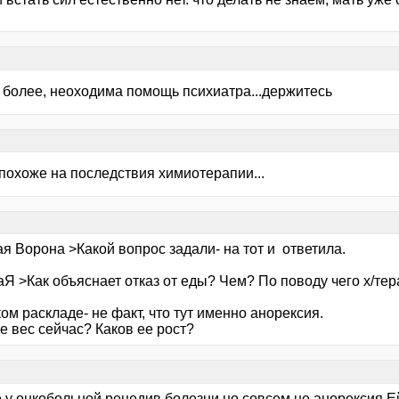
м более, неоходима помощь психиатра...держитесь
 похоже на последствия химиотерапии...
я Ворона >Какой вопрос задали- на тот и ответила.
Я >Как объяснает отказ от еды? Чем? По поводу чего х/терап
ом раскладе- не факт, что тут именно анорексия.
е вес сейчас? Каков ее рост?
 у онкобольной рецедив болезни,но совсем не анорексия.Е