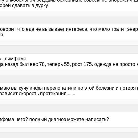
орей сдавать в дурку.
говорит что еда не вызывает интереса, что мало тратит эне
ся
з - лимфома
а назад был вес 78, теперь 55, рост 175. одежда не просто ви
умаю вы кучу инфы перелопатили по этой болезни и потеря 
зависит скорость протекания.......
имфома чего? полный диагноз можете написать?