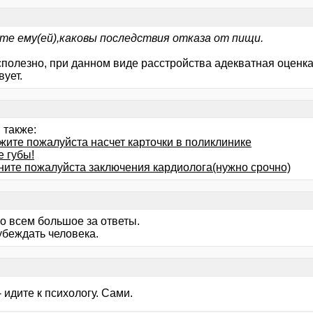
те ему(ей),каковы последствия отказа от пищи.
сполезно, при данном виде расстройства адекватная оценка
вует.
 также:
жите пожалуйста насчет карточки в поликлинике
 губы!
ните пожалуйста заключения кардиолога(нужно срочно)
о всем большое за ответы.
убеждать человека.
- идите к психологу. Сами.