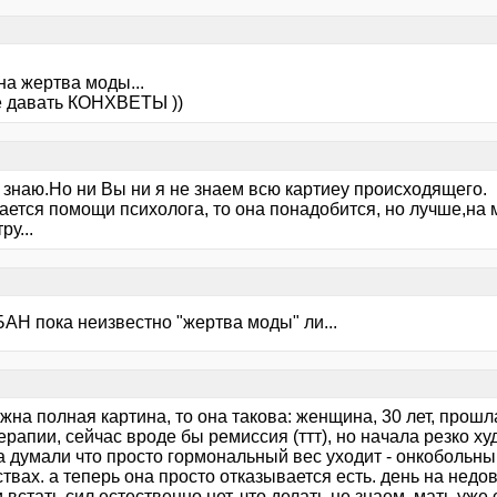
на жертва моды...
е давать КОНХВЕТЫ ))
 знаю.Но ни Вы ни я не знаем всю картиеу происходящего.
ается помощи психолога, то она понадобится, но лучше,на м
ру...
АН пока неизвестно "жертва моды" ли...
жна полная картина, то она такова: женщина, 30 лет, прош
рапии, сейчас вроде бы ремиссия (ттт), но начала резко худ
а думали что просто гормональный вес уходит - онкобольн
твах. а теперь она просто отказывается есть. день на недо
 встать сил естественно нет. что делать не знаем, мать уже