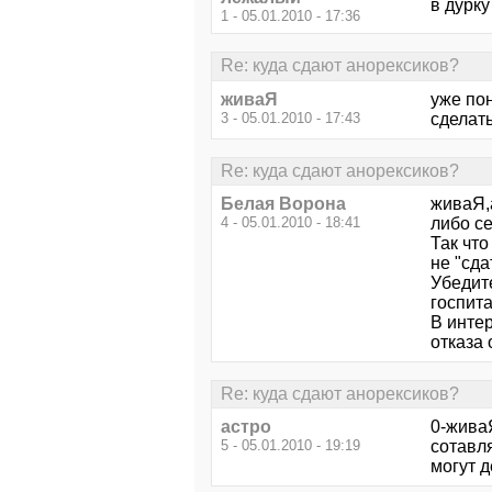
в дурку
1 - 05.01.2010 - 17:36
Re: куда сдают анорексиков?
живаЯ
уже пон
3 - 05.01.2010 - 17:43
сделат
Re: куда сдают анорексиков?
Белая Ворона
живаЯ,а
4 - 05.01.2010 - 18:41
либо с
Так что
не "сда
Убедите
госпит
В инте
отказа 
Re: куда сдают анорексиков?
астро
0-жива
5 - 05.01.2010 - 19:19
сотавля
могут д