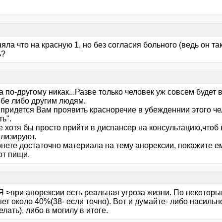
яла что на красную 1, но без согласия больного (ведь он та
ь?
 по-другому никак...Разве только человек уж совсем будет 
ебе либо другим людям.
 придется Вам проявить красноречие в убежденнии этого че
ть".
 хотя бы просто прийти в диспансер на консультацию,чтоб н
ализируют.
рнете достаточно материала на тему анорексии, покажите е
от пищи.
Я >при анорексии есть реальная угроза жизни. По некоторы
ет около 40%(38- если точно). Вот и думайте- либо насильн
елать), либо в могилу в итоге.