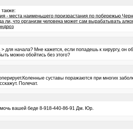
 также:
ия - места наименьшего произрастания по побережью Черн
да ли, что организм человека может сам вырабатывать алко
ондроз
 > для начала? Мне кажется, если попадешь к хирургу, он о
быть можно обойтись без этого?
оперирует.Коленные суставы поражаются при многих заболе
скажут. Полечат.
омочь вашей беде 8-918-440-86-91 Дм. Юр.