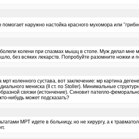
 помогает наружно настойка красного мухомора или "грибн
 болели колени при спазмах мышц в стопе. Муж делал мне м
ошло, без всяких лекарств. Попробуйте разомните ножки и 
а мрт коленного сустава, вот заключение: мр картина деге
диального мениска (II ст. по Stoller). Минимальные структ
образной связки (истончение). Синовит пателло-феморально
 кто-нибудь может подсказать?
ьтатами МРТ идете в больницу, но не хирургу, а к травматол
т.