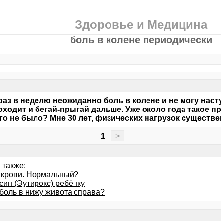
Здоровье и Медицина
боль в колене периодически
 раз в неделю неожиданно боль в колене и не могу насту
оходит и бегай-прыгай дальше. Уже около года такое пр
ого не было? Мне 30 лет, физических нагрузок существе
1
>
 также:
 крови. Нормальный?
син (Эутирокс) ребёнку
 боль в нижу живота справа?