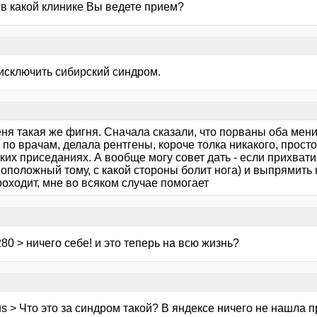
 в какой клинике Вы ведете прием?
исключить сибирский синдром.
еня такая же фигня. Сначала сказали, что порваны оба мени
по врачам, делала рентгены, короче толка никакого, прост
ких приседаниях. А вообще могу совет дать - если прихватил
воположный тому, с какой стороны болит нога) и выпрямить
оходит, мне во всяком случае помогает
80 > ничего себе! и это теперь на всю жизнь?
s > Что это за синдром такой? В яндексе ничего не нашла пр