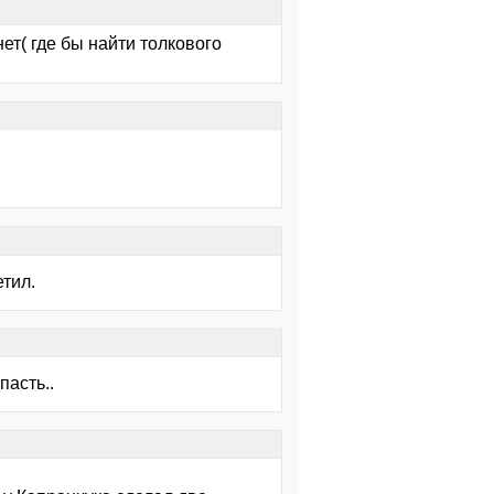
нет( где бы найти толкового
етил.
пасть..