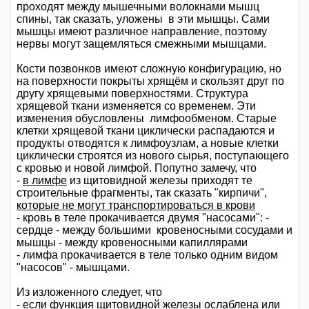
проходят между мышечными волокнами мышц
спины, так сказать, уложены в эти мышцы. Сами
мышцы имеют различное направление, поэтому
нервы могут защемляться смежными мышцами.
Кости позвонков имеют сложную конфигурацию, но
на поверхности покрыты хрящём и скользят друг по
другу хрящевыми поверхностями. Структура
хрящевой ткани изменяется со временем. Эти
изменения обусловлены лимфообменом. Старые
клетки хрящевой ткани циклически распадаются и
продукты отводятся к лимфоузлам, а новые клетки
циклически строятся из нового сырья, поступающего
с кровью и новой лимфой. Попутно замечу, что
-
в лимфе
из щитовидной железы приходят те
строительные фрагменты, так сказать "кирпичи",
которые не могут транспортироваться в крови
- кровь в теле прокачивается двумя "насосами": -
сердце - между большими кровеносными сосудами и
мышцы - между кровеносными капиллярами
- лимфа прокачивается в теле только одним видом
"насосов" - мышцами.
Из изложенного следует, что
- если функция щитовидной железы ослаблена или