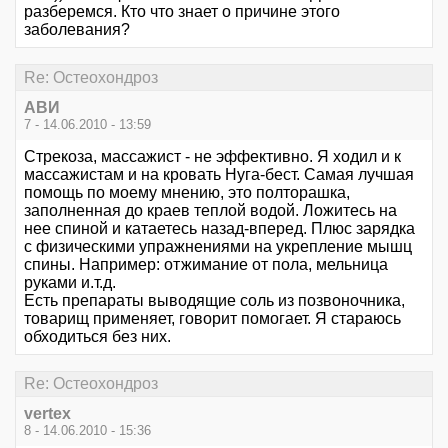
разберемся. Кто что знает о причине этого
заболевания?
Re: Остеохондроз
АВИ
7 - 14.06.2010 - 13:59
Стрекоза, массажист - не эффективно. Я ходил и к
массажистам и на кровать Нуга-бест. Самая лучшая
помощь по моему мнению, это полторашка,
заполненная до краев теплой водой. Ложитесь на
нее спиной и катаетесь назад-вперед. Плюс зарядка
с физическими упражнениями на укрепление мышц
спины. Например: отжимание от пола, мельница
руками и.т.д.
Есть препараты выводящие соль из позвоночника,
товарищ применяет, говорит помогает. Я стараюсь
обходиться без них.
Re: Остеохондроз
vertex
8 - 14.06.2010 - 15:36