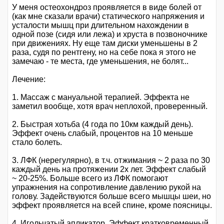
У меня остеохондроз проявляется в виде болей от
(как мне сказали врачи) статического напряжения и
усталости мышц при длительном нахождении в
одной позе (сидя или лежа) и хруста в позвоночнике
при движениях. Ну еще там диски уменьшены в 2
раза, судя по рентгену, но на себе пока я этого не
замечаю - те места, где уменьшения, не болят...
Лечение:
1. Массаж с мануальной терапией. Эффекта не
заметил вообще, хотя врач неплохой, проверенный.
2. Быстрая хотьба (4 года по 10км каждый день).
Эффект очень слабый, процентов на 10 меньше
стало болеть.
3. ЛФК (нерегулярно), в т.ч. отжимания ~ 2 раза по 30
каждый день на протяжении 2х лет. Эффект слабый
~ 20-25%. Больше всего из ЛФК помогают
упражнения на сопротивление давлению рукой на
голову. Задействуются больше всего мышцы шеи, но
эффект проявляется на всей спине, кроме поясницы.
4. Игольчатый апликатор. Эффект кратковременный,