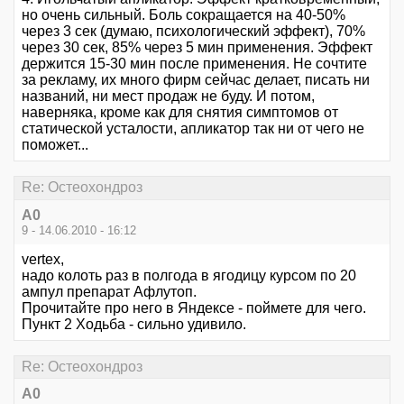
но очень сильный. Боль сокращается на 40-50%
через 3 сек (думаю, психологический эффект), 70%
через 30 сек, 85% через 5 мин применения. Эффект
держится 15-30 мин после применения. Не сочтите
за рекламу, их много фирм сейчас делает, писать ни
названий, ни мест продаж не буду. И потом,
наверняка, кроме как для снятия симптомов от
статической усталости, апликатор так ни от чего не
поможет...
Re: Остеохондроз
А0
9 - 14.06.2010 - 16:12
vertex,
надо колоть раз в полгода в ягодицу курсом по 20
ампул препарат Афлутоп.
Прочитайте про него в Яндексе - поймете для чего.
Пункт 2 Ходьба - сильно удивило.
Re: Остеохондроз
А0