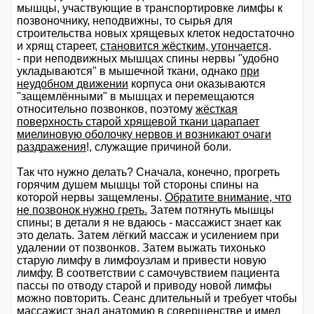
мышцы, участвующие в транспортировке лимфы к
позвоночнику, неподвижны, то сырья для
строительства новых хрящевых клеток недостаточно
и хрящ стареет,
становится жёстким, утончается
.
- при неподвижных мышцах спины нервы "удобно
укладываются" в мышечной ткани, однако
при
неудобном движении
корпуса они оказываются
"защемлёнными" в мышцах и перемещаются
относительно позвонков, поэтому
жёсткая
поверхность старой хрящевой ткани царапает
миелиновую оболочку нервов и возникают очаги
раздражения
!, служащие причиной боли.
Так что нужно делать? Сначала, конечно, прогреть
горячим душем мышцы той стороны спины на
которой нервы защемлены.
Обратите внимание, что
не позвонок нужно греть.
Затем потянуть мышцы
спины; в детали я не вдаюсь - массажист знает как
это делать. Затем лёгкий массаж и усилением при
удалении от позвонков. Затем выжать тихонько
старую лимфу в лимфоузлам и привести новую
лимфу. В соответствии с самочувствием пациента
пассы по отводу старой и приводу новой лимфы
можно повторить. Сеанс длительный и требует чтобы
массажист знал анатомию в совершенстве и имел