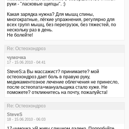
руки - "ласковые щипцы". :)
Какая зарядка нужна? Для мышц спины,
многократные, лёгкие упражнения, регулярно для
всех групп мышц, без перегрузок, без тяжестей, по
нескольку раз в день.
Не болейте!
Re: Остеохондроз
чумочка
17 - 15.06.2010 - 04:41
SteveS:а Вы массажист? принимаете? мой
остеохондроз дает боль в правую руку,
медикаментозное лечение облегчения не принесло,
после остеопата+мануальщика стало хуже. Не
поможете? откликнитесь на почту, пожалуйста!
Re: Остеохондроз
SteveS
18 - 15.06.2010 - 06:03
17-чумочка >Я живу слишком далеко. Попробуйте