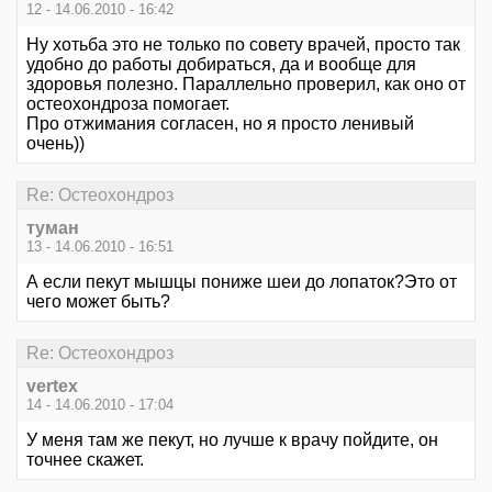
12 - 14.06.2010 - 16:42
Ну хотьба это не только по совету врачей, просто так
удобно до работы добираться, да и вообще для
здоровья полезно. Параллельно проверил, как оно от
остеохондроза помогает.
Про отжимания согласен, но я просто ленивый
очень))
Re: Остеохондроз
туман
13 - 14.06.2010 - 16:51
А если пекут мышцы пониже шеи до лопаток?Это от
чего может быть?
Re: Остеохондроз
vertex
14 - 14.06.2010 - 17:04
У меня там же пекут, но лучше к врачу пойдите, он
точнее скажет.