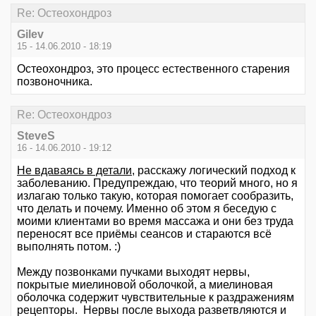
Re: Остеохондроз
Gilev
15 - 14.06.2010 - 18:19
Остеохондроз, это процесс естественного старения
позвоночника.
Re: Остеохондроз
SteveS
16 - 14.06.2010 - 19:12
Не вдаваясь в детали
, расскажу логический подход к
заболеванию. Предупреждаю, что теорий много, но я
излагаю только такую, которая помогает сообразить,
что делать и почему. Именно об этом я беседую с
моими клиентами во время массажа и они без труда
переносят все приёмы сеансов и стараются всё
выполнять потом. :)
Между позвонками пучками выходят нервы,
покрытые миелиновой оболочкой, а миелиновая
оболочка содержит чувствительные к раздражениям
рецепторы. Нервы после выхода разветвляются и