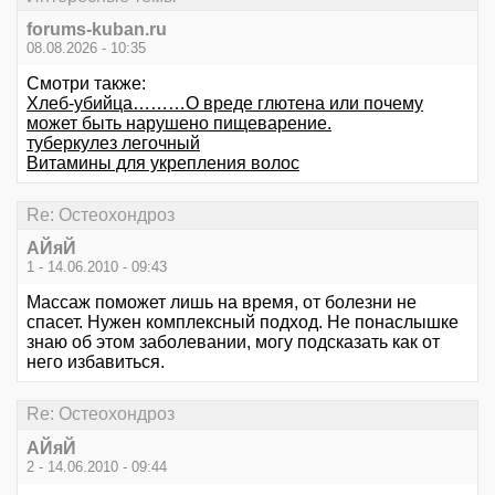
forums-kuban.ru
08.08.2026 - 10:35
Смотри также:
Хлеб-убийца………О вреде глютена или почему
может быть нарушено пищеварение.
туберкулез легочный
Витамины для укрепления волос
Re: Остеохондроз
АЙяЙ
1 - 14.06.2010 - 09:43
Массаж поможет лишь на время, от болезни не
спасет. Нужен комплексный подход. Не понаслышке
знаю об этом заболевании, могу подсказать как от
него избавиться.
Re: Остеохондроз
АЙяЙ
2 - 14.06.2010 - 09:44