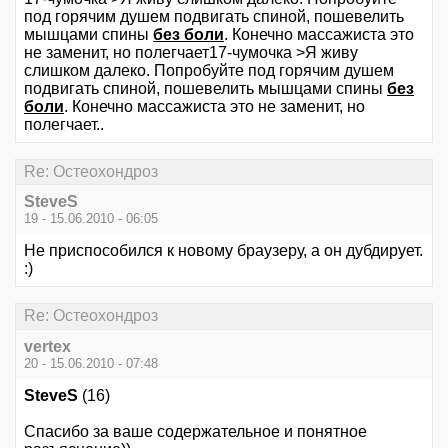
под горячим душем подвигать спиной, пошевелить
мышцами спины
без боли
. Конечно массажиста это
не заменит, но полегчает17-чумочка >Я живу
слишком далеко. Попробуйте под горячим душем
подвигать спиной, пошевелить мышцами спины
без
боли
. Конечно массажиста это не заменит, но
полегчает..
Re: Остеохондроз
SteveS
19 - 15.06.2010 - 06:05
Не приспособился к новому браузеру, а он дубдирует.
:)
Re: Остеохондроз
vertex
20 - 15.06.2010 - 07:48
SteveS
(16)
Спасибо за ваше содержательное и понятное