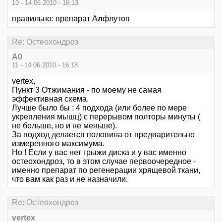
10 - 14.06.2010 - 16:13
правильно: препарат А
л
флутоп
Re: Остеохондроз
А0
11 - 14.06.2010 - 16:18
vertex,
Пункт 3 Отжимания - по моему не самая
эффективная схема.
Лучше было бы : 4 подхода (или более по мере
укрепления мышц) с перерывом полторы минуты (
не больше, но и не меньше).
За подход делается половина от предварительно
измеренного максимума.
Но ! Если у вас нет грыжи диска и у вас именно
остеохондроз, то в этом случае первоочередное -
именно препарат по регенерации хрящевой ткани,
что вам как раз и не назначили.
Re: Остеохондроз
vertex