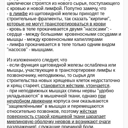
циклически строятся из нового сырья, поступающего
с кровью и новой лимфой. Попутно замечу, что
-
в лимфе
из щитовидной железы приходят те
строительные фрагменты, так сказать "кирпичи",
которые не могут транспортироваться в крови
- кровь в теле прокачивается двумя "насосами": -
сердце - между большими кровеносными сосудами и
мышцы - между кровеносными капиллярами
- лимфа прокачивается в теле только одним видом
"насосов" - мышцами.
Из изложенного следует, что
- если функция щитовидной железы ослаблена или
мышцы, участвующие в транспортировке лимфы к
позвоночнику, неподвижны, то сырья для
строительства новых хрящевых клеток недостаточно
и хрящ стареет,
становится жёстким, утончается
.
- при неподвижных мышцах спины нервы "удобно
укладываются" в мышечной ткани, однако
при
неудобном движении
корпуса они оказываются
"защемлёнными" в мышцах и перемещаются
относительно позвонков, поэтому
жёсткая
поверхность старой хрящевой ткани царапает
миелиновую оболочку нервов и возникают очаги
раздражения
!, служащие причиной боли.