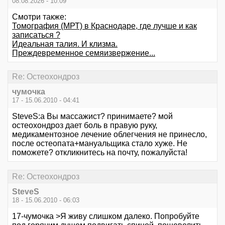
08.08.2026 - 10:09
Смотри также:
Томография (МРТ) в Краснодаре, где лучше и как
записаться ?
Идеальная талия. И клизма.
Преждевременное семяизвержение...
Re: Остеохондроз
чумочка
17 - 15.06.2010 - 04:41
SteveS:а Вы массажист? принимаете? мой
остеохондроз дает боль в правую руку,
медикаментозное лечение облегчения не принесло,
после остеопата+мануальщика стало хуже. Не
поможете? откликнитесь на почту, пожалуйста!
Re: Остеохондроз
SteveS
18 - 15.06.2010 - 06:03
17-чумочка >Я живу слишком далеко. Попробуйте