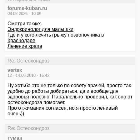
forums-kuban.ru
08.08.2026 - 10:09
Смотри также:
Эндокринолог для малышки
Где и у кого лечить грыжу позвоночника в
Краснодаре
Лечение храпа
Re: Остеохондроз
vertex
12 - 14.06.2010 - 16:42
Ну хотьба это не только по совету врачей, просто так
удобно до работы добираться, да и вообще для
здоровья полезно. Параллельно проверил, как оно от
остеохондроза помогает.
Про отжимания согласен, но я просто ленивый
очень))
Re: Остеохондроз
туман