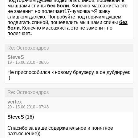
под горячим душем подвигать спиной, пошевелить
мышцами спины
без боли
. Конечно массажиста это
не заменит, но полегчает17-чумочка >Я живу
слишком далеко. Попробуйте под горячим душем
подвигать спиной, пошевелить мышцами спины
без
боли
. Конечно массажиста это не заменит, но
полегчает..
Re: Остеохондроз
SteveS
19 - 15.06.2010 - 06:05
Не приспособился к новому браузеру, а он дубдирует.
:)
Re: Остеохондроз
vertex
20 - 15.06.2010 - 07:48
SteveS
(16)
Спасибо за ваше содержательное и понятное
разъяснение))