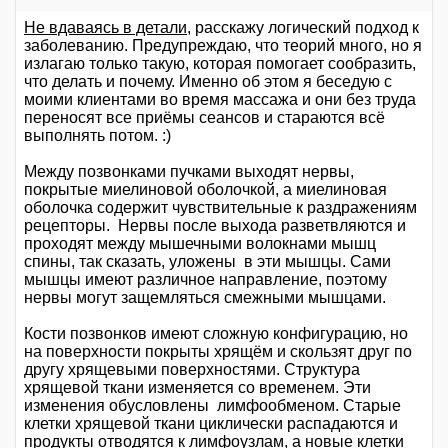
Не вдаваясь в детали
, расскажу логический подход к
заболеванию. Предупреждаю, что теорий много, но я
излагаю только такую, которая помогает сообразить,
что делать и почему. Именно об этом я беседую с
моими клиентами во время массажа и они без труда
переносят все приёмы сеансов и стараются всё
выполнять потом. :)
Между позвонками пучками выходят нервы,
покрытые миелиновой оболочкой, а миелиновая
оболочка содержит чувствительные к раздражениям
рецепторы. Нервы после выхода разветвляются и
проходят между мышечными волокнами мышц
спины, так сказать, уложены в эти мышцы. Сами
мышцы имеют различное направление, поэтому
нервы могут защемляться смежными мышцами.
Кости позвонков имеют сложную конфигурацию, но
на поверхности покрыты хрящём и скользят друг по
другу хрящевыми поверхностями. Структура
хрящевой ткани изменяется со временем. Эти
изменения обусловлены лимфообменом. Старые
клетки хрящевой ткани циклически распадаются и
продукты отводятся к лимфоузлам, а новые клетки