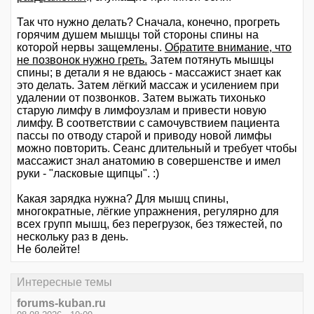
Так что нужно делать? Сначала, конечно, прогреть
горячим душем мышцы той стороны спины на
которой нервы защемлены.
Обратите внимание, что
не позвонок нужно греть.
Затем потянуть мышцы
спины; в детали я не вдаюсь - массажист знает как
это делать. Затем лёгкий массаж и усилением при
удалении от позвонков. Затем выжать тихонько
старую лимфу в лимфоузлам и привести новую
лимфу. В соответствии с самочувствием пациента
пассы по отводу старой и приводу новой лимфы
можно повторить. Сеанс длительный и требует чтобы
массажист знал анатомию в совершенстве и имел
руки - "ласковые щипцы". :)
Какая зарядка нужна? Для мышц спины,
многократные, лёгкие упражнения, регулярно для
всех групп мышц, без перегрузок, без тяжестей, по
нескольку раз в день.
Не болейте!
Интересные темы
forums-kuban.ru