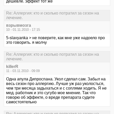
дешевле. эффект тот же
Re: Аллергия: кто и сколько потратил за сезон на
лечение.
взрывмозга
10 - 01.11.2010 - 17:15
5-slavyanka > не поверите, как мне уже надоело про
это говорить. я молчу
Re: Аллергия: кто и сколько потратил за сезон на
лечение.
killerR
11 - 03.11.2010 - 09:09
Одна апула Дипроспана. Укол сделал сам. Забыл на
весь сезон про аллергию. Лучше уж раз уколосться,
чем три месяца задыхаться и с соплями ходить. Я не
мед. работник и это сугубо мое мнение. Так что
говорю об эффекте, о вреде препарата судите
самостоятельно
Re: Аллергия: кто и сколько потратил за сезон на