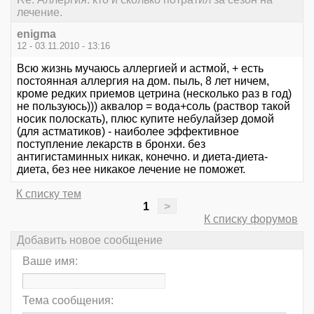
лечение.
enigma
12 - 03.11.2010 - 13:16
Всю жизнь мучаюсь аллергией и астмой, + есть
постоянная аллергия на дом. пыль, 8 лет ничем,
кроме редких приемов цетрина (несколько раз в год)
не пользуюсь))) аквалор = вода+соль (раствор такой
носик полоскать), плюс купите небулайзер домой
(для астматиков) - наиболее эффективное
поступление лекарств в бронхи. без
антигистаминных никак, конечно. и диета-диета-
диета, без нее никакое лечение не поможет.
К списку тем
1
>
К списку форумов
Добавить новое сообщение
Ваше имя:
Тема сообщения: