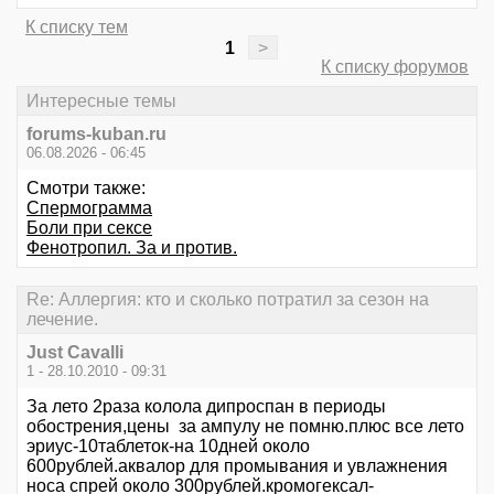
К списку тем
1
>
К списку форумов
Интересные темы
forums-kuban.ru
06.08.2026 - 06:45
Смотри также:
Спермограмма
Боли при сексе
Фенотропил. За и против.
Re: Аллергия: кто и сколько потратил за сезон на
лечение.
Just Cavalli
1 - 28.10.2010 - 09:31
За лето 2раза колола дипроспан в периоды
обострения,цены за ампулу не помню.плюс все лето
эриус-10таблеток-на 10дней около
600рублей.аквалор для промывания и увлажнения
носа спрей около 300рублей.кромогексал-