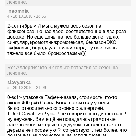
лечение.
Insomnia
4 - 28.10.2010 - 18:55
2-сентябрь > И мы с мужем весь сезон на
фликсоназе, но нас двое, соответственно в два раза
дороже. Но еще дочь, на нее больше денег ушло:
сингуляр, кромоглин/кромогексал, беклазонЭКО,
эуфиллин, беродауал, пульмокорд... у нее очень
тяжело все было, бронхоспазмы(((
Re: Аллергия: кто и сколько потратил за сезон на
лечение.
slavyanka
5 - 28.10.2010 - 21:09
0-sdf > упаковка Тафен-назаля, стоимость что-то
около 400 руб.Слава Богу в этом году у меня
было относительно спокойно с аллергией.
1-Just Cavalli > о! ужас! не говорите про дипроспан!!!
ну неужели, Вам ещё не попадались грамотные
аллергологи, которые под дулом пистолета такого
дерьма не посоветуют? сочувствую... тем более, что
по Вашим многочисленным используемым