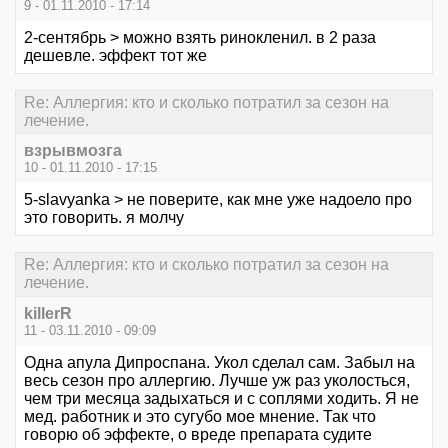
9 - 01.11.2010 - 17:14
2-сентябрь > можно взять ринокленил. в 2 раза
дешевле. эффект тот же
Re: Аллергия: кто и сколько потратил за сезон на
лечение.
взрывмозга
10 - 01.11.2010 - 17:15
5-slavyanka > не поверите, как мне уже надоело про
это говорить. я молчу
Re: Аллергия: кто и сколько потратил за сезон на
лечение.
killerR
11 - 03.11.2010 - 09:09
Одна апула Дипроспана. Укол сделал сам. Забыл на
весь сезон про аллергию. Лучше уж раз уколосться,
чем три месяца задыхаться и с соплями ходить. Я не
мед. работник и это сугубо мое мнение. Так что
говорю об эффекте, о вреде препарата судите