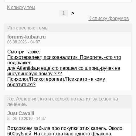
К списку тем
1
>
К списку форумов
Интересные темы
forums-kuban.ru
06.08.2026 - 04:07
Смотри также:
Психотерапевт, психоаналитик. Помогите, -кто что
подскажет.
для Atlantida.и еще кто першел со шприц-ручек на
инсулиновую помпу ???
Психолог/Психотеропевт/Психиатр - к кому
обратиться?
Re: Аллергия: кто и сколько потратил за сезон на
лечение.
Just Cavalli
3 - 28.10.2010 - 14:37
Вот,совсем забыла про покупки этих капель. Около
600рублей. На сезон хватило одного флакона