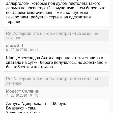
аллергологи, которые под дулом пистолета такого
дерьма не посоветуют? сочувствую... тем более, что
по Вашим многочисленным используемым
лекарствам требуется серьёзная адекватная
терапия...
Re: Аллергия: кто и сколько потратил за сезон на
лечение.
showGirl
6 - 29.10.2010 - 04:41
Швец Александра Александровна иголки ставила и
хватало на сутки. Дорого получилось, но эфективно и
без таблеток и платочков.
Re: Аллергия: кто и сколько потратил за сезон на
лечение.
Модест Селянин
7 - 29.10.2010 - 04:48
Ампула "Дипроспана" - 160 руп.
Вмазался - сам.
Зависимости - нет.