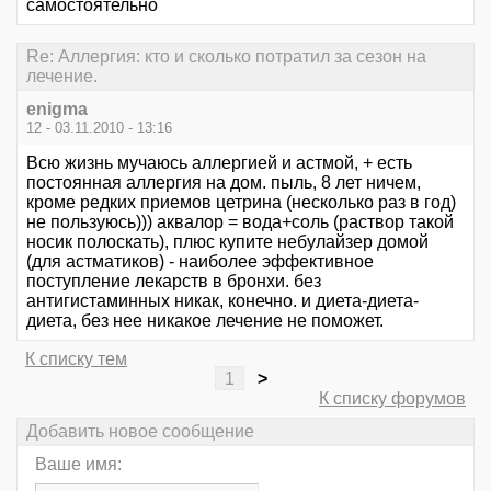
самостоятельно
Re: Аллергия: кто и сколько потратил за сезон на
лечение.
enigma
12 - 03.11.2010 - 13:16
Всю жизнь мучаюсь аллергией и астмой, + есть
постоянная аллергия на дом. пыль, 8 лет ничем,
кроме редких приемов цетрина (несколько раз в год)
не пользуюсь))) аквалор = вода+соль (раствор такой
носик полоскать), плюс купите небулайзер домой
(для астматиков) - наиболее эффективное
поступление лекарств в бронхи. без
антигистаминных никак, конечно. и диета-диета-
диета, без нее никакое лечение не поможет.
К списку тем
1
>
К списку форумов
Добавить новое сообщение
Ваше имя: