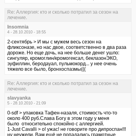
Re: Аллергия: кто и сколько потратил за сезон на
лечение.
Insomnia
4 - 28.10.2010 - 18:55
2-сентябрь > И мы с мужем весь сезон на
фликсоназе, но нас двое, соответственно в два раза
дороже. Но еще дочь, на нее больше денег ушло:
сингуляр, кромоглин/кромогексал, беклазонЭКО,
эуфиллин, беродауал, пульмокорд... у нее очень
тяжело все было, бронхоспазмы(((
Re: Аллергия: кто и сколько потратил за сезон на
лечение.
slavyanka
5 - 28.10.2010 - 21:09
0-sdf > упаковка Тафен-назаля, стоимость что-то
около 400 руб.Слава Богу в этом году у меня
было относительно спокойно с аллергией.
1-Just Cavalli > о! ужас! не говорите про дипроспан!!!
ну неужели, Вам ещё не попадались грамотные