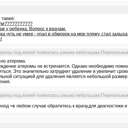
 также:
ли???????????
ж у ребенка. Вопрос к врачам.
а чуть не умер - упал в обморок на мре пляжу, стал задыхат
(
тороны под кожей появилась шишка небольшая.Перекатывае
но атерома.
ждение атеромы не встречается. Однако необходимо помнит
яться. Это значительно затруднит удаление и увеличит сро
льной ситуацией для удаления является небольшой размер 
ения.
тороны под кожей появилась шишка небольшая.Перекатывае
нод >в любом случае обратитесь к врачу,для диагностики и