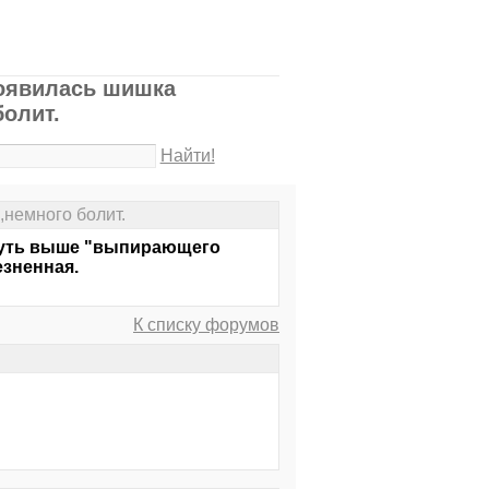
появилась шишка
олит.
Найти!
немного болит.
,чуть выше "выпирающего
езненная.
К списку форумов