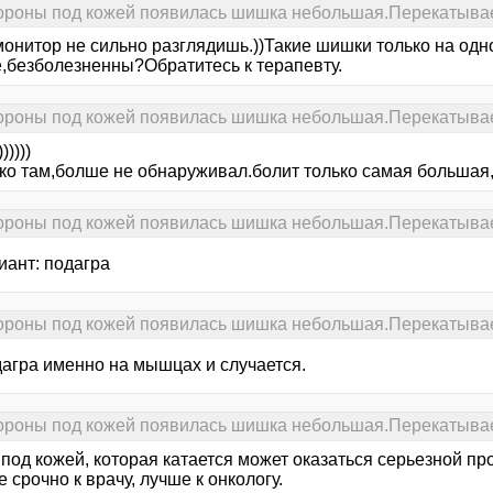
тороны под кожей появилась шишка небольшая.Перекатывае
монитор не сильно разглядишь.))Такие шишки только на од
е,безболезненны?Обратитесь к терапевту.
тороны под кожей появилась шишка небольшая.Перекатывае
))))
ко там,болше не обнаруживал.болит только самая большая,и
тороны под кожей появилась шишка небольшая.Перекатывае
иант: подагра
тороны под кожей появилась шишка небольшая.Перекатывае
дагра именно на мышцах и случается.
тороны под кожей появилась шишка небольшая.Перекатывае
под кожей, которая катается может оказаться серьезной пр
 срочно к врачу, лучше к онкологу.