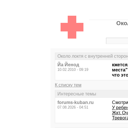
Око
Около локтя с внутренней стор
Йа Йенод
кжется
10.02.2010 - 09:19
места"
что эт
К списку тем
Интересные темы
forums-kuban.ru
Смотри
07.08.2026 - 04:51
У ребен
Жкт. О
Тревог