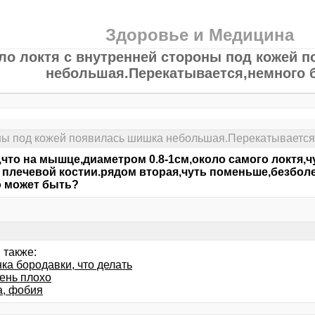
Здоровье и Медицина
ло локтя с внутренней стороны под кожей 
небольшая.Перекатывается,немного б
оны под кожей появилась шишка небольшая.Перекатывается,
,что на мышце,диаметром 0.8-1см,около самого локтя
 плечевой костии.рядом вторая,чуть поменьше,безбол
о может быть?
 также:
ка бородавки, что делать
чень плохо
а, фобия