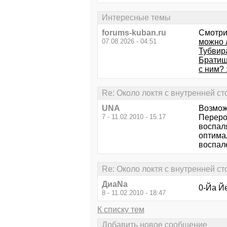
Интересные темы
forums-kuban.ru
Смотри
07.08.2026 - 04:51
можно 
Тубвира
Братишк
с ним? :
Re: Около локтя с внутренней с
UNA
Возмож
7 - 11.02.2010 - 15:17
Переро
воспал
оптима
воспал
Re: Около локтя с внутренней с
ДиаNa
0-Йа Йе
8 - 11.02.2010 - 18:47
К списку тем
Добавить новое сообщение