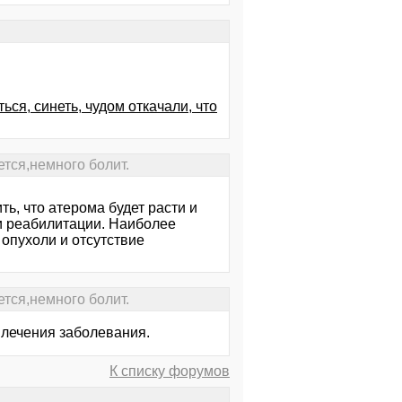
ься, синеть, чудом откачали, что
тся,немного болит.
ь, что атерома будет расти и
ки реабилитации. Наиболее
опухоли и отсутствие
тся,немного болит.
 лечения заболевания.
К списку форумов