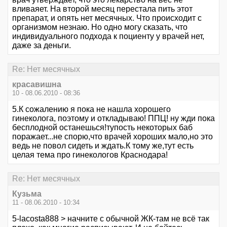
вливаяет. На второй месяц перестала пить этот
препарат, и опять нет месячных. Что происходит с
организмом незнаю. Но одно могу сказать, что
индивидуального подхода к поциенту у врачей нет,
даже за деньги.
Re: Нет месячных
красавишна
10 - 08.06.2010 - 08:36
5.К сожалению я пока не нашла хорошего
гинеколога, поэтому и откладываю!
ППЦ! ну жди пока
бесплодной останешься!тупость некоторых баб
поражает...не спорю,что врачей хороших мало,но это
ведь не повол сидеть и ждать.К тому же,тут есть
целая тема про гинекологов Краснодара!
Re: Нет месячных
Кузьма
11 - 08.06.2010 - 10:34
5-lacosta888 > начните с обычной ЖК-там не всё так