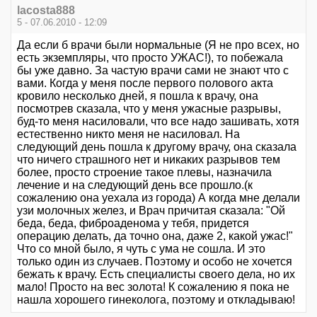
lacosta888
5 - 07.06.2010 - 12:09
Да если б врачи были нормальные (Я не про всех, но
есть экземпляры, что просто УЖАС!), то побежала
бы уже давно. За частую врачи сами не знают что с
вами. Когда у меня после первого полового акта
кровило несколько дней, я пошла к врачу, она
посмотрев сказала, что у меня ужасные разрывы,
буд-то меня насиловали, что все надо зашивать, хотя
естественно никто меня не насиловал. На
следующий день пошла к другому врачу, она сказала
что ничего страшного нет и никаких разрывов тем
более, просто строение такое плевы, назначила
лечение и на следующий день все прошло.(к
сожалению она уехала из города) А когда мне делали
узи молочных желез, и Врач причитая сказала: "Ой
беда, беда, фиброаденома у тебя, придется
операцию делать, да точно она, даже 2, какой ужас!"
Что со мной было, я чуть с ума не сошла. И это
только один из случаев. Поэтому и особо не хочется
бежать к врачу. Есть специалисты своего дела, но их
мало! Просто на вес золота! К сожалению я пока не
нашла хорошего гинеколога, поэтому и откладываю!