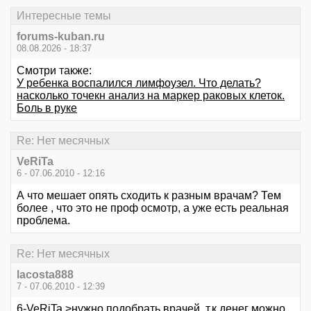
Интересные темы
forums-kuban.ru
08.08.2026 - 18:37
Смотри также:
У ребенка воспалился лимфоузел. Что делать?
насколько точекн анализ на маркер раковых клеток.
Боль в руке
Re: Нет месячных
VeRiTa
6 - 07.06.2010 - 12:16
А что мешает опять сходить к разным врачам? Тем
более , что это не проф осмотр, а уже есть реальная
проблема.
Re: Нет месячных
lacosta888
7 - 07.06.2010 - 12:39
6-VeRiTa >нужно подобрать врачей, т.к денег можно