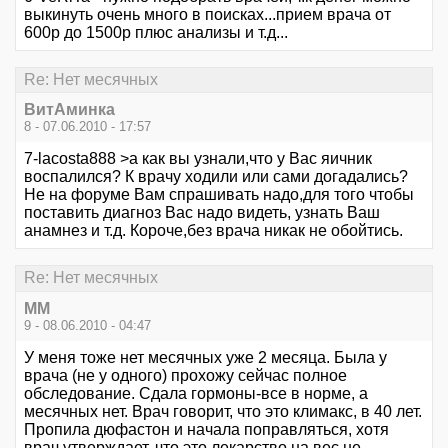
выкинуть очень много в поисках...прием врача от
600р до 1500р плюс анализы и т.д...
Re: Нет месячных
ВитАминка
8 - 07.06.2010 - 17:57
7-lacosta888 >а как вы узнали,что у Вас яичник
воспалился? К врачу ходили или сами догадались?
Не на форуме Вам спрашивать надо,для того чтобы
поставить диагноз Вас надо видеть, узнать Ваш
анамнез и т.д. Короче,без врача никак не обойтись.
Re: Нет месячных
MM
9 - 08.06.2010 - 04:47
У меня тоже нет месячных уже 2 месяца. Была у
врача (не у одного) прохожу сейчас полное
обследование. Сдала гормоны-все в норме, а
месячных нет. Врач говорит, что это климакс, в 40 лет.
Пропила дюфастон и начала поправляться, хотя
врач утверждает, что это лекарство на вес не