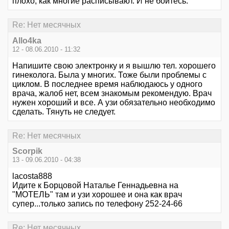
плохо, как многие расписывают. И не бойтесь.
Re: Нет месячных
Allo4ka
12 - 08.06.2010 - 11:32
Напишите свою электронку и я вышлю тел. хорошего
гинеколога. Была у многих. Тоже были проблемы с
циклом. В последнее время наблюдаюсь у одного
врача, жалоб нет, всем знакомым рекомендую. Врач
нужен хороший и все. А узи обязательно необходимо
сделать. Тянуть не следует.
Re: Нет месячных
Scorpik
13 - 09.06.2010 - 04:38
lacosta888
Идите к Борцовой Наталье Геннадьевна на
"МОТЕЛЬ" там и узи хорошее и она как врач
супер...только запись по телефону 252-24-66
Re: Нет месячных