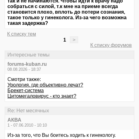
так и не начинаются. Чтобы идти к врачу надо
собраться с силой, т.к мне на приеме всегда
становится плохо, вплоть до потери сознания,
такое только у гинеколога. Из-за чего возможна
такая задержка?
К списку тем
1
>
К списку форумов
Интересные темы
forums-kuban.ru
08.08.2026 - 18:37
Смотри также:
Урология. где объективно лечат?
Брекет-система
Цитомегаловирус - кто знает?
Re: Нет месячных
АКВА
1 - 07.06.2010 - 10:10
Из-за того, что Вы боитесь ходить к гинекологу.