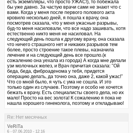
есть экземпляры, что просто УЖАС!), то побежала
бы уже давно. За частую врачи сами не знают что с
вами. Когда у меня после первого полового акта
кровило несколько дней, я пошла к врачу, она
посмотрев сказала, что у меня ужасные разрывы,
буд-то меня насиловали, что все надо зашивать, хотя
естественно никто меня не насиловал. На
следующий день пошла к другому врачу, она сказала
что ничего страшного нет и никаких разрывов тем
более, просто строение такое плевы, назначила
лечение и на следующий день все прошло.(к
сожалению она уехала из города) А когда мне делали
узи молочных желез, и Врач причитая сказала: "Ой
беда, беда, фиброаденома у тебя, придется
операцию делать, да точно она, даже 2, какой ужас!"
Что со мной было, я чуть с ума не сошла. И это
только один из случаев. Поэтому и особо не хочется
бежать к врачу. Есть специалисты своего дела, но их
мало! Просто на вес золота! К сожалению я пока не
нашла хорошего гинеколога, поэтому и откладываю!
Re: Нет месячных
VeRiTa
6 - 07.06.2010 - 12:16