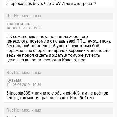
streptococcus bovis Что это? И чем это грозит?
Re: Нет месячных
красавишна
10 - 08.06.2010 - 08:36
5.К сожалению я пока не нашла хорошего
гинеколога, поэтому и откладываю!
ППЦ! ну жди пока
бесплодной останешься!тупость некоторых баб
поражает...не спорю,что врачей хороших мало,но это
ведь не повол сидеть и ждать.К тому же,тут есть
целая тема про гинекологов Краснодара!
Re: Нет месячных
Кузьма
11 - 08.06.2010 - 10:34
5-lacosta888 > начните с обычной ЖК-там не всё так
плохо, как многие расписывают. И не бойтесь.
Re: Нет месячных