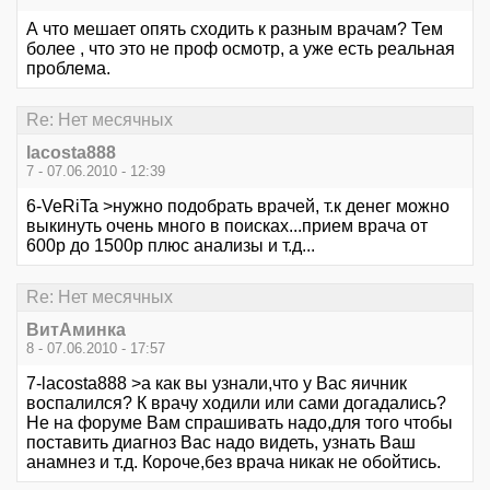
А что мешает опять сходить к разным врачам? Тем
более , что это не проф осмотр, а уже есть реальная
проблема.
Re: Нет месячных
lacosta888
7 - 07.06.2010 - 12:39
6-VeRiTa >нужно подобрать врачей, т.к денег можно
выкинуть очень много в поисках...прием врача от
600р до 1500р плюс анализы и т.д...
Re: Нет месячных
ВитАминка
8 - 07.06.2010 - 17:57
7-lacosta888 >а как вы узнали,что у Вас яичник
воспалился? К врачу ходили или сами догадались?
Не на форуме Вам спрашивать надо,для того чтобы
поставить диагноз Вас надо видеть, узнать Ваш
анамнез и т.д. Короче,без врача никак не обойтись.