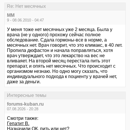
Re: Нет месячных
MM
9 - 08.06.2010 - 04:47
У меня тоже нет месячных уже 2 месяца. Была у
врача (не у одного) прохожу сейчас полное
обследование. Сдала гормоны-все в норме, а
месячных нет. Врач говорит, что это климакс, в 40 лет.
Пропила дюфастон и начала поправляться, хотя
врач утверждает, что это лекарство на вес не
вливаяет. На второй месяц перестала пить этот
препарат, и опять нет месячных. Что происходит с
организмом незнаю. Но одно могу сказать, что
индивидуального подхода к поциенту у врачей нет,
даже за деньги.
Интересные темы
forums-kuban.ru
07.08.2026 - 20:28
Смотри также:
Гепатит В.
Назначили ОК, пить или нет?