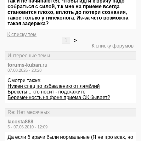
так и не начинаются. Чтобы идти к врачу надо
собраться с силой, т.к мне на приеме всегда
становится плохо, вплоть до потери сознания,
такое только у гинеколога. Из-за чего возможна
такая задержка?
К списку тем
1
>
К списку форумов
Интересные темы
forums-kuban.ru
07.08.2026 - 20:28
Смотри также:
Нужен спец по избавлению от лямблий
Брекеты... кто носит - подскажите
Беременность на фоне приема ОК бывает?
Re: Нет месячных
lacosta888
5 - 07.06.2010 - 12:09
Да если б врачи были нормальные (Я не про всех, но