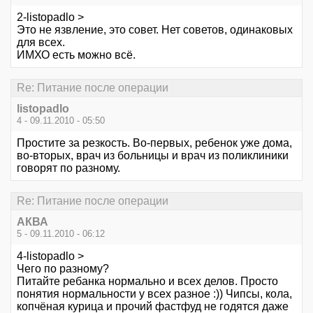
2-listopadlo >
Это не язвление, это совет. Нет советов, одинаковых
для всех.
ИМХО есть можно всё.
Re: Питание после операции
listopadlo
4 - 09.11.2010 - 05:50
Простите за резкость. Во-первых, ребенок уже дома,
во-вторых, врач из больницы и врач из поликлиники
говорят по разному.
Re: Питание после операции
АКВА
5 - 09.11.2010 - 06:12
4-listopadlo >
Чего по разному?
Питайте ребанка нормально и всех делов. Просто
понятия нормальности у всех разное :)) Чипсы, кола,
копчёная курица и прочий фастфуд не годятся даже