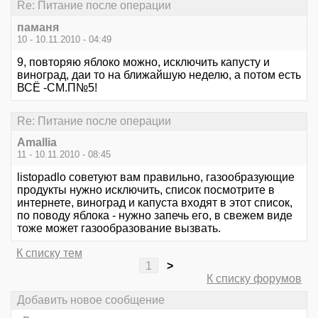
Re: Питание после операции
паманя
10 - 10.11.2010 - 04:49
9, повторяю яблоко можно, исключить капусту и
виноград, даи то на ближайшую неделю, а потом есть
ВСЁ -СМ.П№5!
Re: Питание после операции
Amallia
11 - 10.11.2010 - 08:45
listopadlo советуют вам правильно, газообразующие
продукты нужно исключить, список посмотрите в
интернете, виноград и капуста входят в этот список,
по поводу яблока - нужно запечь его, в свежем виде
тоже может газообразование вызвать.
К списку тем
1
>
К списку форумов
Добавить новое сообщение