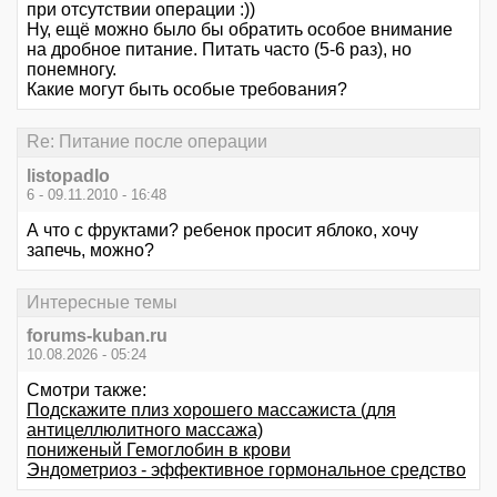
при отсутствии операции :))
Ну, ещё можно было бы обратить особое внимание
на дробное питание. Питать часто (5-6 раз), но
понемногу.
Какие могут быть особые требования?
Re: Питание после операции
listopadlo
6 - 09.11.2010 - 16:48
А что с фруктами? ребенок просит яблоко, хочу
запечь, можно?
Интересные темы
forums-kuban.ru
10.08.2026 - 05:24
Смотри также:
Подскажите плиз хорошего массажиста (для
антицеллюлитного массажа)
пониженый Гемоглобин в крови
Эндометриоз - эффективное гормональное средство