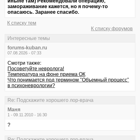
иныне там) Рекомендовали операцию,
замораживание кажется, но я почему-то
опасаюсь. Заранее спасибо.
К списку тем
К списку форумов
Интересные темы
forums-kuban.ru
07.08.2026 - 07:33
Смотри также:
Посоветуйте невролога!
Температура на фоне приема ОК
Что понимается под термином "Объемный процесс"
в психоневрологии?
Re: Подскажите хорошего лор-врача
Маня
1 - 09.11.2010 - 16:30
?
Re: Подскажите хорошего лор-врача