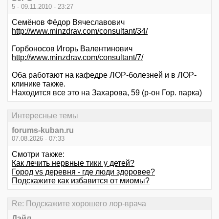
5 - 09.11.2010 - 23:27
Семёнов Фёдор Вячеславович
http://www.minzdrav.com/consultant/34/
Горбоносов Игорь Валентинович
http://www.minzdrav.com/consultant/7/
Оба работают на кафедре ЛОР-болезней и в ЛОР-
клинике также.
Находится все это на Захарова, 59 (р-он Гор. парка)
Интересные темы
forums-kuban.ru
07.08.2026 - 07:33
Смотри также:
Как лечить нервные тики у детей?
Город vs деревня - где люди здоровее?
Подскажите как избавится от миомы?
Re: Подскажите хорошего лор-врача
Дэйл