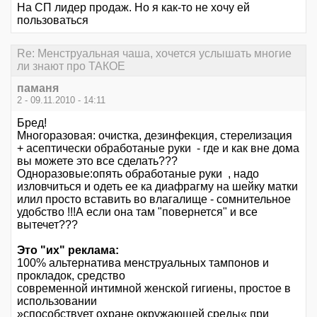
На СП лидер продаж. Но я как-то не хочу ей
пользоваться
Re: Менструальная чаша, хочется услышать многие
ли знают про ТАКОЕ
паманя
2 - 09.11.2010 - 14:11
Бред!
Многоразовая: очистка, дезинфекция, стерелизация
+ асептически обработаные руки - где и как вне дома
вы можете это все сделать???
Одноразовые:опять обработаные руки , надо
изловчиться и одеть ее ка диафрагму на шейку матки
илил просто вставить во влагалище - сомнительное
удобство !!!А если она там "повернется" и все
вытечет???
Это "их" реклама:
100% альтернатива менструальных тампонов и
прокладок, средство
современной интимной женской гигиены, простое в
использовании
»способствует охране окружающей среды« при