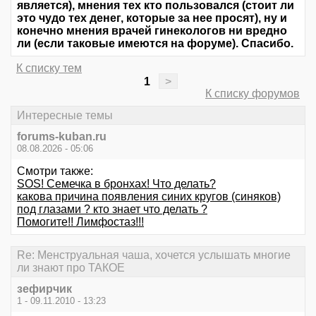
является), мнения тех кто пользовался (стоит ли
это чудо тех денег, которые за нее просят), ну и
конечно мнения врачей гинекологов ни вредно
ли (если таковые имеются на форуме). Спасибо.
К списку тем
1
>
К списку форумов
Интересные темы
forums-kuban.ru
08.08.2026 - 05:06
Смотри также:
SOS! Семечка в бронхах! Что делать?
какова причина появления синих кругов (синяков)
под глазами ? кто знает что делать ?
Помогите!! Лимфостаз!!!
Re: Менструальная чаша, хочется услышать многие
ли знают про ТАКОЕ
зефирчик
1 - 09.11.2010 - 13:23