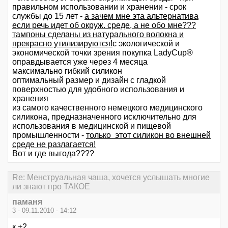
правильном использовании и хранении - срок
службы до 15 лет -
а зачем мне эта альтернатива
если речь идет об окруж. среде, а не обо мне???
тампоны сделаны из натурального волокна и
прекрасно утилизируются!
с экологической и
экономической точки зрения покупка LadyCup®
оправдывается уже через 4 месяца
максимально гибкий силикон
оптимальный размер и дизайн с гладкой
поверхностью для удобного использования и
хранения
из самого качественного немецкого медицинского
силикона, предназначенного исключительно для
использования в медицинской и пищевой
промышленности -
только этот силикон во внешней
среде не разлагается!
Вот и где выгода????
Re: Менструальная чаша, хочется услышать многие
ли знают про ТАКОЕ
паманя
3 - 09.11.2010 - 14:12
к +2