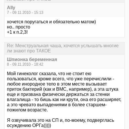
Ally
7 - 09.11.2010 - 15:13
хочется поругаться и обязательно матом)
но.. просто
+1 к п.2,3!
Re: Менструальная чаша, хочется услышать многие
ли знают про ТАКОЕ
Шпионка беременная
8 - 09.11.2010 - 18:42
Мой гинеколог сказала, что не стоит ею
пользоваться, кроме всего, что уже перечислили -
любое инородное тело в этом месте вызывает
приток бактерий (как и ВМС, например), а эта штука
еще и призвана физически держаться за стенки
влагалища - то бишь как ни крути, она его расширяет,
а это чревато выпадениями в более старшем-
пожилом возрасте.
Я озвучивала это на СП и, по-моему, подверглась
осуждению ОРГа)))))