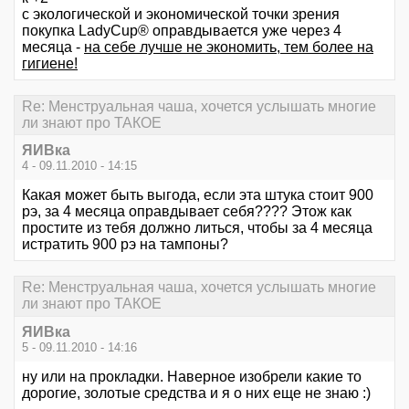
с экологической и экономической точки зрения
покупка LadyCup® оправдывается уже через 4
месяца -
на себе лучше не экономить, тем более на
гигиене!
Re: Менструальная чаша, хочется услышать многие
ли знают про ТАКОЕ
ЯИВка
4 - 09.11.2010 - 14:15
Какая может быть выгода, если эта штука стоит 900
рэ, за 4 месяца оправдывает себя???? Этож как
простите из тебя должно литься, чтобы за 4 месяца
истратить 900 рэ на тампоны?
Re: Менструальная чаша, хочется услышать многие
ли знают про ТАКОЕ
ЯИВка
5 - 09.11.2010 - 14:16
ну или на прокладки. Наверное изобрели какие то
дорогие, золотые средства и я о них еще не знаю :)