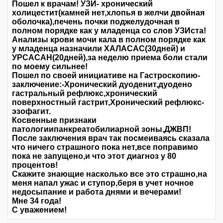
Пошел к врачам! УЗИ- хронический
холицестит(камней нет,хлопья в желчи двойная
оболочка),печень почки поджелудочная в
полном порядке как у младенца со слов УЗИста!
Анализы крови мочи кала в полном порядке как
у младенца назначили ХАЛАСАС(30дней) и
УРСАСАН(20дней),за неделю приема боли стали
по моему сильнее!
Пошел по своей инициативе на Гастроскопию-
заключение:-Хронический дуоденит,дуодено
гастральный рефлюкс,хронический
поверхностный гастрит,Хронический рефлюкс-
эзофагит.
Косвенные признаки
патологиипанкреатобилиарной зоны,ДЖВП!
После заключения врач так посмеиваясь сказала
что ничего страшного пока нет,все поправимо
пока не запущено,и что этот диагноз у 80
процентов!
Скажите знающие насколько все это страшно,на
меня напал ужас и ступор,беря в учет ночное
недосыпание и работа днями и вечерами!
Мне 34 года!
С уважением!