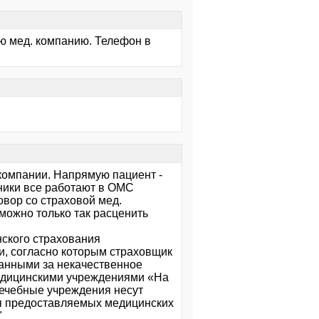
вую мед. компанию. Телефон в
компании. Напрямую пациент -
ники все работают в ОМС
говор со страховой мед.
(можно только так расценить
нского страхования
и, согласно которым страховщик
ванными за некачественное
медицинскими учреждениями «На
лечебные учреждения несут
ия предоставляемых медицинских
"