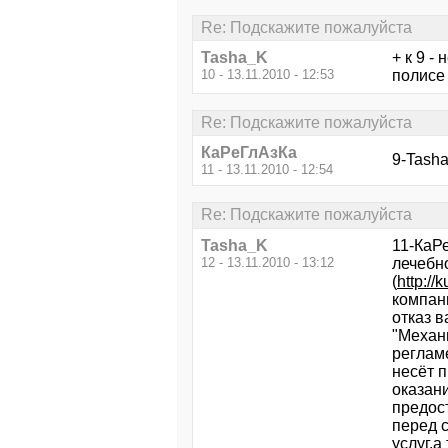
Re: Подскажите пожалуйста
Tasha_K
+ к 9 -
10 - 13.11.2010 - 12:53
полисе 
Re: Подскажите пожалуйста
КаРеГлАзКа
9-Tash
11 - 13.11.2010 - 12:54
Re: Подскажите пожалуйста
Tasha_K
11-КаР
12 - 13.11.2010 - 13:12
лечебн
(
http:/
компани
отказ 
"Механ
реглам
несёт 
оказан
предос
перед 
услуг,а