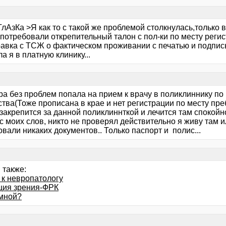
лАзКа >Я как то с такой же проблемой столкнулась,только в 
потребовали открепительный талон с пол-ки по месту реги
равка с ТСЖ о фактическом проживании с печатью и подпис
а я в платную клинику...
ера без проблем попала на прием к врачу в поликлиннику п
ства(Тоже прописана в крае и нет регистрации по месту пр
закрепится за данной поликлиннткой и лечится там спокой
с моих слов, никто не проверял действительно я живу там ил
вали никаких документов.. Только паспорт и полис...
 также:
 к невропатологу
ция зрения-ФРК
 мной?