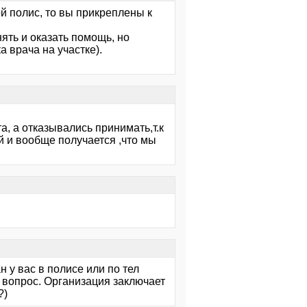
ой полис, то вы прикреплены к
ть и оказать помощь, но
а врача на участке).
а, а отказывались принимать,т.к
й и вообще получается ,что мы
 у вас в полисе или по тел
от вопрос. Организация заключает
?)