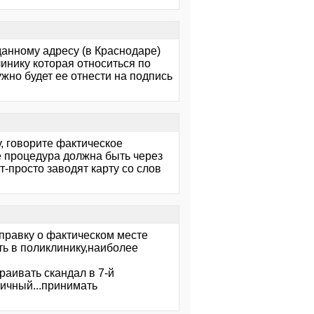
 данному адресу (в Краснодаре)
инику которая относиться по
ужно будет ее отнести на подпись
, говорите фактическое
е процедура должна быть через
т-просто заводят карту со слов
справку о фактическом месте
ить в поликлинику,наиболее
раивать скандал в 7-й
ничный...принимать