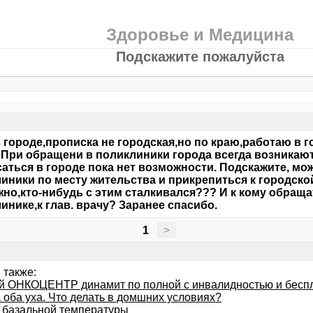
Здоровье и Медицина
Подскажите пожалуйста
 городе,прописка не городская,но по краю,работаю в 
 При обращени в поликлиники города всегда возникаю
аться в городе пока нет возможности. Подскажите, мож
иники по месту жительства и прикрепиться к городско
но,кто-нибудь с этим сталкивался??? И к кому обраща
инике,к глав. врачу? Заранее спасибо.
1
>
 также:
й ОНКОЦЕНТР динамит по полной с инвалидностью и бесп
 оба уха. Что делать в домшних условиях?
 базальной температуры