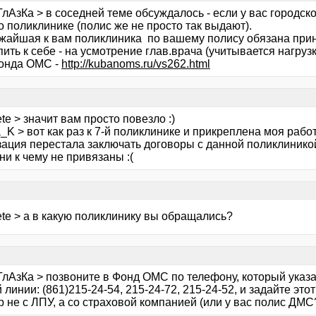
лАзКа > в соседней теме обсуждалось - если у вас городск
о поликлинике (полис же не просто так выдают).
жайшая к вам поликлиника по вашему полису обязана приня
ить к себе - на усмотрение глав.врача (учитывается нагрузк
онда ОМС -
http://kubanoms.ru/vs262.html
ete > значит вам просто повезло :)
_K > вот как раз к 7-й поликлинике и прикреплена моя работ
зация перестала заключать договоры с данной поликлинико
ни к чему не привязаны :(
ete > а в какую поликлинику вы обращались?
лАзКа > позвоните в Фонд ОМС по телефону, который указан
 линии: (861)215-24-54, 215-24-72, 215-24-52, и задайте эт
 не с ЛПУ, а со страховой компанией (или у вас полис ДМС