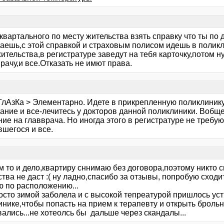
квартального по месту жительства взять справку что ты по
аешь,с этой справкой и страховым полисом идешь в поликл
ительства,в регистратуре заведут на тебя карточку,потом н
врачу,и все.Отказать не имют права.
ГлАзКа > Элементарно. Идете в прикрепленную поликлинику
ание и все-лечитесь у докторов данной поликлиники. Вобщ
ие на главврача. Но иногда этого в регистратуре не требую
вшегося и все.
м то и дело,квартиру сннимаю без договора,поэтому никто 
тва не даст :( ну ладно,спасибо за отзывы, попробую сход
ю по расположению...
осто зимой заболела и с высокой тепреатурой пришлось уст
инике,чтобы попасть на прием к терапевту и открыть броль
ались...не хотеолсь бы дальше через скандалы...