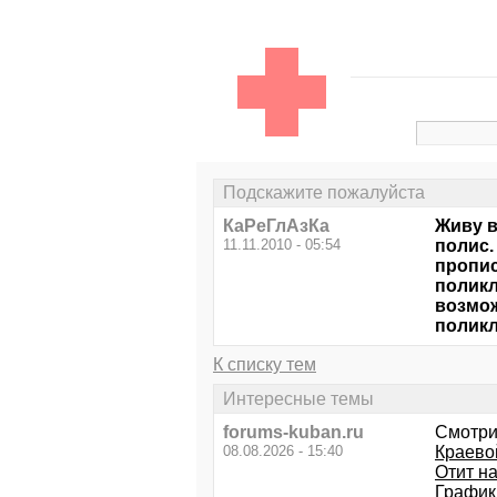
Подскажите пожалуйста
КаРеГлАзКа
Живу в
11.11.2010 - 05:54
полис.
пропис
поликл
возмож
поликл
К списку тем
Интересные темы
forums-kuban.ru
Смотри
08.08.2026 - 15:40
Краево
Отит на
График