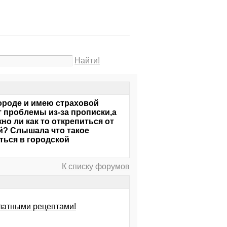
Найти!
городе и имею страховой
т проблемы из-за прописки,а
но ли как то открепиться от
й? Слышала что такое
ться в городской
К списку форумов
латными рецептами!