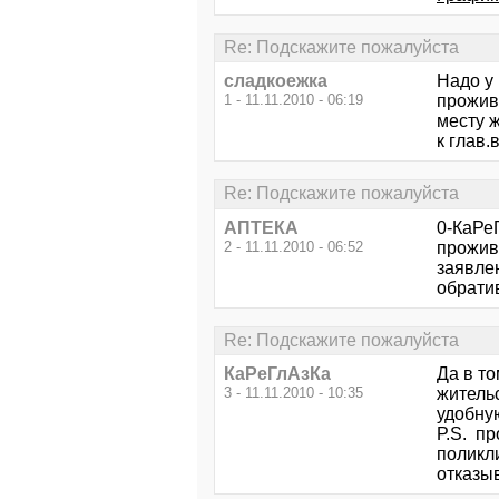
Re: Подскажите пожалуйста
сладкоежка
Надо у 
1 - 11.11.2010 - 06:19
прожив
месту ж
к глав.
Re: Подскажите пожалуйста
АПТЕКА
0-КаРе
2 - 11.11.2010 - 06:52
прожив
заявлен
обрати
Re: Подскажите пожалуйста
КаРеГлАзКа
Да в то
3 - 11.11.2010 - 10:35
жительс
удобну
Р.S. пр
поликл
отказыв