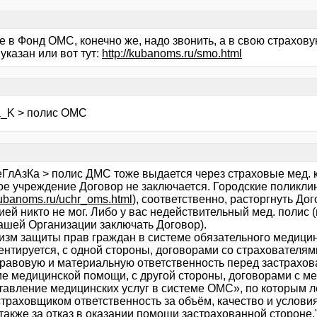
 не в Фонд ОМС, конечно же, надо звонить, а в свою страхо
указан или вот тут:
http://kubanoms.ru/smo.html
a_K > полис ОМС
еГлАзКа > полис ДМС тоже выдается через страховые мед. 
ое учреждение Договор не заключается. Городские поликли
/kubanoms.ru/uchr_oms.html
), соответственно, расторгнуть До
ей никто не мог. Либо у вас недействительный мед. полис 
вашей Организации заключать Договор).
изм защиты прав граждан в системе обязательного медици
ентируется, с одной стороны, договорами со страхователям
правовую и материальную ответственность перед застрахо
ие медицинской помощи, с другой стороны, договорами с 
тавление медицинских услуг в системе ОМС», по которым 
страховщиком ответственность за объём, качество и услов
 также за отказ в оказании помощи застрахованной стороне.