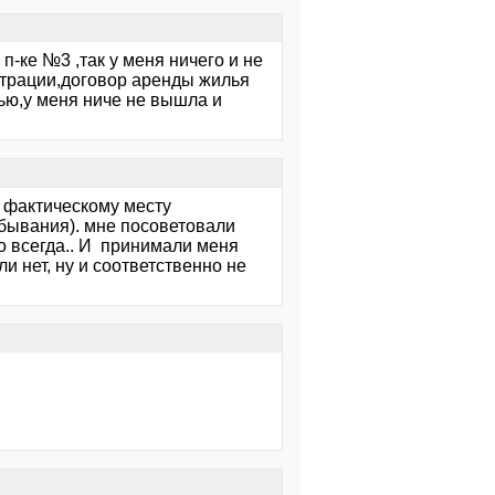
п-ке №3 ,так у меня ничего и не
страции,договор аренды жилья
ью,у меня ниче не вышла и
о фактическому месту
ебывания). мне посоветовали
но всегда.. И принимали меня
и нет, ну и соответственно не