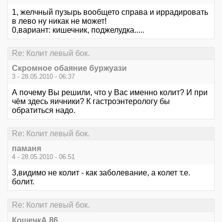
1, желчный пузырь вообщето справа и иррадировать
в лево ну никак не может!
0,вариант: кишечник, поджелудка.....
Re: Колит левый бок.
Скромное обаяние буржуази
3 - 28.05.2010 - 06:37
А почему Вы решили, что у Вас именно колит? И при
чём здесь яичники? К гастроэнтерологу бы
обратиться надо.
Re: Колит левый бок.
паманя
4 - 28.05.2010 - 06:51
3,видимо не колит - как заболевание, а колет т.е.
болит.
Re: Колит левый бок.
КошечкА 86