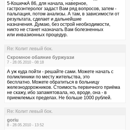
5-КошечкА 86, для начала, наверное,
гастроэнтеролог задаст Вам ряд вопросов, затем -
пальпация, потом анализы. А там, в зависимости от
результата, сделает и дальнейшие
назначения. Думаю, без острой необходимости,
никто не станет назначать Вам болезненных
или инвазионных процедур.
Re: Колит левый бок.
Скромное обаяние буржуази
7 - 28.05.2010 - 08:18
А уж куда пойти - решайте сами. Можете начать с
поликлиники по месту жительства, это
бесплатно. Можете обратиться в больницу
железнодорожников. Стоимость первичного приёма
не скажу, ибо запамятовала, но, вроде, она - в
приемлемых пределах. Не больше 1000 рублей.
Re: Колит левый бок.
goriu
8 - 28.05.2010 - 13:52