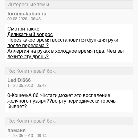
Интересные темы
forums-kuban.ru
09.08.2026 - 06:45
Смотри также:
Деликатный вопрос
Через какое время восстановится функция руки
после перелома ?
Аллергия на руках в холодное время года. Чем вы
лечите эту дрянь?
Re: Колит левый бок.
LediDi666
1 - 28.05.2010 - 05:42
0-КошечкА 86 >Кстати,может это воспаление
желчного пузыря??во рту периодически горечь
бывает?
Re: Колит левый бок.
паманя
2 - 28.05.2010 - 06:14