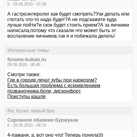
5 - 28.05.2010 - 07:09
А гастроэнтеролог как будет смотреть?Узи делать или
глотать что-то надо будет?А не подскажите куда
лучше пойти?и скок будет стоить прием?А за яичники
написала,потому что сказали что может быть эт
воспаление яичников,так я и побежала делать!
Интересные темы
forums-kuban.ru
09.08.2026 - 06:45
Смотри также:
Где в городе лечат зубы под наркозом?
Есть большая проблема с искривлением
позваночника,боли, дисконфорт
Приступы кашля
Re: Колит левый бок.
Скромное обаяние буржуази
6 - 28.05.2010 - 08:15
4-паманя, а, вот оно что! Теперь поняла)))