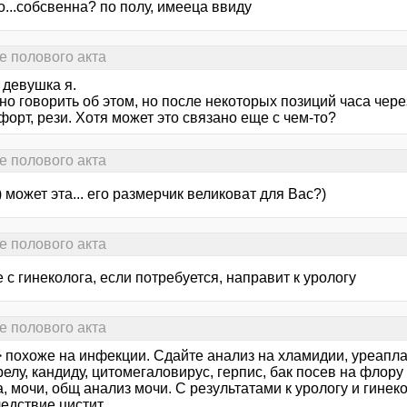
о...собсвенна? по полу, имееца ввиду
е полового акта
) девушка я.
о говорить об этом, но после некоторых позиций часа чере
орт, рези. Хотя может это связано еще с чем-то?
е полового акта
) может эта... его размерчик великоват для Вас?)
е полового акта
 с гинеколога, если потребуется, направит к урологу
е полового акта
> похоже на инфекции. Сдайте анализ на хламидии, уреапла
елу, кандиду, цитомегаловирус, герпис, бак посев на флору 
, мочи, общ анализ мочи. С результатами к урологу и гинек
ледствие цистит.