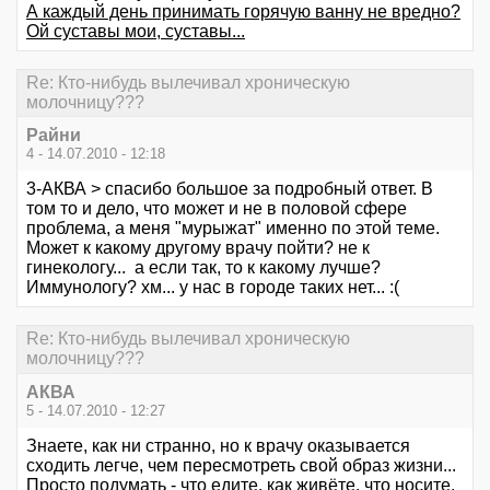
А каждый день принимать горячую ванну не вредно?
Ой суставы мои, суставы...
Re: Кто-нибудь вылечивал хроническую
молочницу???
Райни
4 - 14.07.2010 - 12:18
3-АКВА > спасибо большое за подробный ответ. В
том то и дело, что может и не в половой сфере
проблема, а меня "мурыжат" именно по этой теме.
Может к какому другому врачу пойти? не к
гинекологу... а если так, то к какому лучше?
Иммунологу? хм... у нас в городе таких нет... :(
Re: Кто-нибудь вылечивал хроническую
молочницу???
АКВА
5 - 14.07.2010 - 12:27
Знаете, как ни странно, но к врачу оказывается
сходить легче, чем пересмотреть свой образ жизни...
Просто подумать - что едите, как живёте, что носите,