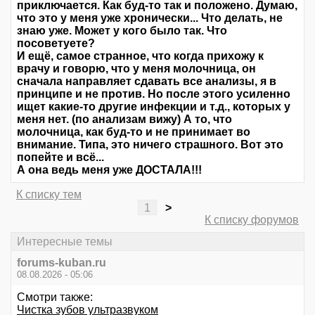
приключается. Как буд-то так и положено. Думаю,
что это у меня уже хронически... Что делать, не
знаю уже. Может у кого было так. Что
посоветуете?
И ещё, самое странное, что когда прихожу к
врачу и говорю, что у меня молочница, он
сначала направляет сдавать все анализы, я в
принципе и не против. Но после этого усиленно
ищет какие-то другие инфекции и т.д., которых у
меня нет. (по анализам вижу) А то, что
молочница, как буд-то и не принимает во
внимание. Типа, это ничего страшного. Вот это
попейте и всё...
А она ведь меня уже ДОСТАЛА!!!
К списку тем
1
>
К списку форумов
Интересные темы
forums-kuban.ru
08.08.2026 - 05:06
Смотри также:
Чистка зубов ультразвуком