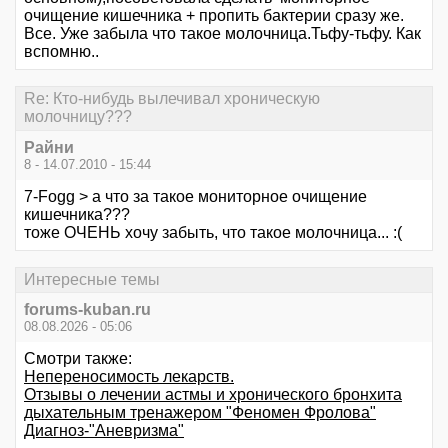
очищение кишечника + пропить бактерии сразу же.
Все. Уже забыла что такое молочница.Тьфу-тьфу. Как
вспомню..
Re: Кто-нибудь вылечивал хроническую
молочницу???
Райни
8 - 14.07.2010 - 15:44
7-Fogg > а что за такое мониторное очищение
кишечника???
тоже ОЧЕНЬ хочу забыть, что такое молочница... :(
Интересные темы
forums-kuban.ru
08.08.2026 - 05:06
Смотри также:
Непереносимость лекарств.
Отзывы о лечении астмы и хронического бронхита
дыхательным тренажером "Феномен Фролова"
Диагноз-"Аневризма"