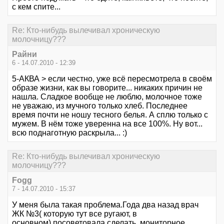
с кем спите...
Re: Кто-нибудь вылечивал хроническую
молочницу???
Райни
6 - 14.07.2010 - 12:39
5-АКВА > если честно, уже всё пересмотрела в своём
образе жизни, как вы говорите... никаких причин не
нашла. Сладкое вообще не люблю, молочное тоже
не уважаю, из мучного только хлеб. Последнее
время почти не ношу тесного белья. А сплю только с
мужем. В нём тоже уверенна на все 100%. Ну вот...
всю поднаготную раскрыла... :)
Re: Кто-нибудь вылечивал хроническую
молочницу???
Fogg
7 - 14.07.2010 - 15:37
У меня была такая проблема.Года два назад врач
ЖК №3( которую тут все ругают, в
основном),посоветовала сделать мониторное