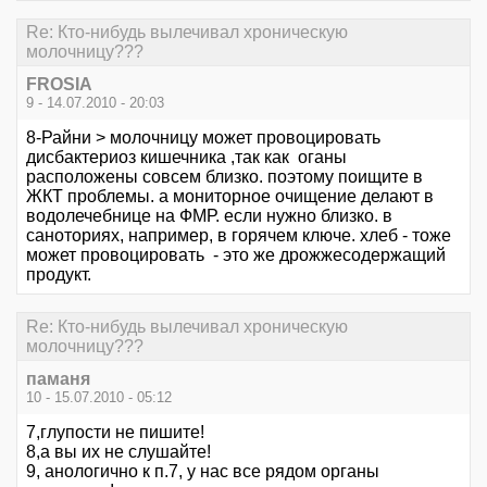
Re: Кто-нибудь вылечивал хроническую
молочницу???
FROSIA
9 - 14.07.2010 - 20:03
8-Райни > молочницу может провоцировать
дисбактериоз кишечника ,так как оганы
расположены совсем близко. поэтому поищите в
ЖКТ проблемы. а мониторное очищение делают в
водолечебнице на ФМР. если нужно близко. в
саноториях, например, в горячем ключе. хлеб - тоже
может провоцировать - это же дрожжесодержащий
продукт.
Re: Кто-нибудь вылечивал хроническую
молочницу???
паманя
10 - 15.07.2010 - 05:12
7,глупости не пишите!
8,а вы их не слушайте!
9, анологично к п.7, у нас все рядом органы